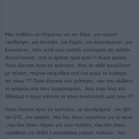
Μου επιβάλει να πληρώνω για τον δήμο , για ιατρική
περίθαλψη , για σύνταξη , για δομές , για αστυνόμευση , για
δικαιοσύνη , όταν αυτά είναι σχεδόν ανύπαρκτα και σχεδόν
εξευτελισνενα , από το κράτος προς εμάς !!! Κύριε κράτος :
Ποιος έλεγχος προς τις τράπεζες , όταν σε κάθε συναλλαγή
με πελάτη , παίρνει προμήθεια από ένα ευρώ το λιγότερο
και πάνω ??? Ποιος έλεγχος στις τράπεζες , που σου κλέβουν
τα χρήματα απο τους λογαριασμούς , όταν είναι λίγα στο
βιβλιάριο ή αργεί κάποιος να κάνει συναλλαγές μαζί τους ???
Ποιος έλεγχος προς τις τράπεζες , τα ταχυδρομεία , την ΔΕΗ ,
τον ΟΤΕ , την εφορία , που δεν έχουν τουαλέτες για το κοινό
, που δεν έχουν πάρκιν για τους πελάτες , που δεν έχουν
πρόσβαση για ΑΜΕΑ ή καροτσάκια μικρών παιδιών , που