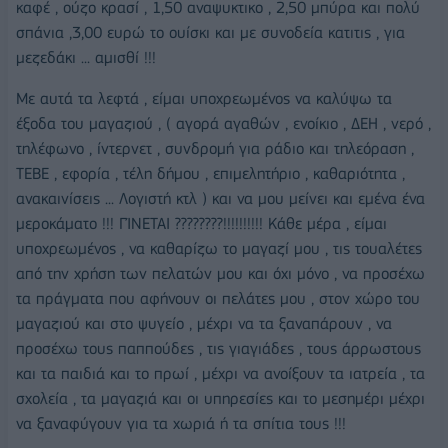
καφέ , ούζο κρασί , 1,50 αναψυκτικο , 2,50 μπύρα και πολύ
σπάνια ,3,00 ευρώ το ουίσκι και με συνοδεία κατιτις , για
μεζεδάκι ... αμισθί !!!
Με αυτά τα λεφτά , είμαι υποχρεωμένος να καλύψω τα
έξοδα του μαγαζιού , ( αγορά αγαθών , ενοίκιο , ΔΕΗ , νερό ,
τηλέφωνο , ίντερνετ , συνδρομή για ράδιο και τηλεόραση ,
ΤΕΒΕ , εφορία , τέλη δήμου , επιμελητήριο , καθαριότητα ,
ανακαινίσεις ... Λογιστή κτλ ) και να μου μείνει και εμένα ένα
μεροκάματο !!! ΓΊΝΕΤΑΙ ????????!!!!!!!!!! Κάθε μέρα , είμαι
υποχρεωμένος , να καθαρίζω το μαγαζί μου , τις τουαλέτες
από την χρήση των πελατών μου και όχι μόνο , να προσέχω
τα πράγματα που αφήνουν οι πελάτες μου , στον χώρο του
μαγαζιού και στο ψυγείο , μέχρι να τα ξαναπάρουν , να
προσέχω τους παππούδες , τις γιαγιάδες , τους άρρωστους
και τα παιδιά και το πρωί , μέχρι να ανοίξουν τα ιατρεία , τα
σχολεία , τα μαγαζιά και οι υπηρεσίες και το μεσημέρι μέχρι
να ξαναφύγουν για τα χωριά ή τα σπίτια τους !!!