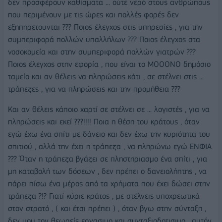
δεν προσφέρουν καθίσματα ... ούτε νερό στους ανθρώπους
που περιμένουν με τις ώρες και πολλές φορές δεν
εξηπηρετουνται ??? Ποιος έλεγχος στις υπηρεσίες , για την
συμπεριφορά πολλών υπαλλήλων ??? Ποιος έλεγχος στα
νοσοκομεία και στην συμπεριφορά πολλών γιατρών ???
Ποιος έλεγχος στην εφορία , που είναι το ΜΟΟΟΝΟ δημόσιο
ταμείο και αν θέλεις να πληρώσεις κάτι , σε στέλνει στις ...
τράπεζες , για να πληρώσεις και την προμήθεια ???
Και αν θέλεις κάποιο χαρτί σε στέλνει σε ... λογιστές , για να
πληρώσεις και εκεί ???!!!! Ποια η θέση του κράτους , όταν
εγώ έχω ένα σπίτι με δάνειο και δεν έχω την κυριότητα του
σπιτιού , αλλά την έχει η τράπεζα , να πληρώνω εγώ ΕΝΦΙΑ
??? Όταν η τράπεζα βγάζει σε πληστηριασμο ένα σπίτι , για
μη καταβολή των δόσεων , δεν πρέπει ο δανειολήπτης , να
πάρει πίσω ένα μέρος από τα χρήματα που έχει δώσει στην
τράπεζα ?!? Γιατί κύριε κράτος , με στέλνεις υποχρεωτικά
στον στρατό , ( και έτσι πρέπει ) , όταν βγω στην σύνταξη ,
δεν μου τον θεωρείς εργασιμο και συνταξιοδοτισιμο , αυτόν