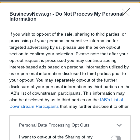
BusinessNews.gr -
Do Not Process My Personal
Information
Fourlis: Συμφωνία για την πώληση συμμετοχής στο Sofia South Ring
Mall έναντι 49,35 εκατ. ευρώ
If you wish to opt-out of the sale, sharing to third parties, or
processing of your personal or sensitive information for
targeted advertising by us, please use the below opt-out
ΣΚΑΪ: Ολοκληρώθηκε η θητεία
section to confirm your selection. Please note that after your
του Γρηγόρη Δημητριάδη - Ο
Χρηματιστήριο Αθηνών:
opt-out request is processed you may continue seeing
Γιάννης Αλαφούζος επιστρέφει
Εβδομαδιαία άνοδος 1,76%,
interest-based ads based on personal information utilized by
στη θέση του CEO
κέρδη 23,31% από τις αρχές
us or personal information disclosed to third parties prior to
του έτους
your opt-out. You may separately opt-out of the further
disclosure of your personal information by third parties on the
IAB’s list of downstream participants. This information may
also be disclosed by us to third parties on the
IAB’s List of
Media: Με ενίσχυση 8 εκατ. ευρώ σε 451 επιχειρήσεις ξεκίνησε το
πρόγραμμα στήριξης- Κάλυψη εισφορών ΕΔΟΕΑΠ
Downstream Participants
that may further disclose it to other
third parties.
Personal Data Processing Opt Outs
Η Toyota φέρνει νέα γενιά
Σε κινεζική… πολιορκία η
μπαταριών για τα υβριδικά της
ευρωπαϊκή
I want to opt-out of the Sharing of my