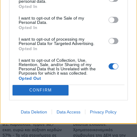
αυτοκινητοβιομηχανία
personal data.
Opted In
I want to opt-out of the Sale of my
Personal Data.
Νέο Audi A2 e-tron με στόχο την κορυφή της αποδοτικότητας
Opted In
I want to opt-out of processing my
Personal Data for Targeted Advertising.
Mundo Deportivo για
Εθνική Κορασίδων: Απέναντι
Opted In
Παναθηναϊκό: «Μια πεντάδα
στη Δανία για το 2/2 στο
που σπέρνει τον φόβο στην
Ευρωμπάσκετ (live stream)
I want to opt-out of Collection, Use,
Ευρώπη»
Retention, Sale, and/or Sharing of my
Personal Data that Is Unrelated with the
Purposes for which it was collected.
Opted Out
Ελληνική Αναπτυξιακή Τράπεζα: Με «προίκα» 2 δισ. ευρώ ανοίγει
CONFIRM
δρόμο για δάνεια έως 5 δισ. σε μικρομεσαίες
Data Deletion
Data Access
Privacy Policy
Β.Σ. Καρούλιας: Τζίρος 98,7
Deloitte Ελλάδος:
εκατ. ευρώ και αύξηση κερδών
Χρηματοοικονομικός
57% - Τα νέα στοιχήματα σε
σύμβουλος της ΔΕΗ για την