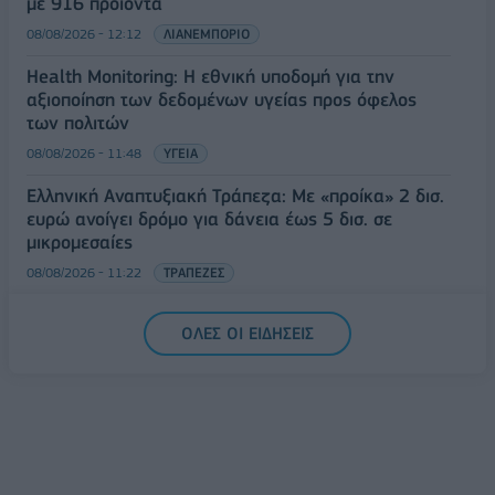
με 916 προϊόντα
08/08/2026 - 12:12
ΛΙΑΝΕΜΠΟΡΙΟ
Health Monitoring: Η εθνική υποδομή για την
αξιοποίηση των δεδομένων υγείας προς όφελος
των πολιτών
08/08/2026 - 11:48
ΥΓΕΙΑ
Ελληνική Αναπτυξιακή Τράπεζα: Με «προίκα» 2 δισ.
ευρώ ανοίγει δρόμο για δάνεια έως 5 δισ. σε
μικρομεσαίες
08/08/2026 - 11:22
ΤΡΑΠΕΖΕΣ
5G παντού, 6G στον ορίζοντα: Πού βρίσκεται η
ΟΛΕΣ ΟΙ ΕΙΔΗΣΕΙΣ
Ελλάδα στη μεγάλη τεχνολογική μετάβαση
08/08/2026 - 10:54
ΤΕΧΝΟΛΟΓΙΑ