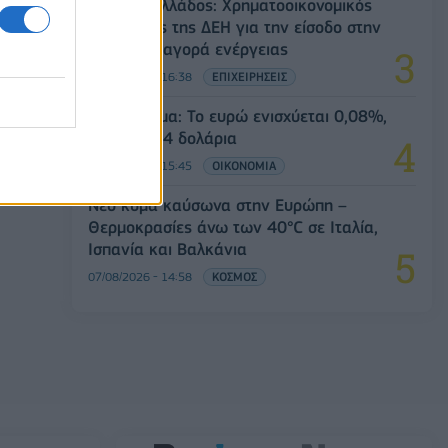
Deloitte Ελλάδος: Χρηματοοικονομικός
σύμβουλος της ΔΕΗ για την είσοδο στην
πολωνική αγορά ενέργειας
07/08/2026 - 16:38
ΕΠΙΧΕΙΡΗΣΕΙΣ
Συνάλλαγμα: Το ευρώ ενισχύεται 0,08%,
στα 1,1534 δολάρια
07/08/2026 - 15:45
ΟΙΚΟΝΟΜΙΑ
Νέο κύμα καύσωνα στην Ευρώπη –
Θερμοκρασίες άνω των 40°C σε Ιταλία,
Ισπανία και Βαλκάνια
07/08/2026 - 14:58
ΚΟΣΜΟΣ