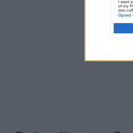
I want t
of my P
was col
Opted 