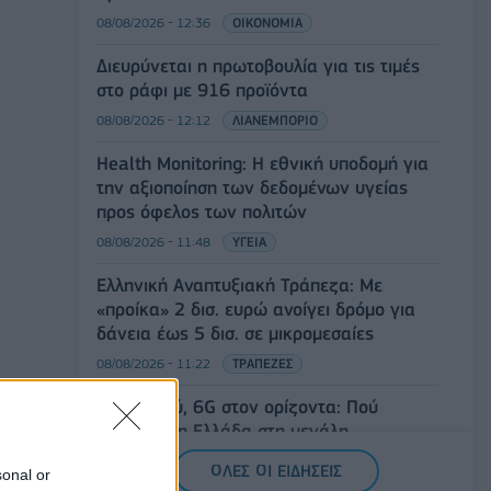
08/08/2026 - 12:36
ΟΙΚΟΝΟΜΙΑ
Διευρύνεται η πρωτοβουλία για τις τιμές
στο ράφι με 916 προϊόντα
08/08/2026 - 12:12
ΛΙΑΝΕΜΠΟΡΙΟ
Health Monitoring: Η εθνική υποδομή για
την αξιοποίηση των δεδομένων υγείας
προς όφελος των πολιτών
08/08/2026 - 11:48
ΥΓΕΙΑ
Ελληνική Αναπτυξιακή Τράπεζα: Με
«προίκα» 2 δισ. ευρώ ανοίγει δρόμο για
δάνεια έως 5 δισ. σε μικρομεσαίες
08/08/2026 - 11:22
ΤΡΑΠΕΖΕΣ
5G παντού, 6G στον ορίζοντα: Πού
βρίσκεται η Ελλάδα στη μεγάλη
τεχνολογική μετάβαση
ΟΛΕΣ ΟΙ ΕΙΔΗΣΕΙΣ
sonal or
08/08/2026 - 10:54
ΤΕΧΝΟΛΟΓΙΑ