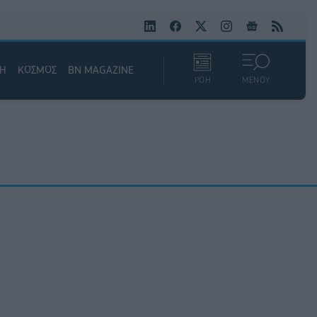
ΚΗ
ΚΟΣΜΟΣ
BN MAGAZINE
ΡΟΗ
ΜΕΝΟΥ