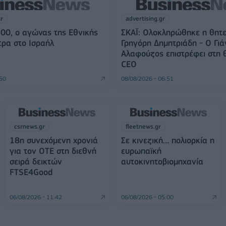
gr
advertising.gr
3:00, ο αγώνας της Εθνικής
ΣΚΑΪ: Ολοκληρώθηκε η θητε
ρα στο Ισραήλ
Γρηγόρη Δημητριάδη - Ο Γιά
Αλαφούζος επιστρέφει στη 
CEO
:50
08/08/2026 - 06:51
csrnews.gr
fleetnews.gr
18η συνεχόμενη χρονιά
Σε κινεζική… πολιορκία η
για τον ΟΤΕ στη διεθνή
ευρωπαϊκή
σειρά δεικτών
αυτοκινητοβιομηχανία
FTSE4Good
06/08/2026 - 11:42
06/08/2026 - 05:00