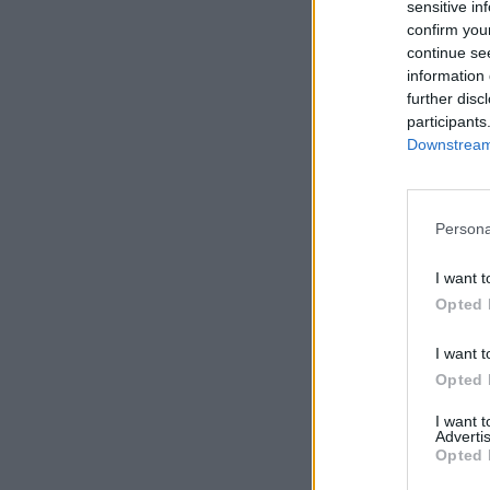
sensitive in
confirm you
continue se
information 
further disc
participants
Downstream 
Persona
I want t
Opted 
I want t
Opted 
I want 
Advertis
Opted 