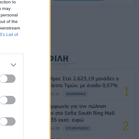
ection to
ou may
Όμιλος ΔΕΗ: Νέα συμφωνία για
 personal
χαρτοφυλάκιο έργων ΑΠΕ άνω των 2 GW
out of the
σε Πολωνία και Ουγγαρία
 downstream
08/08/2026 - 10:26
ΕΝΕΡΓΕΙΑ
B’s List of
ΔΗΜΟΦΙΛΗ
Χρηματιστήριο: Στις 2.623,19 μονάδες ο
Γενικός Δείκτης Τιμών, με άνοδο 0,57%
07/08/2026 - 15:21
ΟΙΚΟΝΟΜΙΑ
Fourlis: Συμφωνία για την πώληση
συμμετοχής στο Sofia South Ring Mall
έναντι 49,35 εκατ. ευρώ
07/08/2026 - 14:39
ΕΠΙΧΕΙΡΗΣΕΙΣ