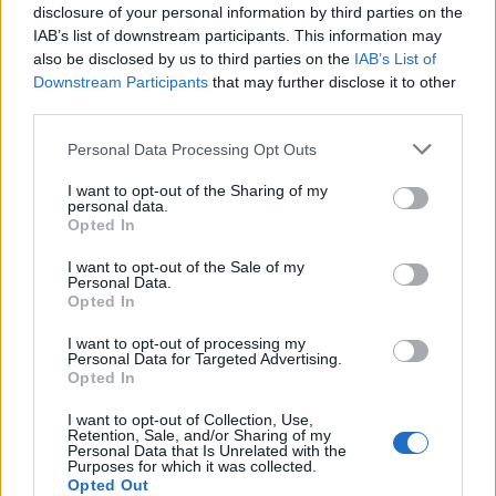
disclosure of your personal information by third parties on the
Τ. Θεοδωρικάκος: «Συμβάλλουμε στην εθνική
IAB’s list of downstream participants. This information may
ασφάλεια της πατρίδας μας με νέο αναπτυξιακό
also be disclosed by us to third parties on the
IAB’s List of
καθεστώς για την Άμυνα»
Downstream Participants
that may further disclose it to other
third parties.
07/08/2026 - 09:39
ΠΟΛΙΤΙΚΗ
Νέα στρατηγική συνεργασία της ΓΓ Επικοινωνίας
Personal Data Processing Opt Outs
και Ενημέρωσης με το ΕΙΕ
I want to opt-out of the Sharing of my
07/08/2026 - 09:22
ΠΟΛΙΤΙΚΗ
personal data.
Opted In
Ταϊλάνδη: Επτά νεκροί, 15 τραυματίες από
πυροβολισμούς σε σχολείο - Αυτοκτόνησε ο δράστης
I want to opt-out of the Sale of my
Personal Data.
07/08/2026 - 09:11
ΚΟΣΜΟΣ
Opted In
Πειραιάς: Κορυφώνεται η έξοδος των αδειούχων
I want to opt-out of processing my
Personal Data for Targeted Advertising.
του Αυγούστου
Opted In
07/08/2026 - 08:54
ΕΛΛΑΔΑ
I want to opt-out of Collection, Use,
Retention, Sale, and/or Sharing of my
Υψηλός κίνδυνος πυρκαγιάς σήμερα σε Αττική,
Personal Data that Is Unrelated with the
Κρήτη, Πελοπόννησο, Εύβοια και νησιά του Αιγαίου
Purposes for which it was collected.
Opted Out
07/08/2026 - 08:30
ΕΛΛΑΔΑ