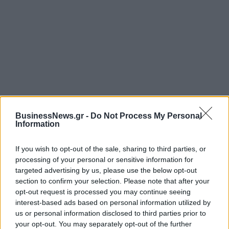
BusinessNews.gr -
Do Not Process My Personal
ΡΟΗ ΕΙΔΗΣΕΩΝ
Information
If you wish to opt-out of the sale, sharing to third parties, or
Bank of America: Το τελικό σκορ του Παγκοσμίου
processing of your personal or sensitive information for
Κυπέλλου 2026
targeted advertising by us, please use the below opt-out
07/08/2026 - 10:16
ΟΙΚΟΝΟΜΙΑ
section to confirm your selection. Please note that after your
opt-out request is processed you may continue seeing
Χρ. Δήμας: «Προχωρούν τα έργα σε όλο το μήκος
interest-based ads based on personal information utilized by
του ΒΟΑΚ»
us or personal information disclosed to third parties prior to
07/08/2026 - 09:50
ΠΟΛΙΤΙΚΗ
your opt-out. You may separately opt-out of the further