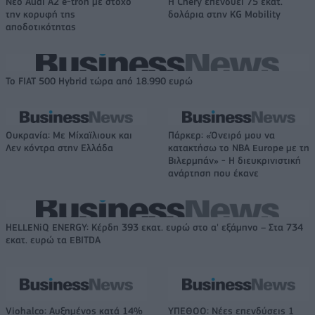
Νέο Audi A2 e-tron με στόχο
Η Chery επενδύει 75 εκατ.
την κορυφή της
δολάρια στην KG Mobility
αποδοτικότητας
Το FIAT 500 Hybrid τώρα από 18.990 ευρώ
Ουκρανία: Με Μίχαϊλιουκ και
Πάρκερ: «Όνειρό μου να
Λεν κόντρα στην Ελλάδα
κατακτήσω το ΝΒΑ Europe με τη
Βιλερμπάν» - Η διευκρινιστική
ανάρτηση που έκανε
HELLENiQ ENERGY: Κέρδη 393 εκατ. ευρώ στο α' εξάμηνο – Στα 734
εκατ. ευρώ τα EBITDA
Viohalco: Αυξημένος κατά 14%
ΥΠΕΘΟΟ: Νέες επενδύσεις 1