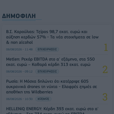
ΔΗΜΟΦΙΛΗ
Β.Σ. Καρούλιας: Τζίρος 98,7 εκατ. ευρώ και
αύξηση κερδών 57% - Τα νέα στοιχήματα σε low
& non alcohol
06/08/2026 - 11:48
ΕΠΙΧΕΙΡΗΣΕΙΣ
Metlen: Ρεκόρ EBITDA στο α' εξάμηνο, στα 550
εκατ. ευρώ – Καθαρά κέρδη 313 εκατ. ευρώ
06/08/2026 - 09:12
ΕΠΙΧΕΙΡΗΣΕΙΣ
Ρωσία: Η Μόσχα δηλώνει ότι κατέρριψε 605
ουκρανικά drones τη νύχτα - Ελαφρές ζημιές σε
αποθήκη της Wildberries
06/08/2026 - 10:30
ΚΟΣΜΟΣ
HELLENiQ ENERGY: Κέρδη 393 εκατ. ευρώ στο α'
εξάμηνο – Στα 734 εκατ. ευρώ τα EBITDA