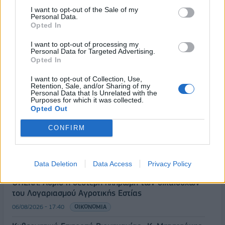
I want to opt-out of the Sale of my
Personal Data.
Opted In
I want to opt-out of processing my
Personal Data for Targeted Advertising.
Opted In
I want to opt-out of Collection, Use,
Retention, Sale, and/or Sharing of my
Personal Data that Is Unrelated with the
Purposes for which it was collected.
ΡΟΗ ΕΙΔΗΣΕΩΝ
Opted Out
CONFIRM
Χρηματιστήριο: Πτώση κατά 0,59%, στα 320,42
εκατ. ευρώ ο τζίρος
06/08/2026 - 18:10
ΟΙΚΟΝΟΜΙΑ
Data Deletion
Data Access
Privacy Policy
ΟΠΕΚΑ: Αύριο η δεύτερη πληρωμή των δικαιούχων
του Λογαριασμού Αγροτικής Εστίας
06/08/2026 - 17:40
ΟΙΚΟΝΟΜΙΑ