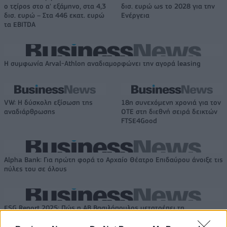
ο τζίρος στο α' εξάμηνο, στα 4,3
δισ. ευρώ ως το 2028 για την
δισ. ευρώ – Στα 446 εκατ. ευρώ
Ενέργεια
τα EBITDA
Η συμφωνία Arval-Athlon αναδιαμορφώνει την αγορά leasing
VW: Η δύσκολη εξίσωση της
18η συνεχόμενη χρονιά για τον
αναδιάρθρωσης
ΟΤΕ στη διεθνή σειρά δεικτών
FTSE4Good
Alpha Bank: Για πρώτη φορά το Αρχαίο Θέατρο Επιδαύρου άνοιξε τις
πύλες του σε όλους
ESG Report 2025: Πώς η ΑΒ Βασιλόπουλος μετατρέπει τη
βιωσιμότητα σε καθημερινή πράξη