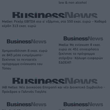
low & non alcohol
Metlen: Ρεκόρ EBITDA στο α' εξάμηνο, στα 550 εκατ. ευρώ – Καθαρά
κέρδη 313 εκατ. ευρώ
Media: Με ενίσχυση 8 εκατ.
ευρώ σε 451 επιχειρήσεις
Χρηματοδότηση 8 εκατ. ευρώ
ξεκίνησε το πρόγραμμα
σε 843 μέσα ενημέρωσης-
στήριξης- Κάλυψη εισφορών
Ξεκίνησε το πενταετές
ΕΔΟΕΑΠ
πρόγραμμα ενίσχυσης του
Τύπου
IAB Hellas: Νέα Διοικούσα Επιτροπή και νέο Διοικητικό Συμβούλιο -
Πρόεδρος ο Γαληνός Γιαγλής