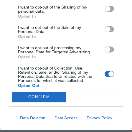
Ρωσία: Η Μόσχα δηλώνει ότι κατέρριψε 605
I want to opt-out of the Sharing of my
personal data.
ουκρανικά drones τη νύχτα - Ελαφρές ζημιές σε
Opted In
αποθήκη της Wildberries
06/08/2026 - 10:30
ΚΟΣΜΟΣ
I want to opt-out of the Sale of my
Personal Data.
Opted In
HELLENiQ ENERGY: Κέρδη 393 εκατ. ευρώ στο α'
εξάμηνο – Στα 734 εκατ. ευρώ τα EBITDA
I want to opt-out of processing my
Personal Data for Targeted Advertising.
06/08/2026 - 08:05
ΕΠΙΧΕΙΡΗΣΕΙΣ
Opted In
Ο Demis Hassabis αναλαμβάνει Πρόεδρος της
I want to opt-out of Collection, Use,
Google DeepMind και Chief Scientist της Alphabet
Retention, Sale, and/or Sharing of my
Personal Data that Is Unrelated with the
06/08/2026 - 09:32
ΠΡΟΣΩΠΑ
Purposes for which it was collected.
Opted Out
CONFIRM
Data Deletion
Data Access
Privacy Policy
DIRECTION BUSINESS NETWORK