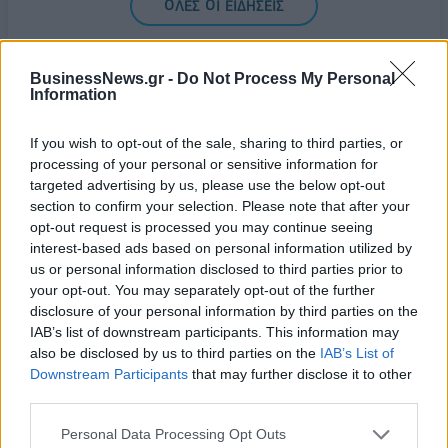
ΟΛΕΣ ΟΙ ΕΙΔΗΣΕΙΣ
BusinessNews.gr -
Do Not Process My Personal
Information
If you wish to opt-out of the sale, sharing to third parties, or
processing of your personal or sensitive information for
targeted advertising by us, please use the below opt-out
ΔΗΜΟΦΙΛΗ
section to confirm your selection. Please note that after your
opt-out request is processed you may continue seeing
interest-based ads based on personal information utilized by
us or personal information disclosed to third parties prior to
Β.Σ. Καρούλιας: Τζίρος 98,7 εκατ. ευρώ και
your opt-out. You may separately opt-out of the further
αύξηση κερδών 57% - Τα νέα στοιχήματα σε low
disclosure of your personal information by third parties on the
& non alcohol
IAB’s list of downstream participants. This information may
06/08/2026 - 11:48
ΕΠΙΧΕΙΡΗΣΕΙΣ
also be disclosed by us to third parties on the
IAB’s List of
Downstream Participants
that may further disclose it to other
Metlen: Ρεκόρ EBITDA στο α' εξάμηνο, στα 550
third parties.
εκατ. ευρώ – Καθαρά κέρδη 313 εκατ. ευρώ
06/08/2026 - 09:12
ΕΠΙΧΕΙΡΗΣΕΙΣ
Personal Data Processing Opt Outs