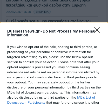
Eurobank: Εξελίξεις και προοπτικές στις αγορές
πετρελαίου και φυσικού αερίου στην Ευρώπη
06/08/2026 - 16:20
ΕΝΕΡΓΕΙΑ
Οι ελληνικές scale-ups επιχειρήσεις στρέφονται
στην ανάπτυξη - Μεγαλύτερη πρόκληση η
προσέλκυση πελατών
BusinessNews.gr -
Do Not Process My Personal
Information
06/08/2026 - 15:56
ΕΠΙΧΕΙΡΗΣΕΙΣ
Χρηματιστήριο: Στις 2.627,95 μονάδες ο Γενικός
If you wish to opt-out of the sale, sharing to third parties, or
Δείκτης Τιμών, με άνοδο 0,15%
processing of your personal or sensitive information for
targeted advertising by us, please use the below opt-out
06/08/2026 - 15:46
ΟΙΚΟΝΟΜΙΑ
section to confirm your selection. Please note that after your
opt-out request is processed you may continue seeing
ΥΠΑΑΤ: Αποζημιώσεις 38,1 εκατ. ευρώ σε
interest-based ads based on personal information utilized by
κτηνοτρόφους για ευλογιά, πανώλη και αφθώδη
us or personal information disclosed to third parties prior to
πυρετό
your opt-out. You may separately opt-out of the further
06/08/2026 - 15:33
ΟΙΚΟΝΟΜΙΑ
disclosure of your personal information by third parties on the
IAB’s list of downstream participants. This information may
Στ. Παπασταύρου: Άμεσα αντιδιαβρωτικά έργα στη
also be disclosed by us to third parties on the
IAB’s List of
Δυτική Αττική
Downstream Participants
that may further disclose it to other
06/08/2026 - 15:17
ΠΟΛΙΤΙΚΗ
third parties.