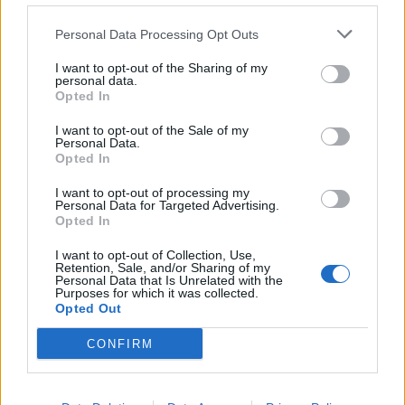
Συνάλλαγμα: Το ευρώ υποχωρεί κατά 0,11%, στα
Personal Data Processing Opt Outs
1,1541 δολάρια
I want to opt-out of the Sharing of my
06/08/2026 - 14:59
ΟΙΚΟΝΟΜΙΑ
personal data.
Opted In
ΟΛΕΣ ΟΙ ΕΙΔΗΣΕΙΣ
I want to opt-out of the Sale of my
Personal Data.
Opted In
I want to opt-out of processing my
Personal Data for Targeted Advertising.
Opted In
I want to opt-out of Collection, Use,
Retention, Sale, and/or Sharing of my
ΔΗΜΟΦΙΛΗ
Personal Data that Is Unrelated with the
Purposes for which it was collected.
Opted Out
Β.Σ. Καρούλιας: Τζίρος 98,7 εκατ. ευρώ και
CONFIRM
αύξηση κερδών 57% - Τα νέα στοιχήματα σε low
& non alcohol
06/08/2026 - 11:48
ΕΠΙΧΕΙΡΗΣΕΙΣ