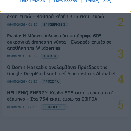
Data Deletion
Data Access
Privacy Policy
Metlen: Ρεκόρ EBITDA στο α' εξάμηνο, στα 550
εκατ. ευρώ – Καθαρά κέρδη 313 εκατ. ευρώ
06/08/2026 - 09:12
ΕΠΙΧΕΙΡΗΣΕΙΣ
Ρωσία: Η Μόσχα δηλώνει ότι κατέρριψε 605
ουκρανικά drones τη νύχτα - Ελαφρές ζημιές σε
αποθήκη της Wildberries
06/08/2026 - 10:30
ΚΟΣΜΟΣ
Ο Demis Hassabis αναλαμβάνει Πρόεδρος της
Google DeepMind και Chief Scientist της Alphabet
06/08/2026 - 09:32
ΠΡΟΣΩΠΑ
HELLENiQ ENERGY: Κέρδη 393 εκατ. ευρώ στο α'
εξάμηνο – Στα 734 εκατ. ευρώ τα EBITDA
06/08/2026 - 08:05
ΕΠΙΧΕΙΡΗΣΕΙΣ