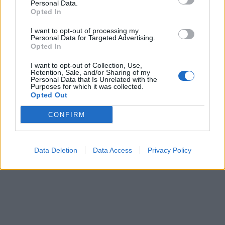
Personal Data.
πυρετό
Opted In
06/08/2026 - 15:33
ΟΙΚΟΝΟΜΙΑ
I want to opt-out of processing my
Personal Data for Targeted Advertising.
Στ. Παπασταύρου: Άμεσα αντιδιαβρωτικά έργα στη
Opted In
Δυτική Αττική
I want to opt-out of Collection, Use,
06/08/2026 - 15:17
ΠΟΛΙΤΙΚΗ
Retention, Sale, and/or Sharing of my
Personal Data that Is Unrelated with the
Συνάλλαγμα: Το ευρώ υποχωρεί κατά 0,11%, στα
Purposes for which it was collected.
Opted Out
1,1541 δολάρια
06/08/2026 - 14:59
ΟΙΚΟΝΟΜΙΑ
CONFIRM
ΟΛΕΣ ΟΙ ΕΙΔΗΣΕΙΣ
Data Deletion
Data Access
Privacy Policy