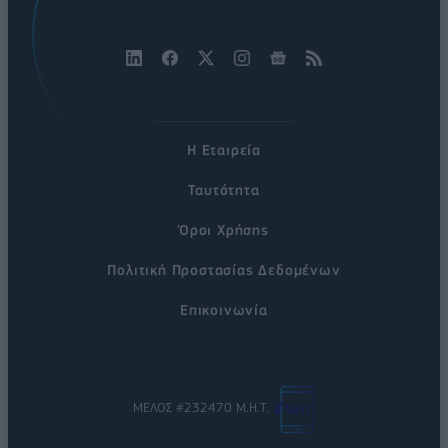
Η Εταιρεία
Ταυτότητα
Όροι Χρήσης
Πολιτική Προστασίας Δεδομένων
Επικοινωνία
ΜΕΛΟΣ #232470 Μ.Η.Τ.