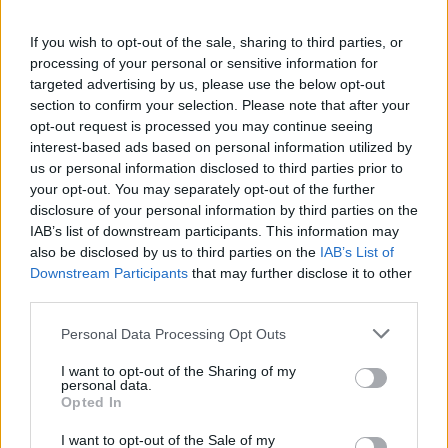
06/08/2026 - 17:18
ΠΟΛΙΤΙΚΗ
If you wish to opt-out of the sale, sharing to third parties, or
Από τις 28 Αυγούστου η ψηφιακή ενεργοποίηση της
processing of your personal or sensitive information for
Κάρτας Αγρότη μέσω της ΕΑΕ 2026
targeted advertising by us, please use the below opt-out
section to confirm your selection. Please note that after your
06/08/2026 - 16:51
ΟΙΚΟΝΟΜΙΑ
opt-out request is processed you may continue seeing
Eurobank: Εξελίξεις και προοπτικές στις αγορές
interest-based ads based on personal information utilized by
πετρελαίου και φυσικού αερίου στην Ευρώπη
us or personal information disclosed to third parties prior to
your opt-out. You may separately opt-out of the further
06/08/2026 - 16:20
ΕΝΕΡΓΕΙΑ
disclosure of your personal information by third parties on the
Οι ελληνικές scale-ups επιχειρήσεις στρέφονται
IAB’s list of downstream participants. This information may
στην ανάπτυξη - Μεγαλύτερη πρόκληση η
also be disclosed by us to third parties on the
IAB’s List of
προσέλκυση πελατών
Downstream Participants
that may further disclose it to other
third parties.
06/08/2026 - 15:56
ΕΠΙΧΕΙΡΗΣΕΙΣ
Personal Data Processing Opt Outs
Χρηματιστήριο: Στις 2.627,95 μονάδες ο Γενικός
Δείκτης Τιμών, με άνοδο 0,15%
I want to opt-out of the Sharing of my
personal data.
06/08/2026 - 15:46
ΟΙΚΟΝΟΜΙΑ
Opted In
ΥΠΑΑΤ: Αποζημιώσεις 38,1 εκατ. ευρώ σε
I want to opt-out of the Sale of my
κτηνοτρόφους για ευλογιά, πανώλη και αφθώδη