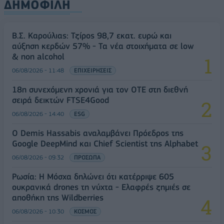
ΔΗΜΟΦΙΛΗ
Β.Σ. Καρούλιας: Τζίρος 98,7 εκατ. ευρώ και
αύξηση κερδών 57% - Τα νέα στοιχήματα σε low
& non alcohol
06/08/2026 - 11:48
ΕΠΙΧΕΙΡΗΣΕΙΣ
18η συνεχόμενη χρονιά για τον ΟΤΕ στη διεθνή
σειρά δεικτών FTSE4Good
06/08/2026 - 14:40
ESG
Ο Demis Hassabis αναλαμβάνει Πρόεδρος της
Google DeepMind και Chief Scientist της Alphabet
06/08/2026 - 09:32
ΠΡΟΣΩΠΑ
Ρωσία: Η Μόσχα δηλώνει ότι κατέρριψε 605
ουκρανικά drones τη νύχτα - Ελαφρές ζημιές σε
αποθήκη της Wildberries
06/08/2026 - 10:30
ΚΟΣΜΟΣ