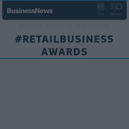
ΡΟΗ
ΜΕΝΟΥ
ΒΛΈΠΕΤΕ ΆΡΘΡΑ ΜΕ ΤΗΝ ΕΤΙΚΈΤΑ
#RETAILBUSINESS
AWARDS