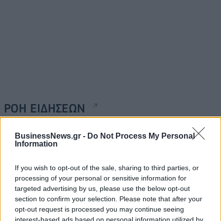
ΡΟΗ ΕΙΔΗΣΕΩΝ
BusinessNews.gr -
Do Not Process My Personal
Κ. Χατζηδάκης: Στον κάλαθο των αχρήστων οι
Information
αμφισβητήσεις για το καλώδιο της ηλεκτρικής
διασύνδεσης Ελλάδας-Κύπρου
If you wish to opt-out of the sale, sharing to third parties, or
06/08/2026 - 14:23
ΠΟΛΙΤΙΚΗ
processing of your personal or sensitive information for
targeted advertising by us, please use the below opt-out
Aegean: Νέο ιστορικό ρεκόρ με πάνω από 2 εκατ.
section to confirm your selection. Please note that after your
επιβάτες τον Ιούλιο
opt-out request is processed you may continue seeing
06/08/2026 - 14:00
ΤΟΥΡΙΣΜΟΣ
interest-based ads based on personal information utilized by