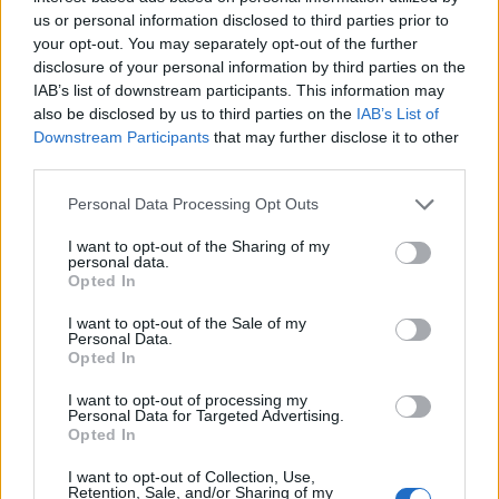
us or personal information disclosed to third parties prior to
Τ. Θεοδωρικάκος: “Στηρίζουμε την βιομηχανία για
your opt-out. You may separately opt-out of the further
μια οικονομία πιο ανταγωνιστική με καλύτερους
disclosure of your personal information by third parties on the
μισθούς”
IAB’s list of downstream participants. This information may
also be disclosed by us to third parties on the
IAB’s List of
06/08/2026 - 13:46
ΠΟΛΙΤΙΚΗ
Downstream Participants
that may further disclose it to other
Χρηματιστήριο: Στις 2.628,25 μονάδες ο Γενικός
third parties.
Δείκτης Τιμών, με άνοδο 0,17%
Personal Data Processing Opt Outs
06/08/2026 - 13:17
ΟΙΚΟΝΟΜΙΑ
I want to opt-out of the Sharing of my
Άνοιξε η πλατφόρμα για ενισχύσεις de minimis
personal data.
ύψους 24,6 εκατ. ευρώ σε παραγωγούς
Opted In
06/08/2026 - 13:08
ΟΙΚΟΝΟΜΙΑ
I want to opt-out of the Sale of my
Personal Data.
Χρηματοδότηση 8 εκατ. ευρώ σε 843 μέσα
Opted In
ενημέρωσης- Ξεκίνησε το πενταετές πρόγραμμα
ενίσχυσης του Τύπου
I want to opt-out of processing my
Personal Data for Targeted Advertising.
06/08/2026 - 13:05
ΕΠΙΧΕΙΡΗΣΕΙΣ
Opted In
LIDL HELLAS: Διεθνώς αναγνωρισμένα κρασιά στην
I want to opt-out of Collection, Use,
κορυφαία σχέση ποιότητας-τιμής
Retention, Sale, and/or Sharing of my