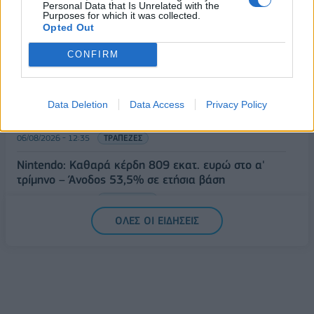
Personal Data that Is Unrelated with the
Purposes for which it was collected.
06/08/2026 - 12:55
ΕΠΙΧΕΙΡΗΣΕΙΣ
Opted Out
JUMBO: Αύξηση πωλήσεων 5% το επτάμηνο του
CONFIRM
2026
06/08/2026 - 12:43
ΕΠΙΧΕΙΡΗΣΕΙΣ
SoftBank: Μειωμένα 17,7% τα καθαρά κέρδη του
Data Deletion
Data Access
Privacy Policy
α' τριμήνου στα 1,9 δισ. ευρώ
06/08/2026 - 12:35
ΤΡΑΠΕΖΕΣ
Nintendo: Καθαρά κέρδη 809 εκατ. ευρώ στο α'
τρίμηνο – Άνοδος 53,5% σε ετήσια βάση
06/08/2026 - 12:17
ΤΕΧΝΟΛΟΓΙΑ
ΟΛΕΣ ΟΙ ΕΙΔΗΣΕΙΣ