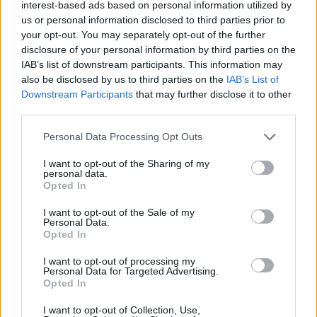
interest-based ads based on personal information utilized by
us or personal information disclosed to third parties prior to
your opt-out. You may separately opt-out of the further
disclosure of your personal information by third parties on the
IAB’s list of downstream participants. This information may
also be disclosed by us to third parties on the
IAB’s List of
ΔΗΜΟΦΙΛΗ
Downstream Participants
that may further disclose it to other
third parties.
Personal Data Processing Opt Outs
Χρηματιστήριο: Πτώση κατά 0,59%, στα 320,42
εκατ. ευρώ ο τζίρος
I want to opt-out of the Sharing of my
personal data.
06/08/2026 - 18:10
ΟΙΚΟΝΟΜΙΑ
Opted In
Eurobank: Εξελίξεις και προοπτικές στις αγορές
I want to opt-out of the Sale of my
πετρελαίου και φυσικού αερίου στην Ευρώπη
Personal Data.
Opted In
06/08/2026 - 16:20
ΕΝΕΡΓΕΙΑ
ΥΠΑΑΤ: Αποζημιώσεις 38,1 εκατ. ευρώ σε
I want to opt-out of processing my
Personal Data for Targeted Advertising.
κτηνοτρόφους για ευλογιά, πανώλη και αφθώδη
Opted In
πυρετό
I want to opt-out of Collection, Use,
06/08/2026 - 15:33
ΟΙΚΟΝΟΜΙΑ