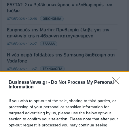
ΕΛΣΤΑΤ: Στο 3,4% υποχώρησε ο πληθωρισμός τον
Ιούλιο
07/08/2026 - 12:46
ΟΙΚΟΝΟΜΙΑ
Εμπρησμός της Marfin: Προθεσμία έλαβε για την
απολογία της η 46χρονη κατηγορούμενη
07/08/2026 - 12:27
ΕΛΛΑΔΑ
Η νέα σειρά foldables της Samsung διαθέσιμη στη
Vodafone
07/08/2026 - 11:57
ΤΕΧΝΟΛΟΓΙΑ
Ατρόμητος και Novibet συνεχίζουν μαζί: Ανανέωση
BusinessNews.gr -
Do Not Process My Personal
της συνεργασίας τους μέχρι το 2028
Information
07/08/2026 - 11:50
ΑΘΛΗΤΙΣΜΟΣ
If you wish to opt-out of the sale, sharing to third parties, or
processing of your personal or sensitive information for
ΟΛΕΣ ΟΙ ΕΙΔΗΣΕΙΣ
targeted advertising by us, please use the below opt-out
section to confirm your selection. Please note that after your
opt-out request is processed you may continue seeing