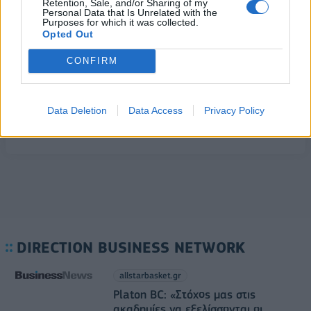
Retention, Sale, and/or Sharing of my
Personal Data that Is Unrelated with the
Οι ελληνικές scale-ups επιχειρήσεις στρέφονται
Purposes for which it was collected.
Opted Out
στην ανάπτυξη - Μεγαλύτερη πρόκληση η
προσέλκυση πελατών
CONFIRM
06/08/2026 - 15:56
ΕΠΙΧΕΙΡΗΣΕΙΣ
Από τις 28 Αυγούστου η ψηφιακή ενεργοποίηση
της Κάρτας Αγρότη μέσω της ΕΑΕ 2026
Data Deletion
Data Access
Privacy Policy
06/08/2026 - 16:51
ΟΙΚΟΝΟΜΙΑ
DIRECTION BUSINESS NETWORK
allstarbasket.gr
Platon BC: «Στόχος μας στις
ακαδημίες να εξελίσσονται οι