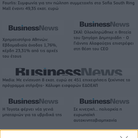
Fourlis: Συμφωνία για την πώληση συμμετοχής στο Sofia South Ring
Mall έναντι 49,35 εκατ. ευρώ
ΣΚΑΪ: Ολοκληρώθηκε η θητεία
του Γρηγόρη Δημητριάδη - Ο
Χρηματιστήριο Αθηνών:
Γιάννης Αλαφούζος επιστρέφει
Εβδομαδιαία άνοδος 1,76%,
στη θέση του CEO
κέρδη 23,31% από τις αρχές
του έτους
Media: Με ενίσχυση 8 εκατ. ευρώ σε 451 επιχειρήσεις ξεκίνησε το
πρόγραμμα στήριξης- Κάλυψη εισφορών ΕΔΟΕΑΠ
Η Toyota φέρνει νέα γενιά
Σε κινεζική… πολιορκία η
μπαταριών για τα υβριδικά της
ευρωπαϊκή
αυτοκινητοβιομηχανία