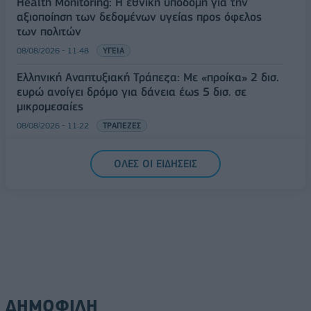
Health Monitoring: Η εθνική υποδομή για την
αξιοποίηση των δεδομένων υγείας προς όφελος
των πολιτών
08/08/2026 - 11:48
ΥΓΕΙΑ
Ελληνική Αναπτυξιακή Τράπεζα: Με «προίκα» 2 δισ.
ευρώ ανοίγει δρόμο για δάνεια έως 5 δισ. σε
μικρομεσαίες
08/08/2026 - 11:22
ΤΡΑΠΕΖΕΣ
5G παντού, 6G στον ορίζοντα: Πού βρίσκεται η
ΟΛΕΣ ΟΙ ΕΙΔΗΣΕΙΣ
Ελλάδα στη μεγάλη τεχνολογική μετάβαση
08/08/2026 - 10:54
ΤΕΧΝΟΛΟΓΙΑ
ΔΗΜΟΦΙΛΗ