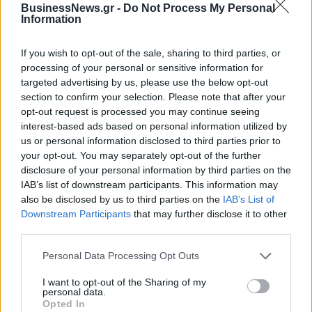
BusinessNews.gr -
Do Not Process My Personal
Νέο Audi A2 e-tron με στόχο την κορυφή της αποδοτικότητας
Information
If you wish to opt-out of the sale, sharing to third parties, or
Εθνική Κορασίδων: Απέναντι
ΠΑΟΚ: Από σήμερα στη
processing of your personal or sensitive information for
στη Δανία για το 2/2 στο
Θεσσαλονίκη ο Τρινκέρι
targeted advertising by us, please use the below opt-out
Ευρωμπάσκετ (live stream)
section to confirm your selection. Please note that after your
opt-out request is processed you may continue seeing
interest-based ads based on personal information utilized by
us or personal information disclosed to third parties prior to
Ελληνική Αναπτυξιακή Τράπεζα: Με «προίκα» 2 δισ. ευρώ ανοίγει
your opt-out. You may separately opt-out of the further
δρόμο για δάνεια έως 5 δισ. σε μικρομεσαίες
disclosure of your personal information by third parties on the
IAB’s list of downstream participants. This information may
also be disclosed by us to third parties on the
IAB’s List of
Downstream Participants
that may further disclose it to other
third parties.
Β.Σ. Καρούλιας: Τζίρος 98,7
Deloitte Ελλάδος:
εκατ. ευρώ και αύξηση κερδών
Χρηματοοικονομικός
57% - Τα νέα στοιχήματα σε
σύμβουλος της ΔΕΗ για την
Personal Data Processing Opt Outs
low & non alcohol
είσοδο στην πολωνική αγορά
ενέργειας
I want to opt-out of the Sharing of my
personal data.
Opted In