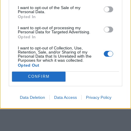
I want to opt-out of the Sale of my
Η Chery επενδύει 75 εκατ. δολάρια στην KG Mobility
Personal Data.
Opted In
I want to opt-out of processing my
Το FIAT 500 Hybrid τώρα από
Ατρόμητος και Novibet
Personal Data for Targeted Advertising.
18.990 ευρώ
συνεχίζουν μαζί: Ανανέωση της
Opted In
συνεργασίας τους μέχρι το
2028
I want to opt-out of Collection, Use,
Retention, Sale, and/or Sharing of my
Personal Data that Is Unrelated with the
Purposes for which it was collected.
Opted Out
18η συνεχόμενη χρονιά για τον ΟΤΕ στη διεθνή σειρά δεικτών
FTSE4Good
CONFIRM
Alpha Bank: Για πρώτη φορά το Αρχαίο Θέατρο Επιδαύρου άνοιξε τις
Data Deletion
Data Access
Privacy Policy
πύλες του σε όλους