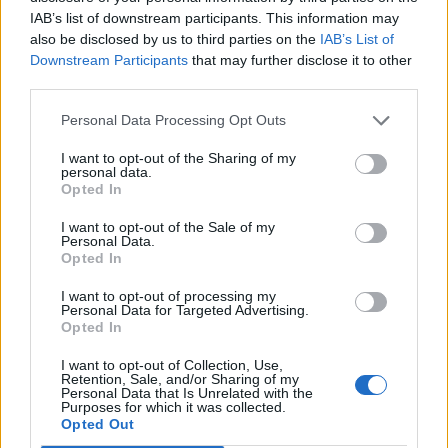
IAB’s list of downstream participants. This information may
05/08/2026 - 17:51
ΕΝΕΡΓΕΙΑ
also be disclosed by us to third parties on the
IAB’s List of
Όμιλος AKTOR: Εξαγοράζει το 75% των ΗΛΕΚΤΩΡ
Downstream Participants
that may further disclose it to other
και THALIS – Στρατηγική συνεργασία με τη Motor
third parties.
Oil
Personal Data Processing Opt Outs
05/08/2026 - 17:39
ΕΠΙΧΕΙΡΗΣΕΙΣ
I want to opt-out of the Sharing of my
ΗΠΑ: Επιβράδυνση των προσλήψεων στον ιδιωτικό
personal data.
τομέα τον Ιούλιο - Δημιουργήθηκαν μόνο 44.000
Opted In
θέσεις εργασίας
I want to opt-out of the Sale of my
05/08/2026 - 17:16
ΚΟΣΜΟΣ
Personal Data.
Opted In
Τ. Θεοδωρικάκος: Στηρίζουμε με πράξεις την
έρευνα και την καινοτομία
I want to opt-out of processing my
Personal Data for Targeted Advertising.
05/08/2026 - 16:51
ΠΟΛΙΤΙΚΗ
Opted In
Ν. Χαρδαλιάς: Μηδενική ανοχή και σε νομικό
I want to opt-out of Collection, Use,
Retention, Sale, and/or Sharing of my
επίπεδο για τους υπαίτιους της πυρκαγιάς στη
Personal Data that Is Unrelated with the
Δυτική Αττική
Purposes for which it was collected.
Opted Out
05/08/2026 - 16:26
ΕΛΛΑΔΑ