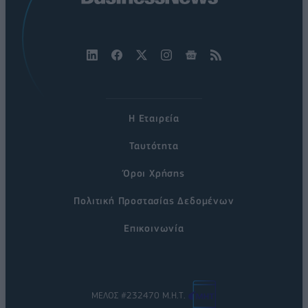
Η Εταιρεία
Ταυτότητα
Όροι Χρήσης
Πολιτική Προστασίας Δεδομένων
Επικοινωνία
ΜΕΛΟΣ #232470 Μ.Η.Τ.