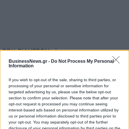
ΡΟΗ ΕΙΔΗΣΕΩΝ
BusinessNews.gr -
Do Not Process My Personal
Information
Χρηματιστήριο: Πτώση κατά 0,18%, στα 315,71
εκατ. ευρώ ο τζίρος
If you wish to opt-out of the sale, sharing to third parties, or
05/08/2026 - 18:27
ΟΙΚΟΝΟΜΙΑ
processing of your personal or sensitive information for
targeted advertising by us, please use the below opt-out
Είσοδος της γαλλικής Meridiam στην ηλεκτρική
section to confirm your selection. Please note that after your
διασύνδεση Ελλάδας – Κύπρου
opt-out request is processed you may continue seeing
05/08/2026 - 18:06
ΕΠΙΧΕΙΡΗΣΕΙΣ
interest-based ads based on personal information utilized by
us or personal information disclosed to third parties prior to
ΔΕΗ: Ισχυρή ανάπτυξη στο α΄ εξάμηνο 2026 με
your opt-out. You may separately opt-out of the further
προσαρμοσμένο EBITDA στα 1,2 δισ. ευρώ
disclosure of your personal information by third parties on the