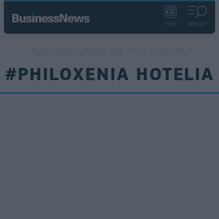
ΡΟΗ
ΜΕΝΟΥ
ΒΛΈΠΕΤΕ ΆΡΘΡΑ ΜΕ ΤΗΝ ΕΤΙΚΈΤΑ
#PHILOXENIA HOTELIA