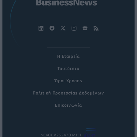
Η Εταιρεία
Ταυτότητα
Όροι Χρήσης
Πολιτική Προστασίας Δεδομένων
Επικοινωνία
ΜΕΛΟΣ #232470 Μ.Η.Τ.