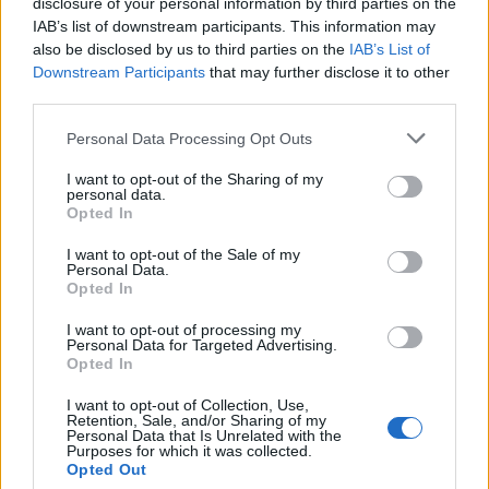
disclosure of your personal information by third parties on the
έργων ΑΠΕ άνω των 2 GW σε Πολωνία και
IAB’s list of downstream participants. This information may
Ουγγαρία
also be disclosed by us to third parties on the
IAB’s List of
Downstream Participants
that may further disclose it to other
08/08/2026 - 10:26
ΕΝΕΡΓΕΙΑ
third parties.
Χρηματιστήριο Αθηνών: Εβδομαδιαία άνοδος
1,76%, κέρδη 23,31% από τις αρχές του έτους
Personal Data Processing Opt Outs
08/08/2026 - 12:36
ΟΙΚΟΝΟΜΙΑ
I want to opt-out of the Sharing of my
personal data.
Ελληνική Αναπτυξιακή Τράπεζα: Με «προίκα» 2
Opted In
δισ. ευρώ ανοίγει δρόμο για δάνεια έως 5 δισ. σε
I want to opt-out of the Sale of my
μικρομεσαίες
Personal Data.
Opted In
08/08/2026 - 11:22
ΤΡΑΠΕΖΕΣ
Health Monitoring: Η εθνική υποδομή για την
I want to opt-out of processing my
Personal Data for Targeted Advertising.
αξιοποίηση των δεδομένων υγείας προς όφελος
Opted In
των πολιτών
I want to opt-out of Collection, Use,
08/08/2026 - 11:48
ΥΓΕΙΑ
Retention, Sale, and/or Sharing of my
Personal Data that Is Unrelated with the
5G παντού, 6G στον ορίζοντα: Πού βρίσκεται η
Purposes for which it was collected.
Ελλάδα στη μεγάλη τεχνολογική μετάβαση
Opted Out