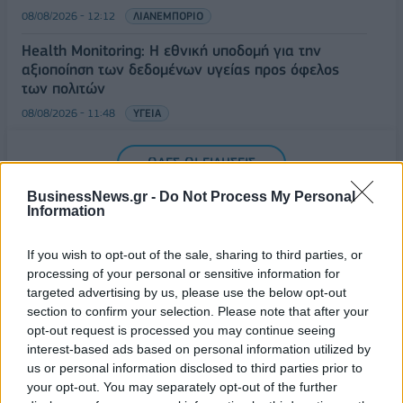
08/08/2026 - 12:12
ΛΙΑΝΕΜΠΟΡΙΟ
Health Monitoring: Η εθνική υποδομή για την
αξιοποίηση των δεδομένων υγείας προς όφελος
των πολιτών
08/08/2026 - 11:48
ΥΓΕΙΑ
Ελληνική Αναπτυξιακή Τράπεζα: Με «προίκα» 2 δισ.
ΟΛΕΣ ΟΙ ΕΙΔΗΣΕΙΣ
ευρώ ανοίγει δρόμο για δάνεια έως 5 δισ. σε
μικρομεσαίες
BusinessNews.gr -
Do Not Process My Personal
Information
08/08/2026 - 11:22
ΤΡΑΠΕΖΕΣ
If you wish to opt-out of the sale, sharing to third parties, or
processing of your personal or sensitive information for
targeted advertising by us, please use the below opt-out
section to confirm your selection. Please note that after your
opt-out request is processed you may continue seeing
ΔΗΜΟΦΙΛΗ
interest-based ads based on personal information utilized by
us or personal information disclosed to third parties prior to
your opt-out. You may separately opt-out of the further
Όμιλος ΔΕΗ: Νέα συμφωνία για χαρτοφυλάκιο