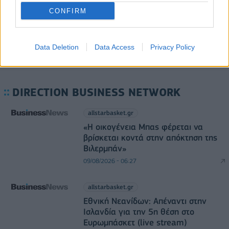
08/08/2026 - 10:54
ΤΕΧΝΟΛΟΓΙΑ
CONFIRM
Data Deletion
Data Access
Privacy Policy
DIRECTION BUSINESS NETWORK
allstarbasket.gr
«Η οικογένεια Μπας φέρεται να
βρίσκεται κοντά στην απόκτηση της
Βιλερμπάν»
09/08/2026 - 06:27
allstarbasket.gr
Εθνική Νεανίδων: Απέναντι στην
Ισλανδία για την 5η θέση στο
Ευρωμπάσκετ (live stream)