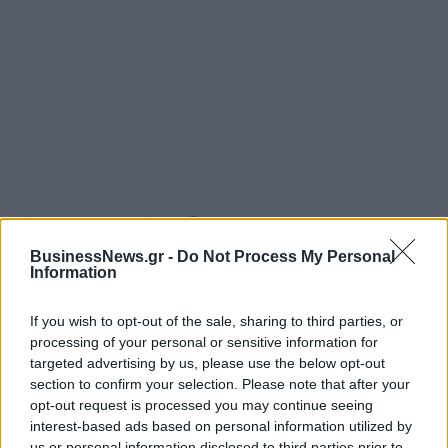
ΡΟΗ ΕΙΔΗΣΕΩΝ
BusinessNews.gr -
Do Not Process My Personal
Information
Χρηματιστήριο: Πτώση κατά 0,59%, στα 320,42
εκατ. ευρώ ο τζίρος
If you wish to opt-out of the sale, sharing to third parties, or
06/08/2026 - 18:10
ΟΙΚΟΝΟΜΙΑ
processing of your personal or sensitive information for
targeted advertising by us, please use the below opt-out
ΟΠΕΚΑ: Αύριο η δεύτερη πληρωμή των δικαιούχων
section to confirm your selection. Please note that after your
του Λογαριασμού Αγροτικής Εστίας
opt-out request is processed you may continue seeing
interest-based ads based on personal information utilized by
06/08/2026 - 17:40
ΟΙΚΟΝΟΜΙΑ
us or personal information disclosed to third parties prior to