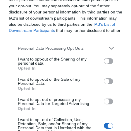
Κυβερνητική Επιτροπή Βιομηχανίας- Κ. Μητσοτάκης:
your opt-out. You may separately opt-out of the further
Στρατηγική προτεραιότητα η ενίσχυση της
disclosure of your personal information by third parties on the
βιομηχανίας
IAB’s list of downstream participants. This information may
also be disclosed by us to third parties on the
IAB’s List of
06/08/2026 - 17:18
ΠΟΛΙΤΙΚΗ
Downstream Participants
that may further disclose it to other
Από τις 28 Αυγούστου η ψηφιακή ενεργοποίηση της
third parties.
Κάρτας Αγρότη μέσω της ΕΑΕ 2026
Personal Data Processing Opt Outs
06/08/2026 - 16:51
ΟΙΚΟΝΟΜΙΑ
I want to opt-out of the Sharing of my
Eurobank: Εξελίξεις και προοπτικές στις αγορές
personal data.
πετρελαίου και φυσικού αερίου στην Ευρώπη
Opted In
06/08/2026 - 16:20
ΕΝΕΡΓΕΙΑ
I want to opt-out of the Sale of my
Personal Data.
Οι ελληνικές scale-ups επιχειρήσεις στρέφονται
Opted In
στην ανάπτυξη - Μεγαλύτερη πρόκληση η
προσέλκυση πελατών
I want to opt-out of processing my
Personal Data for Targeted Advertising.
06/08/2026 - 15:56
ΕΠΙΧΕΙΡΗΣΕΙΣ
Opted In
Χρηματιστήριο: Στις 2.627,95 μονάδες ο Γενικός
I want to opt-out of Collection, Use,
Retention, Sale, and/or Sharing of my
Δείκτης Τιμών, με άνοδο 0,15%
Personal Data that Is Unrelated with the