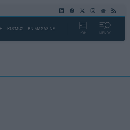
ΚΗ
ΚΟΣΜΟΣ
BN MAGAZINE
ΡΟΗ
ΜΕΝΟΥ