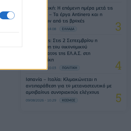
Δυτική Αττική: Η επόμενη ημέρα μετά τις
πυρκαγιές – Τα έργα Antinero και η
«μάχη» πριν από τις βροχές
08/08/2026 - 14:08
ΕΛΛΑΔΑ
Αλ. Τσίπρας: Στις 2 Σεπτεμβρίου η
παρουσίαση του οικονομικού
προγράμματος της ΕΛ.Α.Σ. στη
Θεσσαλονίκη
09/08/2026 - 10:03
ΠΟΛΙΤΙΚΗ
Ισπανία – Ιταλία: Κλιμακώνεται η
αντιπαράθεση για το μεταναστευτικό με
αμοιβαίους συνοριακούς ελέγχους
09/08/2026 - 10:29
ΚΟΣΜΟΣ