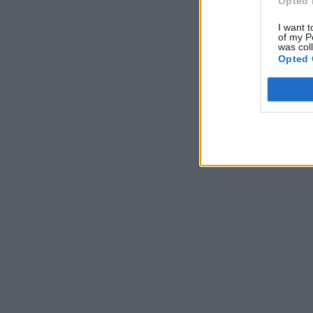
Opted 
I want t
of my P
was col
Opted 