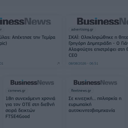
gr
advertising.gr
λας: Απέκτησε την Τεμίρα
ΣΚΑΪ: Ολοκληρώθηκε η θητε
pic)
Γρηγόρη Δημητριάδη - Ο Γιά
Αλαφούζος επιστρέφει στη 
CEO
:01
08/08/2026 - 06:51
csrnews.gr
fleetnews.gr
18η συνεχόμενη χρονιά
Σε κινεζική… πολιορκία η
για τον ΟΤΕ στη διεθνή
ευρωπαϊκή
σειρά δεικτών
αυτοκινητοβιομηχανία
FTSE4Good