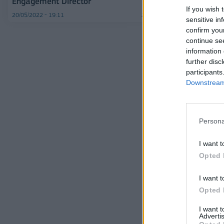
Engagement Director
If you wish 
20/05/2022 - 19:11
sensitive in
confirm you
continue se
information 
further disc
participants
Downstream 
Persona
I want t
Opted 
I want t
Opted 
I want 
Advertis