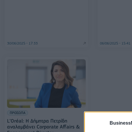
30/06/2025 - 17:33
06/06/2025 - 15:41
ΠΡΟΣΩΠΑ
L’Oréal: Η Δήμητρα Πετρίδη
Business
αναλαμβάνει Corporate Affairs &