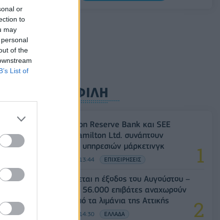
αμοιβαίους συνοριακούς ελέγχους
sonal or
ection to
09/08/2026 - 10:29
ΚΟΣΜΟΣ
ou may
Αλ. Τσίπρας: Στις 2 Σεπτεμβρίου η
 personal
παρουσίαση του οικονομικού
out of the
προγράμματος της ΕΛ.Α.Σ. στη
 downstream
Θεσσαλονίκη
B’s List of
09/08/2026 - 10:03
ΠΟΛΙΤΙΚΗ
ΔΗΜΟΦΙΛΗ
Οι Hamilton Reserve Bank και SEE
Capital Hamilton Ltd. συνάπτουν
συμφωνία υπηρεσιών μάρκετινγκ
08/08/2026 - 13:44
ΕΠΙΧΕΙΡΗΣΕΙΣ
Κορυφώνεται η έξοδος του Αυγούστου –
Πάνω από 56.000 επιβάτες αναχωρούν
σήμερα από τα λιμάνια της Αττικής
08/08/2026 - 14:30
ΕΛΛΑΔΑ