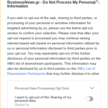
BusinessNews.gr -
Do Not Process My Personal
Information
If you wish to opt-out of the sale, sharing to third parties, or
processing of your personal or sensitive information for
ΔΗΜΟΦΙΛΗ
targeted advertising by us, please use the below opt-out
section to confirm your selection. Please note that after your
opt-out request is processed you may continue seeing
interest-based ads based on personal information utilized by
18η συνεχόμενη χρονιά για τον ΟΤΕ στη διεθνή
us or personal information disclosed to third parties prior to
σειρά δεικτών FTSE4Good
your opt-out. You may separately opt-out of the further
06/08/2026 - 14:40
ESG
disclosure of your personal information by third parties on the
IAB’s list of downstream participants. This information may
Χρηματιστήριο: Πτώση κατά 0,59%, στα 320,42
also be disclosed by us to third parties on the
IAB’s List of
εκατ. ευρώ ο τζίρος
Downstream Participants
that may further disclose it to other
06/08/2026 - 18:10
ΟΙΚΟΝΟΜΙΑ
third parties.
Eurobank: Εξελίξεις και προοπτικές στις αγορές
Personal Data Processing Opt Outs
πετρελαίου και φυσικού αερίου στην Ευρώπη
I want to opt-out of the Sharing of my
06/08/2026 - 16:20
ΕΝΕΡΓΕΙΑ
personal data.
Opted In
Aegean: Νέο ιστορικό ρεκόρ με πάνω από 2 εκατ.