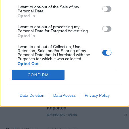
επιβάτες τον Ιούλιο
I want to opt-out of the Sale of my
Personal Data.
06/08/2026 - 14:00
ΤΟΥΡΙΣΜΟΣ
Opted In
ΥΠΑΑΤ: Αποζημιώσεις 38,1 εκατ. ευρώ σε
I want to opt-out of processing my
κτηνοτρόφους για ευλογιά, πανώλη και αφθώδη
Personal Data for Targeted Advertising.
πυρετό
Opted In
06/08/2026 - 15:33
ΟΙΚΟΝΟΜΙΑ
I want to opt-out of Collection, Use,
Retention, Sale, and/or Sharing of my
Personal Data that Is Unrelated with the
Purposes for which it was collected.
Opted Out
CONFIRM
allstarbasket.gr
Data Deletion
Data Access
Privacy Policy
Ιαπωνική... για τέταρτο σερί χρόνο η
Καρδίτσα
07/08/2026 - 09:44