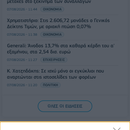
μετοχές στο ξεκίνημα των συναλλαγών
07/08/2026 - 11:44
ΟΙΚΟΝΟΜΙΑ
Χρηματιστήριο: Στις 2.606,72 μονάδες ο Γενικός
Δείκτης Τιμών, με οριακή πτώση 0,07%
07/08/2026 - 11:38
ΟΙΚΟΝΟΜΙΑ
Generali: Άνοδος 13,7% στα καθαρά κέρδη του α'
εξαμήνου, στα 2,54 δισ. ευρώ
07/08/2026 - 11:27
ΕΠΙΧΕΙΡΗΣΕΙΣ
Κ. Χατζηδάκης: Σε ισχύ μόνο οι εγκύκλιοι που
αναρτώνται στις ιστοσελίδες των φορέων
07/08/2026 - 11:20
ΠΟΛΙΤΙΚΗ
ΟΛΕΣ ΟΙ ΕΙΔΗΣΕΙΣ