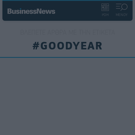
ΡΟΗ
ΜΕΝΟΥ
ΒΛΈΠΕΤΕ ΆΡΘΡΑ ΜΕ ΤΗΝ ΕΤΙΚΈΤΑ
#GOODYEAR