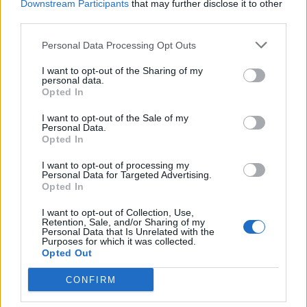
Downstream Participants
that may further disclose it to other
Hamilton Ltd. συνάπτουν συμφωνία υπηρεσιών
third parties.
μάρκετινγκ
08/08/2026 - 13:44
ΕΠΙΧΕΙΡΗΣΕΙΣ
Personal Data Processing Opt Outs
Χρηματιστήριο Αθηνών: Εβδομαδιαία άνοδος
I want to opt-out of the Sharing of my
personal data.
1,76%, κέρδη 23,31% από τις αρχές του έτους
Opted In
08/08/2026 - 12:36
ΟΙΚΟΝΟΜΙΑ
I want to opt-out of the Sale of my
Διευρύνεται η πρωτοβουλία για τις τιμές στο ράφι
Personal Data.
Opted In
με 916 προϊόντα
08/08/2026 - 12:12
ΛΙΑΝΕΜΠΟΡΙΟ
I want to opt-out of processing my
Personal Data for Targeted Advertising.
Opted In
Health Monitoring: Η εθνική υποδομή για την
αξιοποίηση των δεδομένων υγείας προς όφελος
I want to opt-out of Collection, Use,
των πολιτών
Retention, Sale, and/or Sharing of my
Personal Data that Is Unrelated with the
08/08/2026 - 11:48
ΥΓΕΙΑ
Purposes for which it was collected.
Opted Out
Ελληνική Αναπτυξιακή Τράπεζα: Με «προίκα» 2 δισ.
ευρώ ανοίγει δρόμο για δάνεια έως 5 δισ. σε
CONFIRM
μικρομεσαίες