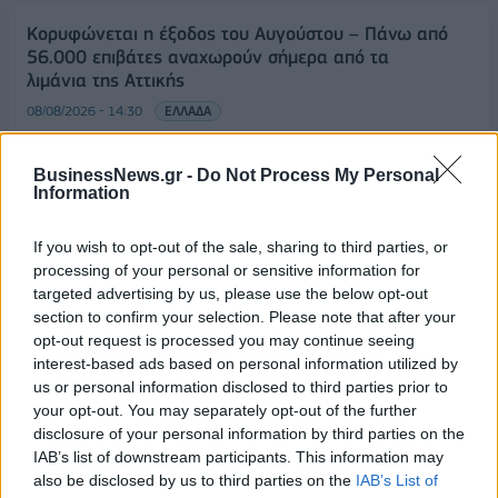
Κορυφώνεται η έξοδος του Αυγούστου – Πάνω από
56.000 επιβάτες αναχωρούν σήμερα από τα
λιμάνια της Αττικής
08/08/2026 - 14:30
ΕΛΛΑΔΑ
Δυτική Αττική: Η επόμενη ημέρα μετά τις πυρκαγιές
– Τα έργα Antinero και η «μάχη» πριν από τις
BusinessNews.gr -
Do Not Process My Personal
Information
βροχές
08/08/2026 - 14:08
ΕΛΛΑΔΑ
If you wish to opt-out of the sale, sharing to third parties, or
processing of your personal or sensitive information for
Ειδικό Χωροταξικό για τον Τουρισμό: Οι νέοι
targeted advertising by us, please use the below opt-out
κανόνες για επενδύσεις, νησιά και προορισμούς υπό
section to confirm your selection. Please note that after your
πίεση
opt-out request is processed you may continue seeing
08/08/2026 - 13:21
ΤΟΥΡΙΣΜΟΣ
interest-based ads based on personal information utilized by
us or personal information disclosed to third parties prior to
Υπουργείο Εργασίας: Ο “χάρτης” των πληρωμών
your opt-out. You may separately opt-out of the further
από τον e-ΕΦΚΑ και τη ΔΥΠΑ έως τις 14 Αυγούστου
disclosure of your personal information by third parties on the
08/08/2026 - 12:58
ΟΙΚΟΝΟΜΙΑ
IAB’s list of downstream participants. This information may
also be disclosed by us to third parties on the
IAB’s List of
Οι Hamilton Reserve Bank και SEE Capital