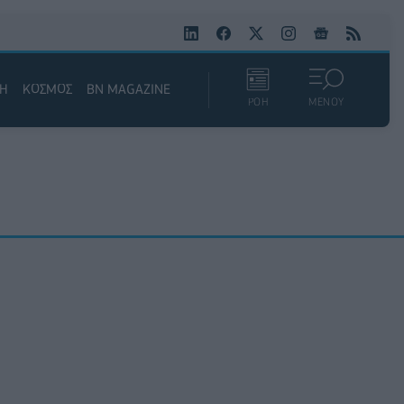
ΚΗ
ΚΟΣΜΟΣ
BN MAGAZINE
ΡΟΗ
ΜΕΝΟΥ