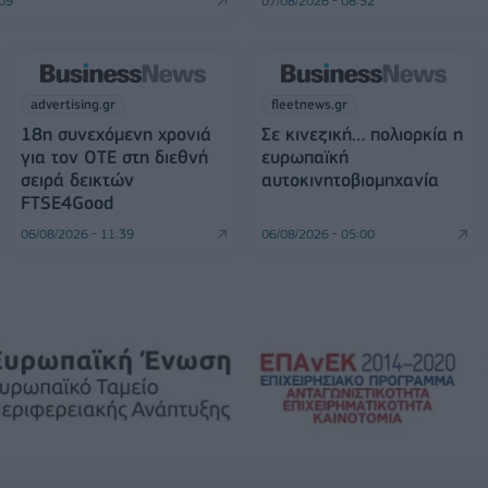
:09
07/08/2026 - 08:52
advertising.gr
fleetnews.gr
18η συνεχόμενη χρονιά
Σε κινεζική… πολιορκία η
για τον ΟΤΕ στη διεθνή
ευρωπαϊκή
σειρά δεικτών
αυτοκινητοβιομηχανία
FTSE4Good
06/08/2026 - 11:39
06/08/2026 - 05:00