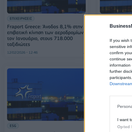
ΕΠΙΧΕΙΡΗΣΕΙΣ
ΕΠΙΧΕΙΡΗΣΕΙΣ
Business
Fraport Greece: Άνοδος 8,1% στην
Fraport Greec
επιβατική κίνηση των αεροδρομίων
επιβάτες το 2
τον Ιανουάριο, στους 718.000
If you wish 
ταξιδιώτες
sensitive in
12/02/2026 - 12:46
16/01/2026 - 13:02
confirm you
continue se
information 
further disc
participants
Downstream 
Persona
ΕΠΙΧΕΙΡΗΣΕΙΣ
I want t
Fraport Greec
ESG
Opted 
της καμπάνια 