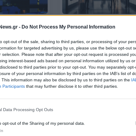
ΤΟΥΡΙΣΜΟΣ
News.gr -
Do Not Process My Personal Information
e: Πάνω από 37 εκατ.
Το Υπουργείο Πολιτισμού, η Frap
025
Greece και το MOMUS
παρουσιάζουν το MOMUS Air
to opt-out of the sale, sharing to third parties, or processing of your per
formation for targeted advertising by us, please use the below opt-out s
16/12/2025 - 15:46
r selection. Please note that after your opt-out request is processed y
eing interest-based ads based on personal information utilized by us or
disclosed to third parties prior to your opt-out. You may separately opt-
losure of your personal information by third parties on the IAB’s list of
. This information may also be disclosed by us to third parties on the
IA
Participants
that may further disclose it to other third parties.
l Data Processing Opt Outs
ΕΠΙΧΕΙΡΗΣΕΙΣ
o opt-out of the Sharing of my personal data.
e: Παρουσιάζει τη νέα
Fraport Greece: Θετική πορεία σ
In
με φόντο την
α' εξάμηνο με σχεδόν 13 εκατ.