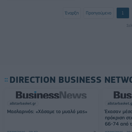
Έναρξη
Προηγούμενο
1
Σελ
DIRECTION BUSINESS NETW
allstarbasket.gr
allstarbasket.
Μασλαρινός: «Χάσαμε το μυαλό μας»
Έχασαν μέσα
πρόκριση στ
66-74 από τ