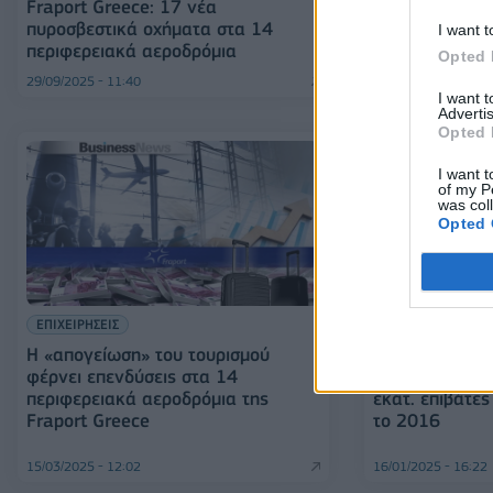
Fraport Greece: 17 νέα
αυθεντική Ελλ
πυροσβεστικά οχήματα στα 14
I want t
περιφερειακά αεροδρόμια
Opted 
29/09/2025 - 11:40
24/07/2025 - 10:59
I want 
Advertis
Opted 
I want t
of my P
was col
Opted 
ΕΠΙΧΕΙΡΗΣΕΙΣ
ΤΟΥΡΙΣΜΟΣ
Η «απογείωση» του τουρισμού
Fraport Greece
φέρνει επενδύσεις στα 14
κίνησης το 20
περιφερειακά αεροδρόμια της
εκατ. επιβάτε
Fraport Greece
το 2016
15/03/2025 - 12:02
16/01/2025 - 16:22