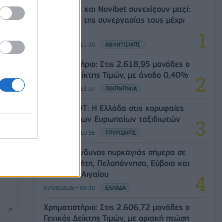
Ατρόμητος και Novibet συνεχίζουν μαζί:
Ανανέωση της συνεργασίας τους μέχρι
το 2028
07/08/2026 - 11:50
ΑΘΛΗΤΙΣΜΟΣ
Χρηματιστήριο: Στις 2.618,95 μονάδες ο
Γενικός Δείκτης Τιμών, με άνοδο 0,40%
07/08/2026 - 13:07
ΟΙΚΟΝΟΜΙΑ
Έρευνα ΕΟΤ: Η Ελλάδα στις κορυφαίες
επιλογές των Ευρωπαίων ταξιδιωτών
07/08/2026 - 10:56
ΤΟΥΡΙΣΜΟΣ
Υψηλός κίνδυνος πυρκαγιάς σήμερα σε
Αττική, Κρήτη, Πελοπόννησο, Εύβοια και
νησιά του Αιγαίου
07/08/2026 - 08:30
ΕΛΛΑΔΑ
Χρηματιστήριο: Στις 2.606,72 μονάδες ο
Γενικός Δείκτης Τιμών, με οριακή πτώση