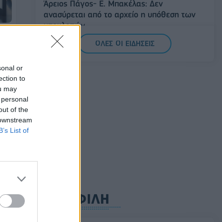
Άρειος Πάγος- Ε. Μπακέλας: Δεν
ανασύρεται από το αρχείο η υπόθεση των
υποκλοπών
07/08/2026 - 14:11
ΕΛΛΑΔΑ
ΟΛΕΣ ΟΙ ΕΙΔΗΣΕΙΣ
ort
Σαουδική Αραβία, Τουρκία και Πακιστάν
sonal or
υπογράφουν κοινή αμυντική συμφωνία
ection to
07/08/2026 - 13:47
ΚΟΣΜΟΣ
ou may
 personal
out of the
 downstream
B’s List of
ΔΗΜΟΦΙΛΗ
το