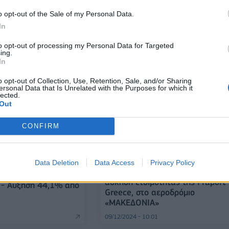
άδα
επιβάτες - Οι επιδόσεις που
o opt-out of the Sale of my Personal Data.
ξεχώρισαν
In
17/07/2025 - 09:11
to opt-out of processing my Personal Data for Targeted
ing.
In
o opt-out of Collection, Use, Retention, Sale, and/or Sharing
ersonal Data that Is Unrelated with the Purposes for which it
lected.
Out
CONFIRM
ΕΛΛΑΔΑ
Data Deletion
Data Access
Privacy Policy
: Ρεκόρ επιβατικής
ΕΚΑΒ: Επιτυχής συμμετοχή σε
24 με πάνω από 36
άσκηση ετοιμότητας της Fraport
ς - Αύξηση 44,1% από
Greece, στο αεροδρόμιο
«ΜΑΚΕΔΟΝΙΑ»
09/12/2024 - 10:01