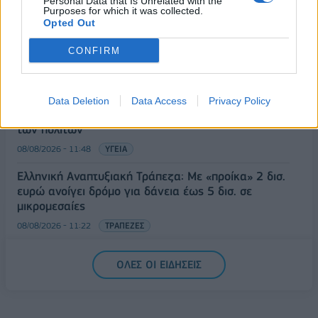
Personal Data that Is Unrelated with the
08/08/2026 - 12:36
ΟΙΚΟΝΟΜΙΑ
Purposes for which it was collected.
Opted Out
Διευρύνεται η πρωτοβουλία για τις τιμές στο ράφι
CONFIRM
με 916 προϊόντα
08/08/2026 - 12:12
ΛΙΑΝΕΜΠΟΡΙΟ
Health Monitoring: Η εθνική υποδομή για την
Data Deletion
Data Access
Privacy Policy
αξιοποίηση των δεδομένων υγείας προς όφελος
των πολιτών
08/08/2026 - 11:48
ΥΓΕΙΑ
Ελληνική Αναπτυξιακή Τράπεζα: Με «προίκα» 2 δισ.
ευρώ ανοίγει δρόμο για δάνεια έως 5 δισ. σε
μικρομεσαίες
08/08/2026 - 11:22
ΤΡΑΠΕΖΕΣ
5G παντού, 6G στον ορίζοντα: Πού βρίσκεται η
ΟΛΕΣ ΟΙ ΕΙΔΗΣΕΙΣ
Ελλάδα στη μεγάλη τεχνολογική μετάβαση
08/08/2026 - 10:54
ΤΕΧΝΟΛΟΓΙΑ