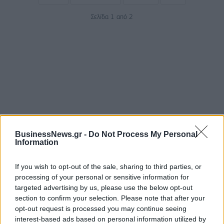
Σελίδα 1 από 2
BusinessNews.gr -
Do Not Process My Personal
ΡΟΗ ΕΙΔΗΣΕΩΝ
Information
If you wish to opt-out of the sale, sharing to third parties, or
Κορυφώνεται η έξοδος του Αυγούστου – Πάνω από
processing of your personal or sensitive information for
56.000 επιβάτες αναχωρούν σήμερα από τα
targeted advertising by us, please use the below opt-out
λιμάνια της Αττικής
section to confirm your selection. Please note that after your
08/08/2026 - 14:30
ΕΛΛΑΔΑ
opt-out request is processed you may continue seeing
interest-based ads based on personal information utilized by