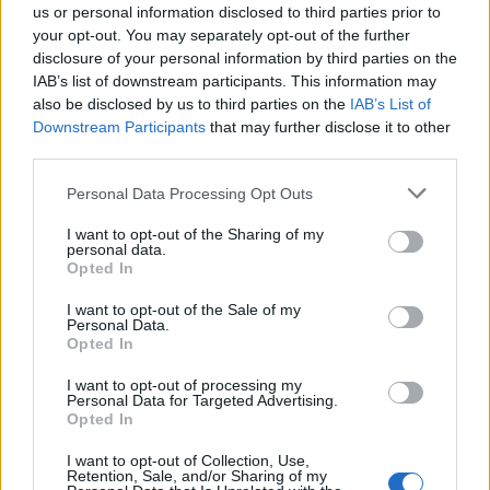
Δυτική Αττική: Η επόμενη ημέρα μετά τις πυρκαγιές
us or personal information disclosed to third parties prior to
– Τα έργα Antinero και η «μάχη» πριν από τις
your opt-out. You may separately opt-out of the further
βροχές
disclosure of your personal information by third parties on the
08/08/2026 - 14:08
ΕΛΛΑΔΑ
IAB’s list of downstream participants. This information may
also be disclosed by us to third parties on the
IAB’s List of
Ειδικό Χωροταξικό για τον Τουρισμό: Οι νέοι
Downstream Participants
that may further disclose it to other
κανόνες για επενδύσεις, νησιά και προορισμούς υπό
third parties.
πίεση
Personal Data Processing Opt Outs
08/08/2026 - 13:21
ΤΟΥΡΙΣΜΟΣ
I want to opt-out of the Sharing of my
Υπουργείο Εργασίας: Ο “χάρτης” των πληρωμών
personal data.
από τον e-ΕΦΚΑ και τη ΔΥΠΑ έως τις 14 Αυγούστου
Opted In
08/08/2026 - 12:58
ΟΙΚΟΝΟΜΙΑ
I want to opt-out of the Sale of my
Personal Data.
Οι Hamilton Reserve Bank και SEE Capital
Opted In
Hamilton Ltd. συνάπτουν συμφωνία υπηρεσιών
μάρκετινγκ
I want to opt-out of processing my
Personal Data for Targeted Advertising.
08/08/2026 - 13:44
ΕΠΙΧΕΙΡΗΣΕΙΣ
Opted In
Χρηματιστήριο Αθηνών: Εβδομαδιαία άνοδος
I want to opt-out of Collection, Use,
1,76%, κέρδη 23,31% από τις αρχές του έτους
Retention, Sale, and/or Sharing of my