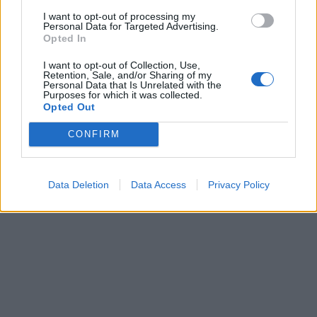
I want to opt-out of processing my
Personal Data for Targeted Advertising.
Opted In
I want to opt-out of Collection, Use,
Retention, Sale, and/or Sharing of my
Personal Data that Is Unrelated with the
Purposes for which it was collected.
Atradius Greece: Αύξηση
Συζήτηση στο ΣτΕ για τη
Opted Out
εσόδων κατά 5,1% το
διαδικασία παραχώρησης
2023
της Αττική οδού
CONFIRM
31/01/2024 - 11:44
31/01/2024 - 09:28
Data Deletion
Data Access
Privacy Policy