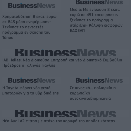
Media: Με ενίσχυση 8 εκατ.
ευρώ σε 451 επιχειρήσεις
Χρηματοδότηση 8 εκατ. ευρώ
ξεκίνησε το πρόγραμμα
σε 843 μέσα ενημέρωσης-
στήριξης- Κάλυψη εισφορών
Ξεκίνησε το πενταετές
ΕΔΟΕΑΠ
πρόγραμμα ενίσχυσης του
Τύπου
IAB Hellas: Νέα Διοικούσα Επιτροπή και νέο Διοικητικό Συμβούλιο -
Πρόεδρος ο Γαληνός Γιαγλής
Η Toyota φέρνει νέα γενιά
Σε κινεζική… πολιορκία η
μπαταριών για τα υβριδικά της
ευρωπαϊκή
αυτοκινητοβιομηχανία
Νέο Audi A2 e-tron με στόχο την κορυφή της αποδοτικότητας