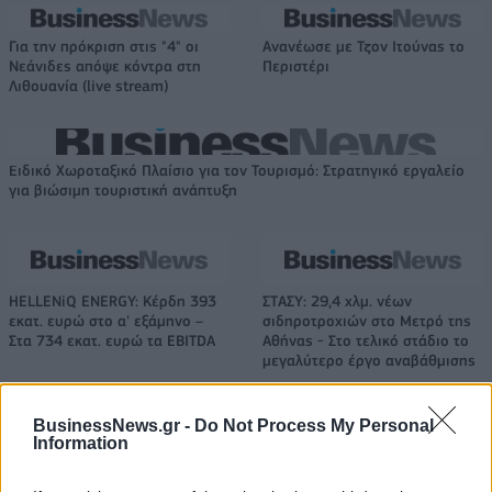
Για την πρόκριση στις "4" οι
Ανανέωσε με Τζον Ιτούνας το
Νεάνιδες απόψε κόντρα στη
Περιστέρι
Λιθουανία (live stream)
Ειδικό Χωροταξικό Πλαίσιο για τον Τουρισμό: Στρατηγικό εργαλείο
για βιώσιμη τουριστική ανάπτυξη
HELLENiQ ENERGY: Κέρδη 393
ΣΤΑΣΥ: 29,4 χλμ. νέων
εκατ. ευρώ στο α' εξάμηνο –
σιδηροτροχιών στο Μετρό της
Στα 734 εκατ. ευρώ τα EBITDA
Αθήνας - Στο τελικό στάδιο το
μεγαλύτερο έργο αναβάθμισης
BusinessNews.gr -
Do Not Process My Personal
Information
Η Chery επενδύει 75 εκατ. δολάρια στην KG Mobility