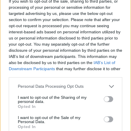
If you wish to opt-out of the sale, sharing to third parties, or
processing of your personal or sensitive information for
Το FIAT 500 Hybrid τώρα από
Ατρόμητος και Novibet
targeted advertising by us, please use the below opt-out
18.990 ευρώ
συνεχίζουν μαζί: Ανανέωση της
section to confirm your selection. Please note that after your
συνεργασίας τους μέχρι το
opt-out request is processed you may continue seeing
2028
interest-based ads based on personal information utilized by
us or personal information disclosed to third parties prior to
your opt-out. You may separately opt-out of the further
18η συνεχόμενη χρονιά για τον ΟΤΕ στη διεθνή σειρά δεικτών
disclosure of your personal information by third parties on the
FTSE4Good
IAB’s list of downstream participants. This information may
also be disclosed by us to third parties on the
IAB’s List of
Downstream Participants
that may further disclose it to other
third parties.
Alpha Bank: Για πρώτη φορά το Αρχαίο Θέατρο Επιδαύρου άνοιξε τις
πύλες του σε όλους
Personal Data Processing Opt Outs
I want to opt-out of the Sharing of my
personal data.
Opted In
ΠΕΡΙΣΣΌΤΕΡΑ ΣΕ ΑΥΤΉ ΤΗΝ ΚΑΤΗΓΟΡΊΑ
I want to opt-out of the Sale of my
Personal Data.
Opted In