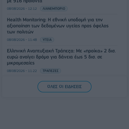
με 916 προϊόντα
08/08/2026 - 12:12
ΛΙΑΝΕΜΠΟΡΙΟ
Health Monitoring: Η εθνική υποδομή για την
αξιοποίηση των δεδομένων υγείας προς όφελος
των πολιτών
08/08/2026 - 11:48
ΥΓΕΙΑ
Ελληνική Αναπτυξιακή Τράπεζα: Με «προίκα» 2 δισ.
ευρώ ανοίγει δρόμο για δάνεια έως 5 δισ. σε
μικρομεσαίες
08/08/2026 - 11:22
ΤΡΑΠΕΖΕΣ
5G παντού, 6G στον ορίζοντα: Πού βρίσκεται η
ΟΛΕΣ ΟΙ ΕΙΔΗΣΕΙΣ
Ελλάδα στη μεγάλη τεχνολογική μετάβαση
08/08/2026 - 10:54
ΤΕΧΝΟΛΟΓΙΑ