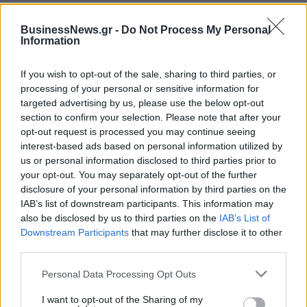
BusinessNews.gr -
Do Not Process My Personal
ΔΗΜΟΦΙΛΗ
Information
If you wish to opt-out of the sale, sharing to third parties, or
Όμιλος ΔΕΗ: Νέα συμφωνία για χαρτοφυλάκιο
processing of your personal or sensitive information for
έργων ΑΠΕ άνω των 2 GW σε Πολωνία και
targeted advertising by us, please use the below opt-out
Ουγγαρία
section to confirm your selection. Please note that after your
08/08/2026 - 10:26
ΕΝΕΡΓΕΙΑ
opt-out request is processed you may continue seeing
interest-based ads based on personal information utilized by
Ελληνική Αναπτυξιακή Τράπεζα: Με «προίκα» 2
us or personal information disclosed to third parties prior to
δισ. ευρώ ανοίγει δρόμο για δάνεια έως 5 δισ. σε
your opt-out. You may separately opt-out of the further
μικρομεσαίες
disclosure of your personal information by third parties on the
08/08/2026 - 11:22
ΤΡΑΠΕΖΕΣ
IAB’s list of downstream participants. This information may
also be disclosed by us to third parties on the
IAB’s List of
5G παντού, 6G στον ορίζοντα: Πού βρίσκεται η
Downstream Participants
that may further disclose it to other
Ελλάδα στη μεγάλη τεχνολογική μετάβαση
third parties.
08/08/2026 - 10:54
ΤΕΧΝΟΛΟΓΙΑ
Personal Data Processing Opt Outs
Χρηματιστήριο Αθηνών: Εβδομαδιαία άνοδος
I want to opt-out of the Sharing of my
1,76%, κέρδη 23,31% από τις αρχές του έτους