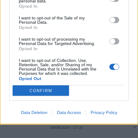
personal data.
Opted In
08/08/2026 - 12:36
ΟΙΚΟΝΟΜΙΑ
I want to opt-out of the Sale of my
Διευρύνεται η πρωτοβουλία για τις τιμές στο ράφι
Personal Data.
με 916 προϊόντα
Opted In
08/08/2026 - 12:12
ΛΙΑΝΕΜΠΟΡΙΟ
I want to opt-out of processing my
Personal Data for Targeted Advertising.
Opted In
I want to opt-out of Collection, Use,
Retention, Sale, and/or Sharing of my
Personal Data that Is Unrelated with the
Purposes for which it was collected.
Opted Out
DIRECTION BUSINESS NETWORK
CONFIRM
allstarbasket.gr
«Ο Πάτρικ Μπέβερλι βρίσκεται σε
Data Deletion
Data Access
Privacy Policy
διαπραγματεύσεις με την
Μπουλαζάκ»
08/08/2026 - 17:16