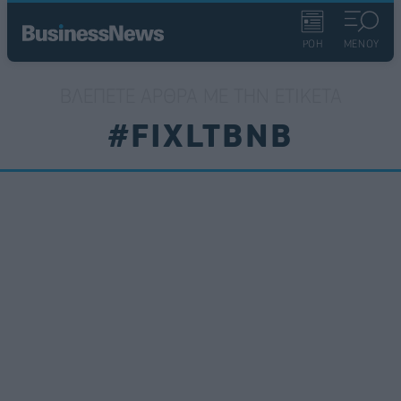
ΡΟΗ
ΜΕΝΟΥ
ΒΛΈΠΕΤΕ ΆΡΘΡΑ ΜΕ ΤΗΝ ΕΤΙΚΈΤΑ
#FIXLTBNB