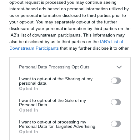
opt-out request is processed you may continue seeing
07/08/2026 - 13:47
ΚΟΣΜΟΣ
interest-based ads based on personal information utilized by
ΟΛΕΣ ΟΙ ΕΙΔΗΣΕΙΣ
us or personal information disclosed to third parties prior to
your opt-out. You may separately opt-out of the further
disclosure of your personal information by third parties on the
IAB’s list of downstream participants. This information may
also be disclosed by us to third parties on the
IAB’s List of
Downstream Participants
that may further disclose it to other
third parties.
Personal Data Processing Opt Outs
ΔΗΜΟΦΙΛΗ
I want to opt-out of the Sharing of my
personal data.
Opted In
Ατρόμητος και Novibet συνεχίζουν μαζί:
I want to opt-out of the Sale of my
Ανανέωση της συνεργασίας τους μέχρι το 2028
Personal Data.
Opted In
07/08/2026 - 11:50
ΑΘΛΗΤΙΣΜΟΣ
I want to opt-out of processing my
Χρηματιστήριο: Στις 2.618,95 μονάδες ο Γενικός
Personal Data for Targeted Advertising.
Δείκτης Τιμών, με άνοδο 0,40%
Opted In
07/08/2026 - 13:07
ΟΙΚΟΝΟΜΙΑ