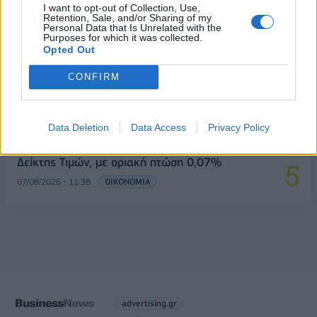
I want to opt-out of Collection, Use,
Retention, Sale, and/or Sharing of my
Έρευνα ΕΟΤ: Η Ελλάδα στις κορυφαίες επιλογές
Personal Data that Is Unrelated with the
Purposes for which it was collected.
των Ευρωπαίων ταξιδιωτών
Opted Out
07/08/2026 - 10:56
ΤΟΥΡΙΣΜΟΣ
CONFIRM
Χρηματιστήριο: Στις 2.623,19 μονάδες ο Γενικός
Δείκτης Τιμών, με άνοδο 0,57%
07/08/2026 - 15:21
ΟΙΚΟΝΟΜΙΑ
Data Deletion
Data Access
Privacy Policy
Χρηματιστήριο: Στις 2.606,72 μονάδες ο Γενικός
Δείκτης Τιμών, με οριακή πτώση 0,07%
07/08/2026 - 11:38
ΟΙΚΟΝΟΜΙΑ
advertising.gr