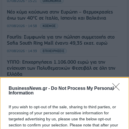
07/08/2026 - 15:21
ΟΙΚΟΝΟΜΙΑ
Νέο κύμα καύσωνα στην Ευρώπη – Θερμοκρασίες
άνω των 40°C σε Ιταλία, Ισπανία και Βαλκάνια
07/08/2026 - 14:58
ΚΟΣΜΟΣ
Fourlis: Συμφωνία για την πώληση συμμετοχής στο
Sofia South Ring Mall έναντι 49,35 εκατ. ευρώ
07/08/2026 - 14:39
ΕΠΙΧΕΙΡΗΣΕΙΣ
ΥΠΠΟ: Επιχορηγήσεις 1.106.000 ευρώ για την
ενίσχυση των Πολυθεματικών Φεστιβάλ σε όλη την
Ελλάδα
07/08/2026 - 14:34
ΟΙΚΟΝΟΜΙΑ
BusinessNews.gr -
Do Not Process My Personal
Άρειος Πάγος- Ε. Μπακέλας: Δεν ανασύρεται από το
Information
αρχείο η υπόθεση των υποκλοπών
If you wish to opt-out of the sale, sharing to third parties, or
07/08/2026 - 14:11
ΕΛΛΑΔΑ
processing of your personal or sensitive information for
Σαουδική Αραβία, Τουρκία και Πακιστάν
targeted advertising by us, please use the below opt-out
υπογράφουν κοινή αμυντική συμφωνία
section to confirm your selection. Please note that after your