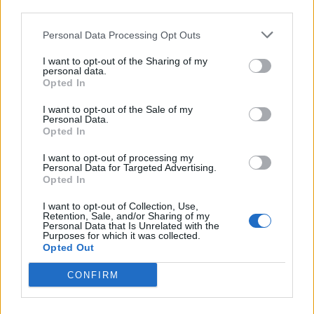
third parties.
ΗΠΑ: Επιβράδυνση των προσλήψεων στον ιδιωτικό
τομέα τον Ιούλιο - Δημιουργήθηκαν μόνο 44.000
Personal Data Processing Opt Outs
θέσεις εργασίας
I want to opt-out of the Sharing of my
05/08/2026 - 17:16
ΚΟΣΜΟΣ
personal data.
Opted In
Τ. Θεοδωρικάκος: Στηρίζουμε με πράξεις την
έρευνα και την καινοτομία
I want to opt-out of the Sale of my
Personal Data.
05/08/2026 - 16:51
ΠΟΛΙΤΙΚΗ
Opted In
Ν. Χαρδαλιάς: Μηδενική ανοχή και σε νομικό
I want to opt-out of processing my
επίπεδο για τους υπαίτιους της πυρκαγιάς στη
Personal Data for Targeted Advertising.
Opted In
Δυτική Αττική
05/08/2026 - 16:26
ΕΛΛΑΔΑ
I want to opt-out of Collection, Use,
Retention, Sale, and/or Sharing of my
Personal Data that Is Unrelated with the
ΕΕ: Διοχετεύει 1,4 δισ. ευρώ στην Ουκρανία από
Purposes for which it was collected.
παγωμένα ρωσικά κεφάλαια
Opted Out
05/08/2026 - 16:03
ΚΟΣΜΟΣ
CONFIRM
Χρηματιστήριο: Στις 2.623,62 μονάδες ο Γενικός
Δείκτης Τιμών, με πτώση 0,19%