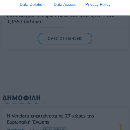
Data Deletion
Data Access
Privacy Policy
05/08/2026 - 15:36
ΟΙΚΟΝΟΜΙΑ
Συνάλλαγμα: Το ευρώ ενισχύεται κατά 0,20%, στα
1,1557 δολάρια
05/08/2026 - 15:28
ΟΙΚΟΝΟΜΙΑ
ΟΛΕΣ ΟΙ ΕΙΔΗΣΕΙΣ
ΔΗΜΟΦΙΛΗ
Η Vendora επεκτείνεται σε 27 χώρες της
Ευρωπαϊκή 'Ενωσης
05/08/2026 - 10:52
ΕΠΙΧΕΙΡΗΣΕΙΣ