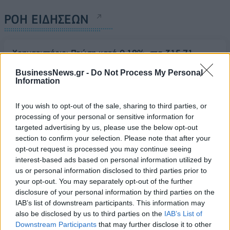
ΡΟΗ ΕΙΔΗΣΕΩΝ
Χρηματιστήριο: Πτώση κατά 0,18%, στα 315,71
εκατ. ευρώ ο τζίρος
BusinessNews.gr -
Do Not Process My Personal
05/08/2026 - 18:27
ΟΙΚΟΝΟΜΙΑ
Information
Είσοδος της γαλλικής Meridiam στην ηλεκτρική
If you wish to opt-out of the sale, sharing to third parties, or
διασύνδεση Ελλάδας – Κύπρου
processing of your personal or sensitive information for
05/08/2026 - 18:06
ΕΠΙΧΕΙΡΗΣΕΙΣ
targeted advertising by us, please use the below opt-out
section to confirm your selection. Please note that after your
ΔΕΗ: Ισχυρή ανάπτυξη στο α΄ εξάμηνο 2026 με
opt-out request is processed you may continue seeing
προσαρμοσμένο EBITDA στα 1,2 δισ. ευρώ
interest-based ads based on personal information utilized by
05/08/2026 - 17:51
ΕΝΕΡΓΕΙΑ
us or personal information disclosed to third parties prior to
your opt-out. You may separately opt-out of the further
Όμιλος AKTOR: Εξαγοράζει το 75% των ΗΛΕΚΤΩΡ
disclosure of your personal information by third parties on the
και THALIS – Στρατηγική συνεργασία με τη Motor
IAB’s list of downstream participants. This information may
Oil
also be disclosed by us to third parties on the
IAB’s List of
05/08/2026 - 17:39
ΕΠΙΧΕΙΡΗΣΕΙΣ
Downstream Participants
that may further disclose it to other