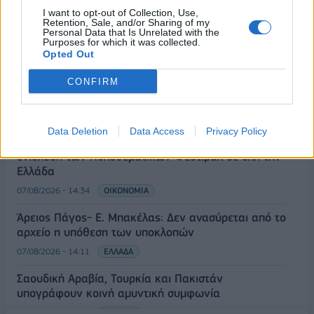
I want to opt-out of Collection, Use,
Νέο κύμα καύσωνα στην Ευρώπη – Θερμοκρασίες
Retention, Sale, and/or Sharing of my
Personal Data that Is Unrelated with the
άνω των 40°C σε Ιταλία, Ισπανία και Βαλκάνια
Purposes for which it was collected.
Opted Out
07/08/2026 - 14:58
ΚΟΣΜΟΣ
Fourlis: Συμφωνία για την πώληση συμμετοχής στο
CONFIRM
Sofia South Ring Mall έναντι 49,35 εκατ. ευρώ
07/08/2026 - 14:39
ΕΠΙΧΕΙΡΗΣΕΙΣ
Data Deletion
Data Access
Privacy Policy
ΥΠΠΟ: Επιχορηγήσεις 1.106.000 ευρώ για την
ενίσχυση των Πολυθεματικών Φεστιβάλ σε όλη την
Ελλάδα
07/08/2026 - 14:34
ΟΙΚΟΝΟΜΙΑ
Άρειος Πάγος- Ε. Μπακέλας: Δεν ανασύρεται από το
αρχείο η υπόθεση των υποκλοπών
07/08/2026 - 14:11
ΕΛΛΑΔΑ
Σαουδική Αραβία, Τουρκία και Πακιστάν
υπογράφουν κοινή αμυντική συμφωνία
07/08/2026 - 13:47
ΚΟΣΜΟΣ