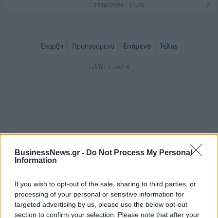
27/02/2024 - 11:45
Έναρξη
Προηγούμενο
Επόμενο
Τέλος
Σελίδα 1 από 4
BusinessNews.gr -
Do Not Process My Personal
Information
ΡΟΗ ΕΙΔΗΣΕΩΝ
If you wish to opt-out of the sale, sharing to third parties, or
processing of your personal or sensitive information for
targeted advertising by us, please use the below opt-out
section to confirm your selection. Please note that after your
ΥΠΑΑΤ: Επιπλέον 12,5 εκατ. ευρώ στις Περιφέρειες