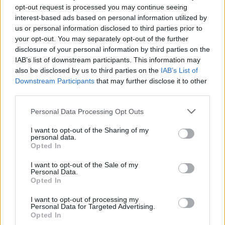
opt-out request is processed you may continue seeing
για την ενίσχυση της βιοασφάλειας
interest-based ads based on personal information utilized by
07/08/2026 - 17:02
ΟΙΚΟΝΟΜΙΑ
us or personal information disclosed to third parties prior to
your opt-out. You may separately opt-out of the further
Deloitte Ελλάδος: Χρηματοοικονομικός σύμβουλος
disclosure of your personal information by third parties on the
της ΔΕΗ για την είσοδο στην πολωνική αγορά
IAB’s list of downstream participants. This information may
ενέργειας
also be disclosed by us to third parties on the
IAB’s List of
07/08/2026 - 16:38
ΕΠΙΧΕΙΡΗΣΕΙΣ
Downstream Participants
that may further disclose it to other
third parties.
Στρατηγική επένδυση του EFA GROUP στη Fractal
για την ανάπτυξη προηγμένων αμυντικών
Personal Data Processing Opt Outs
τεχνολογιών
I want to opt-out of the Sharing of my
07/08/2026 - 16:11
ΕΠΙΧΕΙΡΗΣΕΙΣ
personal data.
Opted In
Συνάλλαγμα: Το ευρώ ενισχύεται 0,08%, στα
1,1534 δολάρια
I want to opt-out of the Sale of my
Personal Data.
07/08/2026 - 15:45
ΟΙΚΟΝΟΜΙΑ
Opted In
Χρηματιστήριο: Στις 2.623,19 μονάδες ο Γενικός
I want to opt-out of processing my
Δείκτης Τιμών, με άνοδο 0,57%
Personal Data for Targeted Advertising.
Opted In
07/08/2026 - 15:21
ΟΙΚΟΝΟΜΙΑ