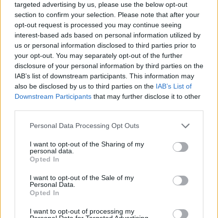
targeted advertising by us, please use the below opt-out
18η συνεχόμενη χρονιά για τον ΟΤΕ στη διεθνή
section to confirm your selection. Please note that after your
σειρά δεικτών FTSE4Good
opt-out request is processed you may continue seeing
interest-based ads based on personal information utilized by
06/08/2026 - 14:40
ESG
us or personal information disclosed to third parties prior to
Χρηματοδότηση 8 εκατ. ευρώ σε 843 μέσα
your opt-out. You may separately opt-out of the further
ενημέρωσης- Ξεκίνησε το πενταετές πρόγραμμα
disclosure of your personal information by third parties on the
ενίσχυσης του Τύπου
IAB’s list of downstream participants. This information may
also be disclosed by us to third parties on the
IAB’s List of
06/08/2026 - 13:05
ΕΠΙΧΕΙΡΗΣΕΙΣ
Downstream Participants
that may further disclose it to other
third parties.
Χρηματιστήριο: Πτώση κατά 0,59%, στα 320,42
εκατ. ευρώ ο τζίρος
Personal Data Processing Opt Outs
06/08/2026 - 18:10
ΟΙΚΟΝΟΜΙΑ
I want to opt-out of the Sharing of my
JUMBO: Αύξηση πωλήσεων 5% το επτάμηνο του
personal data.
Opted In
2026
06/08/2026 - 12:43
ΕΠΙΧΕΙΡΗΣΕΙΣ
I want to opt-out of the Sale of my
Personal Data.
Opted In
I want to opt-out of processing my
Personal Data for Targeted Advertising.