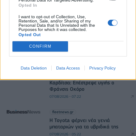
Opted In
I want to opt-out of Collection, Use,
Retention, Sale, and/or Sharing of my
DIRECTION BUSINESS NETWORK
Personal Data that Is Unrelated with the
Purposes for which it was collected.
Opted Out
allstarbasket.gr
Transfer market: Οι κινήσεις των 14
CONFIRM
ομάδων της GBL
07/08/2026 - 07:33
Data Deletion
Data Access
Privacy Policy
allstarbasket.gr
Καρδίτσα: Επέστρεψε υγιής ο
Φράνσις Οκόρο
07/08/2026 - 07:22
fleetnews.gr
Η Toyota φέρνει νέα γενιά
μπαταριών για τα υβριδικά της
07/08/2026 - 05:22