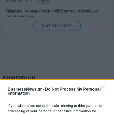
07/08/2026 - 09:11
ΚΟΣΜΟΣ
Πειραιάς: Κορυφώνεται η έξοδος των αδειούχων
του Αυγούστου
07/08/2026 - 08:54
ΕΛΛΑΔΑ
ΟΛΕΣ ΟΙ ΕΙΔΗΣΕΙΣ
ΔΗΜΟΦΙΛΗ
BusinessNews.gr -
Do Not Process My Personal
Information
Β.Σ. Καρούλιας: Τζίρος 98,7 εκατ. ευρώ και
αύξηση κερδών 57% - Τα νέα στοιχήματα σε low
& non alcohol
If you wish to opt-out of the sale, sharing to third parties, or
processing of your personal or sensitive information for
06/08/2026 - 11:48
ΕΠΙΧΕΙΡΗΣΕΙΣ