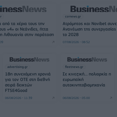
gr
csrnews.gr
 από τα χέρια τους την
Ατρόμητος και Novibet συνε
ους «4» οι Νεάνιδες, ήττα
Ανανέωση της συνεργασίας 
η Λιθουανία στην παράταση
το 2028
:09
07/08/2026 - 08:52
advertising.gr
fleetnews.gr
18η συνεχόμενη χρονιά
Σε κινεζική… πολιορκία η
για τον ΟΤΕ στη διεθνή
ευρωπαϊκή
σειρά δεικτών
αυτοκινητοβιομηχανία
FTSE4Good
06/08/2026 - 11:39
06/08/2026 - 05:00