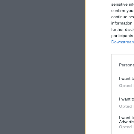
sensitive in
confirm you
continue se
information 
further disc
participants
Downstream 
Persona
I want t
Opted 
I want t
Opted 
I want 
Advertis
Opted 