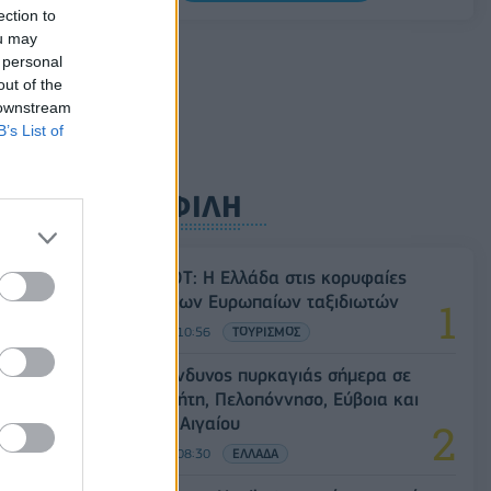
Σαουδική Αραβία, Τουρκία και Πακιστάν
ection to
υπογράφουν κοινή αμυντική συμφωνία
ou may
 personal
07/08/2026 - 13:47
ΚΟΣΜΟΣ
out of the
 downstream
B’s List of
ΔΗΜΟΦΙΛΗ
Έρευνα ΕΟΤ: Η Ελλάδα στις κορυφαίες
επιλογές των Ευρωπαίων ταξιδιωτών
07/08/2026 - 10:56
ΤΟΥΡΙΣΜΟΣ
Υψηλός κίνδυνος πυρκαγιάς σήμερα σε
Αττική, Κρήτη, Πελοπόννησο, Εύβοια και
νησιά του Αιγαίου
07/08/2026 - 08:30
ΕΛΛΑΔΑ