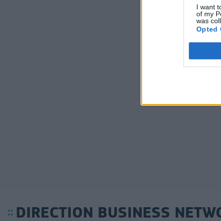
I want t
of my P
was col
Opted 
DIRECTION BUSINESS NETW