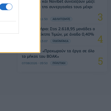
Ατρόμητος και Novibet συνεχίζουν μαζί:
Ανανέωση της συνεργασίας τους μέχρι
το 2028
07/08/2026 - 11:50
ΑΘΛΗΤΙΣΜΟΣ
Χρηματιστήριο: Στις 2.618,95 μονάδες ο
Γενικός Δείκτης Τιμών, με άνοδο 0,40%
07/08/2026 - 13:07
ΟΙΚΟΝΟΜΙΑ
Χρ. Δήμας: «Προχωρούν τα έργα σε όλο
το μήκος του ΒΟΑΚ»
07/08/2026 - 09:50
ΠΟΛΙΤΙΚΗ