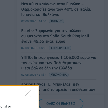
Νέο κύμα καύσωνα στην Ευρώπη –
Θερμοκρασίες άνω των 40°C σε Ιταλία,
Ισπανία και Βαλκάνια
07/08/2026 - 14:58
ΚΟΣΜΟΣ
Fourlis: Συμφωνία για την πώληση
συμμετοχής στο Sofia South Ring Mall
έναντι 49,35 εκατ. ευρώ
07/08/2026 - 14:39
ΕΠΙΧΕΙΡΗΣΕΙΣ
ΥΠΠΟ: Επιχορηγήσεις 1.106.000 ευρώ για
την ενίσχυση των Πολυθεματικών
Φεστιβάλ σε όλη την Ελλάδα
07/08/2026 - 14:34
ΟΙΚΟΝΟΜΙΑ
Άρειος Πάγος- Ε. Μπακέλας: Δεν
ανασύρεται από το αρχείο η υπόθεση των
υποκλοπών
07/08/2026 - 14:11
ΕΛΛΑΔΑ
ΟΛΕΣ ΟΙ ΕΙΔΗΣΕΙΣ
sonal or