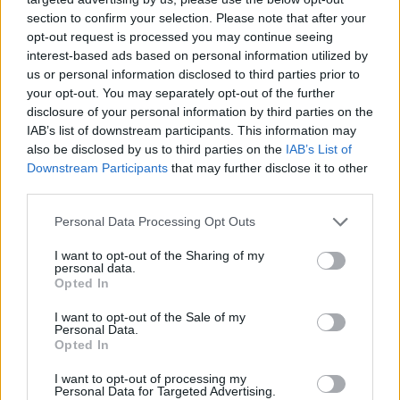
56.000 επιβάτες αναχωρούν σήμερα από τα
section to confirm your selection. Please note that after your
λιμάνια της Αττικής
opt-out request is processed you may continue seeing
08/08/2026 - 14:30
ΕΛΛΑΔΑ
interest-based ads based on personal information utilized by
ΟΛΕΣ ΟΙ ΕΙΔΗΣΕΙΣ
us or personal information disclosed to third parties prior to
Δυτική Αττική: Η επόμενη ημέρα μετά τις πυρκαγιές
your opt-out. You may separately opt-out of the further
– Τα έργα Antinero και η «μάχη» πριν από τις
disclosure of your personal information by third parties on the
βροχές
IAB’s list of downstream participants. This information may
08/08/2026 - 14:08
ΕΛΛΑΔΑ
also be disclosed by us to third parties on the
IAB’s List of
Downstream Participants
that may further disclose it to other
third parties.
Personal Data Processing Opt Outs
ΔΗΜΟΦΙΛΗ
I want to opt-out of the Sharing of my
personal data.
Opted In
Χρηματιστήριο Αθηνών: Εβδομαδιαία άνοδος
1,76%, κέρδη 23,31% από τις αρχές του έτους
I want to opt-out of the Sale of my
Personal Data.
08/08/2026 - 12:36
ΟΙΚΟΝΟΜΙΑ
Opted In
Ειδικό Χωροταξικό για τον Τουρισμό: Οι νέοι
I want to opt-out of processing my
Personal Data for Targeted Advertising.
κανόνες για επενδύσεις, νησιά και προορισμούς