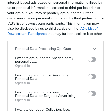
interest-based ads based on personal information utilized by
Χρηματιστήριο: Πτώση κατά 0,18%, στα 315,71
us or personal information disclosed to third parties prior to
εκατ. ευρώ ο τζίρος
your opt-out. You may separately opt-out of the further
05/08/2026 - 18:27
ΟΙΚΟΝΟΜΙΑ
disclosure of your personal information by third parties on the
IAB’s list of downstream participants. This information may
Είσοδος της γαλλικής Meridiam στην ηλεκτρική
also be disclosed by us to third parties on the
IAB’s List of
διασύνδεση Ελλάδας – Κύπρου
Downstream Participants
that may further disclose it to other
05/08/2026 - 18:06
ΕΠΙΧΕΙΡΗΣΕΙΣ
third parties.
ΔΕΗ: Ισχυρή ανάπτυξη στο α΄ εξάμηνο 2026 με
Personal Data Processing Opt Outs
προσαρμοσμένο EBITDA στα 1,2 δισ. ευρώ
I want to opt-out of the Sharing of my
05/08/2026 - 17:51
ΕΝΕΡΓΕΙΑ
personal data.
Opted In
Όμιλος AKTOR: Εξαγοράζει το 75% των ΗΛΕΚΤΩΡ
και THALIS – Στρατηγική συνεργασία με τη Motor
I want to opt-out of the Sale of my
Personal Data.
Oil
Opted In
05/08/2026 - 17:39
ΕΠΙΧΕΙΡΗΣΕΙΣ
I want to opt-out of processing my
ΗΠΑ: Επιβράδυνση των προσλήψεων στον ιδιωτικό
Personal Data for Targeted Advertising.
Opted In
τομέα τον Ιούλιο - Δημιουργήθηκαν μόνο 44.000
θέσεις εργασίας
I want to opt-out of Collection, Use,