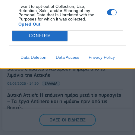
το μεταναστευτικό με αμοιβαίους συνοριακούς
I want to opt-out of Collection, Use,
ελέγχους
Retention, Sale, and/or Sharing of my
Personal Data that Is Unrelated with the
09/08/2026 - 10:29
ΚΟΣΜΟΣ
Purposes for which it was collected.
Opted Out
Αλ. Τσίπρας: Στις 2 Σεπτεμβρίου η παρουσίαση του
οικονομικού προγράμματος της ΕΛ.Α.Σ. στη
CONFIRM
Θεσσαλονίκη
09/08/2026 - 10:03
ΠΟΛΙΤΙΚΗ
Data Deletion
Data Access
Privacy Policy
Κορυφώνεται η έξοδος του Αυγούστου – Πάνω από
56.000 επιβάτες αναχωρούν σήμερα από τα
λιμάνια της Αττικής
08/08/2026 - 14:30
ΕΛΛΑΔΑ
Δυτική Αττική: Η επόμενη ημέρα μετά τις πυρκαγιές
– Τα έργα Antinero και η «μάχη» πριν από τις
βροχές
08/08/2026 - 14:08
ΕΛΛΑΔΑ
ΟΛΕΣ ΟΙ ΕΙΔΗΣΕΙΣ
Ειδικό Χωροταξικό για τον Τουρισμό: Οι νέοι
κανόνες για επενδύσεις, νησιά και προορισμούς υπό