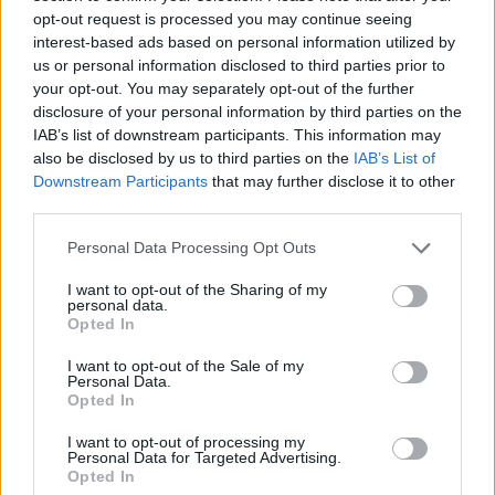
opt-out request is processed you may continue seeing
Δεύτερη πηγή εισοδήματος για τους επαγγελματίες
interest-based ads based on personal information utilized by
ψαράδες ο αλιευτικός τουρισμός
us or personal information disclosed to third parties prior to
09/08/2026 - 12:08
ΤΟΥΡΙΣΜΟΣ
your opt-out. You may separately opt-out of the further
disclosure of your personal information by third parties on the
Τ. Θεοδωρικάκος: Η ενίσχυση της βιομηχανίας
IAB’s list of downstream participants. This information may
διασφαλίζει την ανάπτυξη, την ασφάλεια και
also be disclosed by us to third parties on the
IAB’s List of
καλύτερους μισθούς
Downstream Participants
that may further disclose it to other
third parties.
09/08/2026 - 11:43
ΠΟΛΙΤΙΚΗ
Υπ. Μεταφορών: Οριστική λύση στο ζήτημα των
Personal Data Processing Opt Outs
πινακίδων κυκλοφορίας - Τέλος στις χρονοβόρες
I want to opt-out of the Sharing of my
διαδικασίες
personal data.
Opted In
09/08/2026 - 11:18
ΕΛΛΑΔΑ
Στα 15 δισ. ευρώ ο στόχος για νέα δάνεια το 2026
I want to opt-out of the Sale of my
Personal Data.
- Η «ακτινογραφία» της κερδοφορίας των
Opted In
τραπεζών το α΄ εξάμηνο
I want to opt-out of processing my
09/08/2026 - 10:52
ΤΡΑΠΕΖΕΣ
Personal Data for Targeted Advertising.
Opted In
Ισπανία – Ιταλία: Κλιμακώνεται η αντιπαράθεση για