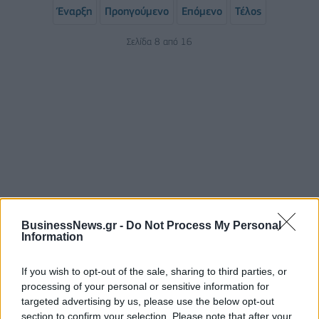
Έναρξη
Προηγούμενο
Επόμενο
Τέλος
Σελίδα 8 από 16
ΡΟΗ ΕΙΔΗΣΕΩΝ
BusinessNews.gr -
Do Not Process My Personal
Information
Από τη Δυτική Αττική στη Νότια Γαλλία : Οι εμπειρίες
If you wish to opt-out of the sale, sharing to third parties, or
Ελλήνων και Γάλλων πυροσβεστών από τα πύρινα
processing of your personal or sensitive information for
μέτωπα
targeted advertising by us, please use the below opt-out
09/08/2026 - 12:08
ΚΟΣΜΟΣ
section to confirm your selection. Please note that after your