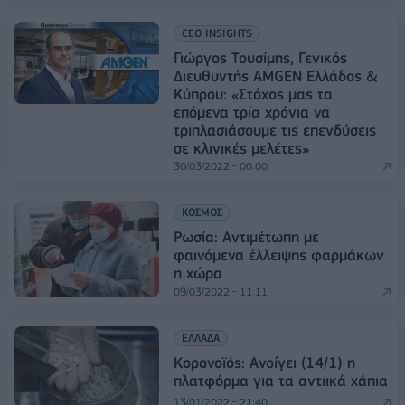
CEO INSIGHTS
Γιώργος Τουσίμης, Γενικός
Διευθυντής AMGEN Ελλάδος &
Κύπρου: «Στόχος μας τα
επόμενα τρία χρόνια να
τριπλασιάσουμε τις επενδύσεις
σε κλινικές μελέτες»
30/03/2022 - 00:00
ΚΟΣΜΟΣ
Ρωσία: Αντιμέτωπη με
φαινόμενα έλλειψης φαρμάκων
η χώρα
09/03/2022 - 11:11
ΕΛΛΑΔΑ
Κορονοϊός: Ανοίγει (14/1) η
πλατφόρμα για τα αντιικά χάπια
13/01/2022 - 21:40