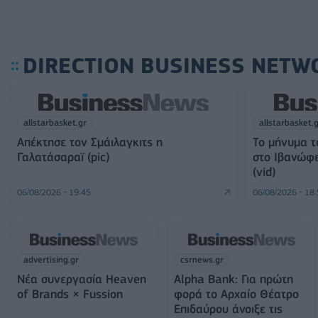
DIRECTION BUSINESS NETW
allstarbasket.gr
allstarbasket.
Απέκτησε τον Σμάιλαγκιτς η
Το μήνυμα τ
Γαλατάσαραϊ (pic)
στο Ιβανώφει
(vid)
06/08/2026 - 19:45
06/08/2026 - 18
advertising.gr
csrnews.gr
Νέα συνεργασία Heaven
Alpha Bank: Για πρώτη
of Brands × Fussion
φορά το Αρχαίο Θέατρο
Επιδαύρου άνοιξε τις