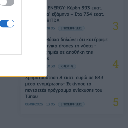
HELLENiQ ENERGY: Κέρδη 393 εκατ.
ευρώ στο α' εξάμηνο – Στα 734 εκατ.
ευρώ τα EBITDA
06/08/2026 - 08:05
ΕΠΙΧΕΙΡΗΣΕΙΣ
Ρωσία: Η Μόσχα δηλώνει ότι κατέρριψε
605 ουκρανικά drones τη νύχτα -
Ελαφρές ζημιές σε αποθήκη της
Wildberries
06/08/2026 - 10:30
ΚΟΣΜΟΣ
Χρηματοδότηση 8 εκατ. ευρώ σε 843
μέσα ενημέρωσης- Ξεκίνησε το
πενταετές πρόγραμμα ενίσχυσης του
Τύπου
06/08/2026 - 13:05
ΕΠΙΧΕΙΡΗΣΕΙΣ