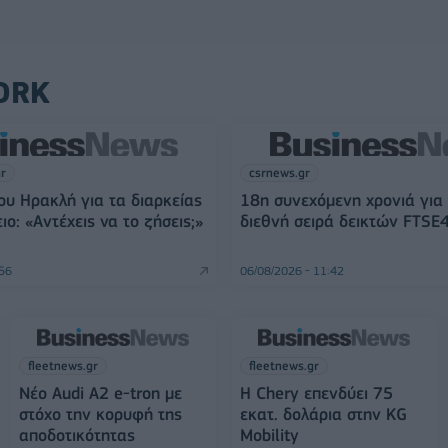
ORK
gr
csrnews.gr
ου Ηρακλή για τα διαρκείας
18η συνεχόμενη χρονιά για
ο: «Αντέχεις να το ζήσεις;»
διεθνή σειρά δεικτών FTSE
:56
06/08/2026 - 11:42
fleetnews.gr
fleetnews.gr
Νέο Audi A2 e-tron με
Η Chery επενδύει 75
στόχο την κορυφή της
εκατ. δολάρια στην KG
αποδοτικότητας
Mobility