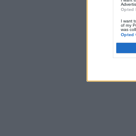
Advertis
Opted 
I want t
of my P
was col
Opted 