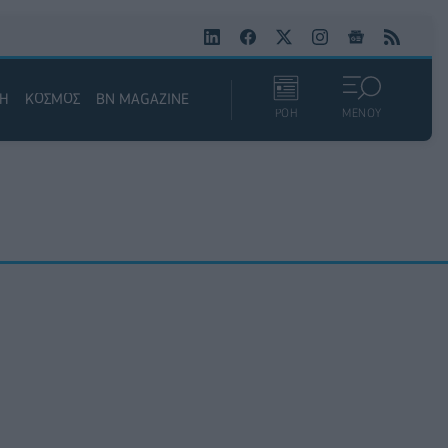
ΚΗ
ΚΟΣΜΟΣ
BN MAGAZINE
ΡΟΗ
ΜΕΝΟΥ