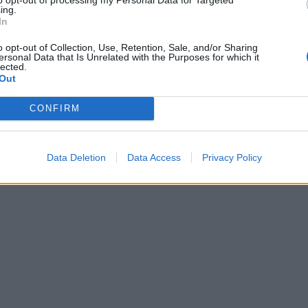
ing.
In
o opt-out of Collection, Use, Retention, Sale, and/or Sharing
ersonal Data that Is Unrelated with the Purposes for which it
lected.
Out
CONFIRM
Data Deletion
Data Access
Privacy Policy