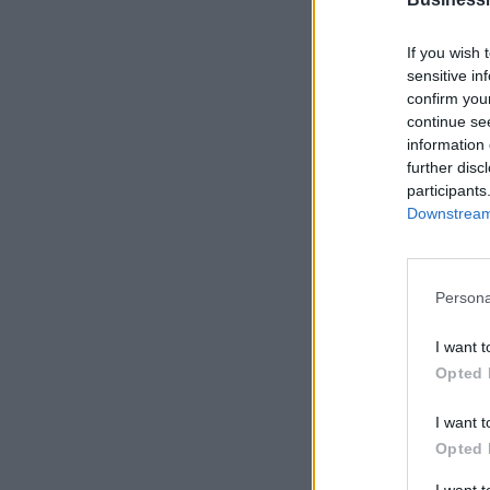
If you wish 
sensitive in
confirm you
continue se
information 
further disc
participants
Downstream 
Persona
I want t
Opted 
I want t
Opted 
I want 