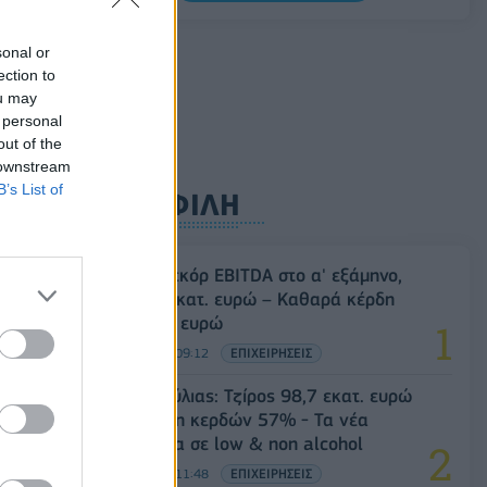
0,11%, στα 1,1541 δολάρια
06/08/2026 - 14:59
ΟΙΚΟΝΟΜΙΑ
sonal or
ection to
ou may
 personal
out of the
 downstream
B’s List of
ΔΗΜΟΦΙΛΗ
Metlen: Ρεκόρ EBITDA στο α' εξάμηνο,
στα 550 εκατ. ευρώ – Καθαρά κέρδη
313 εκατ. ευρώ
06/08/2026 - 09:12
ΕΠΙΧΕΙΡΗΣΕΙΣ
Β.Σ. Καρούλιας: Τζίρος 98,7 εκατ. ευρώ
και αύξηση κερδών 57% - Τα νέα
στοιχήματα σε low & non alcohol
06/08/2026 - 11:48
ΕΠΙΧΕΙΡΗΣΕΙΣ