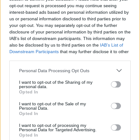
opt-out request is processed you may continue seeing
08/08/2026 - 12:36
ΟΙΚΟΝΟΜΙΑ
interest-based ads based on personal information utilized by
Διευρύνεται η πρωτοβουλία για τις τιμές στο ράφι
us or personal information disclosed to third parties prior to
με 916 προϊόντα
your opt-out. You may separately opt-out of the further
disclosure of your personal information by third parties on the
08/08/2026 - 12:12
ΛΙΑΝΕΜΠΟΡΙΟ
IAB’s list of downstream participants. This information may
also be disclosed by us to third parties on the
IAB’s List of
Health Monitoring: Η εθνική υποδομή για την
Downstream Participants
that may further disclose it to other
αξιοποίηση των δεδομένων υγείας προς όφελος
third parties.
των πολιτών
08/08/2026 - 11:48
ΥΓΕΙΑ
Personal Data Processing Opt Outs
Ελληνική Αναπτυξιακή Τράπεζα: Με «προίκα» 2 δισ.
I want to opt-out of the Sharing of my
ευρώ ανοίγει δρόμο για δάνεια έως 5 δισ. σε
personal data.
Opted In
μικρομεσαίες
08/08/2026 - 11:22
ΤΡΑΠΕΖΕΣ
I want to opt-out of the Sale of my
Personal Data.
5G παντού, 6G στον ορίζοντα: Πού βρίσκεται η
Opted In
ΟΛΕΣ ΟΙ ΕΙΔΗΣΕΙΣ
Ελλάδα στη μεγάλη τεχνολογική μετάβαση
I want to opt-out of processing my
08/08/2026 - 10:54
ΤΕΧΝΟΛΟΓΙΑ
Personal Data for Targeted Advertising.
Opted In