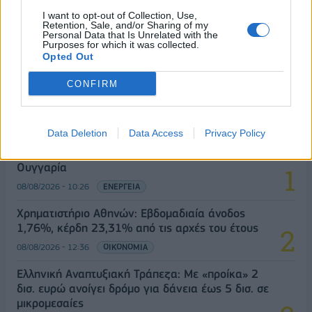
I want to opt-out of Collection, Use,
Retention, Sale, and/or Sharing of my
Personal Data that Is Unrelated with the
Purposes for which it was collected.
Opted Out
CONFIRM
ΔΗΜΟΦΙΛΗ
Data Deletion
Data Access
Privacy Policy
Όμιλος ΔΕΗ: Νέα συμφωνία για χαρτοφυλάκιο
έργων ΑΠΕ άνω των 2 GW σε Πολωνία και
Ουγγαρία
08/08/2026 - 10:26
ΕΝΕΡΓΕΙΑ
Χρηματιστήριο Αθηνών: Εβδομαδιαία άνοδος
1,76%, κέρδη 23,31% από τις αρχές του έτους
08/08/2026 - 12:36
ΟΙΚΟΝΟΜΙΑ
Ελληνική Αναπτυξιακή Τράπεζα: Με «προίκα» 2
δισ. ευρώ ανοίγει δρόμο για δάνεια έως 5 δισ. σε
μικρομεσαίες