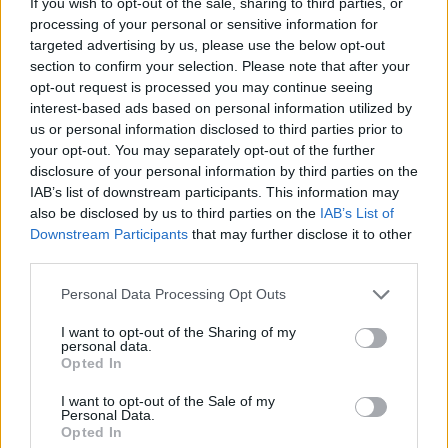
If you wish to opt-out of the sale, sharing to third parties, or
Ελληνική Αναπτυξιακή Τράπεζα: Με «προίκα» 2
processing of your personal or sensitive information for
δισ. ευρώ ανοίγει δρόμο για δάνεια έως 5 δισ. σε
targeted advertising by us, please use the below opt-out
μικρομεσαίες
section to confirm your selection. Please note that after your
08/08/2026 - 11:22
ΤΡΑΠΕΖΕΣ
opt-out request is processed you may continue seeing
interest-based ads based on personal information utilized by
Χρηματιστήριο Αθηνών: Εβδομαδιαία άνοδος
us or personal information disclosed to third parties prior to
1,76%, κέρδη 23,31% από τις αρχές του έτους
your opt-out. You may separately opt-out of the further
disclosure of your personal information by third parties on the
08/08/2026 - 12:36
ΟΙΚΟΝΟΜΙΑ
IAB’s list of downstream participants. This information may
Διευρύνεται η πρωτοβουλία για τις τιμές στο ράφι
also be disclosed by us to third parties on the
IAB’s List of
με 916 προϊόντα
Downstream Participants
that may further disclose it to other
third parties.
08/08/2026 - 12:12
ΛΙΑΝΕΜΠΟΡΙΟ
Personal Data Processing Opt Outs
5G παντού, 6G στον ορίζοντα: Πού βρίσκεται η
Ελλάδα στη μεγάλη τεχνολογική μετάβαση
I want to opt-out of the Sharing of my
personal data.
08/08/2026 - 10:54
ΤΕΧΝΟΛΟΓΙΑ
Opted In
I want to opt-out of the Sale of my
Personal Data.
Opted In