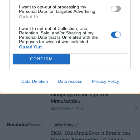
I want to opt-out of processing my
Personal Data for Targeted Advertising.
Opted In
DIRECTION BUSINESS NETWORK
I want to opt-out of Collection, Use,
Retention, Sale, and/or Sharing of my
allstarbasket.gr
Personal Data that Is Unrelated with the
Purposes for which it was collected.
Εθνική Κορασίδων: Νίκησε με 74-65
Opted Out
τη Δανία και παίζει ημιτελικό με τη
Νορβηγία
CONFIRM
08/08/2026 - 18:31
allstarbasket.gr
Data Deletion
Data Access
Privacy Policy
«Ο Πάτρικ Μπέβερλι βρίσκεται σε
διαπραγματεύσεις με την
Μπουλαζάκ»
08/08/2026 - 17:16
advertising.gr
ΣΚΑΪ: Ολοκληρώθηκε η θητεία του
Γρηγόρη Δημητριάδη - Ο Γιάννης