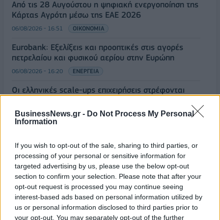
Από τις 28 Αυγούστου η ψηφιακή ενεργοποίηση της
Κάρτας Αγρότη μέσω της ΕΑΕ 2026
06/08/2026 - 16:51
ΟΙΚΟΝΟΜΙΑ
Eurobank: Εξελίξεις και προοπτικές στις αγορές
πετρελαίου και φυσικού αερίου στην Ευρώπη
06/08/2026 - 16:20
ΕΝΕΡΓΕΙΑ
Οι ελληνικές scale-ups επιχειρήσεις στρέφονται
στην ανάπτυξη - Μεγαλύτερη πρόκληση η
προσέλκυση πελατών
BusinessNews.gr -
Do Not Process My Personal
Information
06/08/2026 - 15:56
ΕΠΙΧΕΙΡΗΣΕΙΣ
Χρηματιστήριο: Στις 2.627,95 μονάδες ο Γενικός
If you wish to opt-out of the sale, sharing to third parties, or
Δείκτης Τιμών, με άνοδο 0,15%
processing of your personal or sensitive information for
targeted advertising by us, please use the below opt-out
06/08/2026 - 15:46
ΟΙΚΟΝΟΜΙΑ
section to confirm your selection. Please note that after your
ΥΠΑΑΤ: Αποζημιώσεις 38,1 εκατ. ευρώ σε
opt-out request is processed you may continue seeing
κτηνοτρόφους για ευλογιά, πανώλη και αφθώδη
interest-based ads based on personal information utilized by
πυρετό
us or personal information disclosed to third parties prior to
your opt-out. You may separately opt-out of the further
06/08/2026 - 15:33
ΟΙΚΟΝΟΜΙΑ