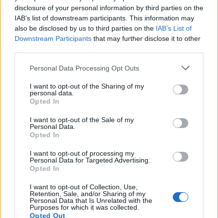
disclosure of your personal information by third parties on the
Στ. Παπασταύρου: Άμεσα αντιδιαβρωτικά έργα στη
IAB’s list of downstream participants. This information may
Δυτική Αττική
also be disclosed by us to third parties on the
IAB’s List of
Downstream Participants
that may further disclose it to other
06/08/2026 - 15:17
ΠΟΛΙΤΙΚΗ
third parties.
Συνάλλαγμα: Το ευρώ υποχωρεί κατά 0,11%, στα
Personal Data Processing Opt Outs
1,1541 δολάρια
06/08/2026 - 14:59
ΟΙΚΟΝΟΜΙΑ
I want to opt-out of the Sharing of my
personal data.
Opted In
18η συνεχόμενη χρονιά για τον ΟΤΕ στη διεθνή
σειρά δεικτών FTSE4Good
I want to opt-out of the Sale of my
Personal Data.
06/08/2026 - 14:40
ESG
Opted In
ΟΛΕΣ ΟΙ ΕΙΔΗΣΕΙΣ
I want to opt-out of processing my
Personal Data for Targeted Advertising.
Opted In
I want to opt-out of Collection, Use,
Retention, Sale, and/or Sharing of my
Personal Data that Is Unrelated with the
Purposes for which it was collected.
Opted Out