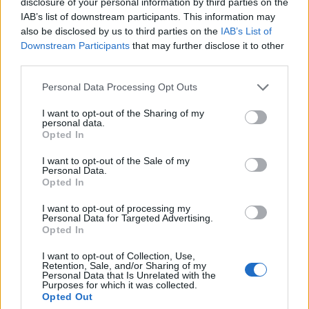
αναβάθμιση του Αεροδρομίου Πάρου
disclosure of your personal information by third parties on the
IAB’s list of downstream participants. This information may
06/08/2026 - 10:23
ΟΙΚΟΝΟΜΙΑ
also be disclosed by us to third parties on the
IAB’s List of
Downstream Participants
that may further disclose it to other
Υπ. Παιδείας: 168 αιτήσεις από 23 χώρες για το νέο
third parties.
αγγλόφωνο πρόγραμμα Ιατρικής του Πανεπιστημίου
Πατρών
Personal Data Processing Opt Outs
06/08/2026 - 10:08
ΕΛΛΑΔΑ
I want to opt-out of the Sharing of my
Συνάντηση συνεργασίας Ε.Β.Ε.Π. με τον υπουργό
personal data.
Opted In
Ανάπτυξης ενόψει ΔΕΘ
06/08/2026 - 09:52
ΟΙΚΟΝΟΜΙΑ
I want to opt-out of the Sale of my
Personal Data.
Ο Demis Hassabis αναλαμβάνει Πρόεδρος της
Opted In
Google DeepMind και Chief Scientist της Alphabet
I want to opt-out of processing my
06/08/2026 - 09:32
ΠΡΟΣΩΠΑ
Personal Data for Targeted Advertising.
Opted In
FIFA: Η «συγνώμη» προς τις 211 ομοσπονδίες-μέλη
και η στήριξη του συμβουλίου σε Ινφαντίνο
I want to opt-out of Collection, Use,
Retention, Sale, and/or Sharing of my
Personal Data that Is Unrelated with the
06/08/2026 - 09:25
ΑΘΛΗΤΙΣΜΟΣ
Purposes for which it was collected.
Opted Out
Metlen: Ρεκόρ EBITDA στο α' εξάμηνο, στα 550