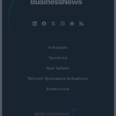
Η Εταιρεία
Ταυτότητα
Όροι Χρήσης
Πολιτική Προστασίας Δεδομένων
Επικοινωνία
ΜΕΛΟΣ #232470 Μ.Η.Τ.