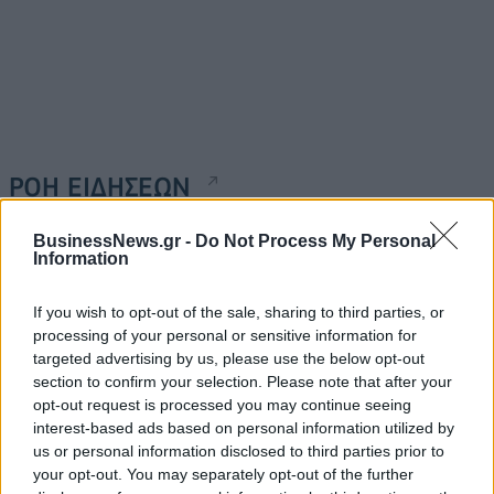
ΡΟΗ ΕΙΔΗΣΕΩΝ
BusinessNews.gr -
Do Not Process My Personal
Ευρωπαϊκά χρηματιστήρια: Σε υψηλό επίπεδο ρεκόρ
Information
ανήλθαν οι μετοχές στο ξεκίνημα των συναλλαγών
If you wish to opt-out of the sale, sharing to third parties, or
06/08/2026 - 10:50
ΟΙΚΟΝΟΜΙΑ
processing of your personal or sensitive information for
Ρωσία: Η Μόσχα δηλώνει ότι κατέρριψε 605
targeted advertising by us, please use the below opt-out
ουκρανικά drones τη νύχτα - Ελαφρές ζημιές σε
section to confirm your selection. Please note that after your
αποθήκη της Wildberries
opt-out request is processed you may continue seeing
interest-based ads based on personal information utilized by
06/08/2026 - 10:30
ΚΟΣΜΟΣ
us or personal information disclosed to third parties prior to
Χρ. Δήμας: Στο Εθνικό Πρόγραμμα Ανάπτυξης η
your opt-out. You may separately opt-out of the further