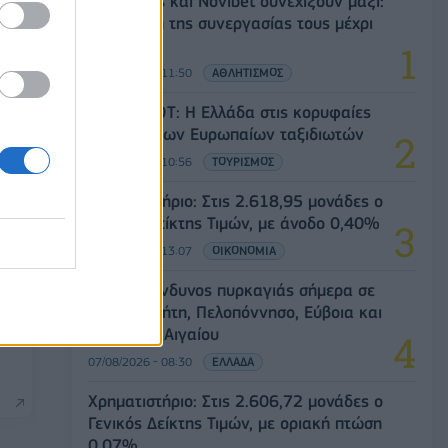
η
Ατρόμητος και Novibet συνεχίζουν μαζί:
Ανανέωση της συνεργασίας τους μέχρι
το 2028
07/08/2026 - 11:50
ΑΘΛΗΤΙΣΜΟΣ
Έρευνα ΕΟΤ: Η Ελλάδα στις κορυφαίες
επιλογές των Ευρωπαίων ταξιδιωτών
07/08/2026 - 10:56
ΤΟΥΡΙΣΜΟΣ
Χρηματιστήριο: Στις 2.618,95 μονάδες ο
Γενικός Δείκτης Τιμών, με άνοδο 0,40%
07/08/2026 - 13:07
ΟΙΚΟΝΟΜΙΑ
ηση
Υψηλός κίνδυνος πυρκαγιάς σήμερα σε
Αττική, Κρήτη, Πελοπόννησο, Εύβοια και
νησιά του Αιγαίου
07/08/2026 - 08:30
ΕΛΛΑΔΑ
Χρηματιστήριο: Στις 2.606,72 μονάδες ο
Γενικός Δείκτης Τιμών, με οριακή πτώση
0,07%