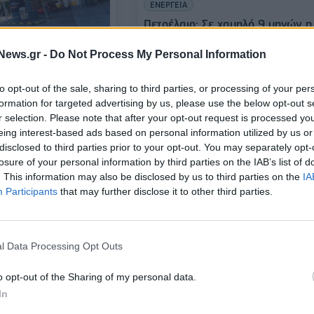
ΕΝΕΡΓΕΙΑ
Πετρέλαιο: Σε χαμηλό 9 μηνών η
τιμή του brent
News.gr -
Do Not Process My Personal Information
ια: Η τιμή του
to opt-out of the sale, sharing to third parties, or processing of your per
νησης προσέγγισε την
formation for targeted advertising by us, please use the below opt-out s
νης
r selection. Please note that after your opt-out request is processed y
26/09/2022 - 12:17
eing interest-based ads based on personal information utilized by us or
disclosed to third parties prior to your opt-out. You may separately opt-
losure of your personal information by third parties on the IAB’s list of
. This information may also be disclosed by us to third parties on the
IA
Participants
that may further disclose it to other third parties.
l Data Processing Opt Outs
o opt-out of the Sharing of my personal data.
WHISPERER
In
εται η τιμή, έντονες
Πόσο θα στοίχιζε σήμερα το σπίτ
ό τις