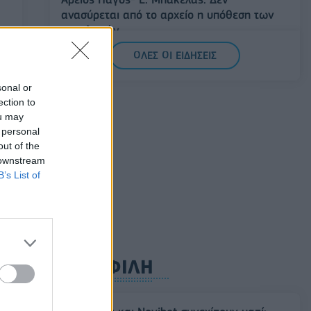
ανασύρεται από το αρχείο η υπόθεση των
υποκλοπών
07/08/2026 - 14:11
ΕΛΛΑΔΑ
ΟΛΕΣ ΟΙ ΕΙΔΗΣΕΙΣ
Σαουδική Αραβία, Τουρκία και Πακιστάν
sonal or
υπογράφουν κοινή αμυντική συμφωνία
ection to
07/08/2026 - 13:47
ΚΟΣΜΟΣ
ou may
 personal
out of the
 downstream
B’s List of
ΔΗΜΟΦΙΛΗ
ι