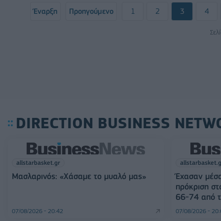
Έναρξη
Προηγούμενο
1
2
3
4
Σελ
DIRECTION BUSINESS NETW
allstarbasket.gr
allstarbasket.
Μασλαρινός: «Χάσαμε το μυαλό μας»
Έχασαν μέσα
πρόκριση στ
66-74 από τ
07/08/2026 - 20:42
07/08/2026 - 20