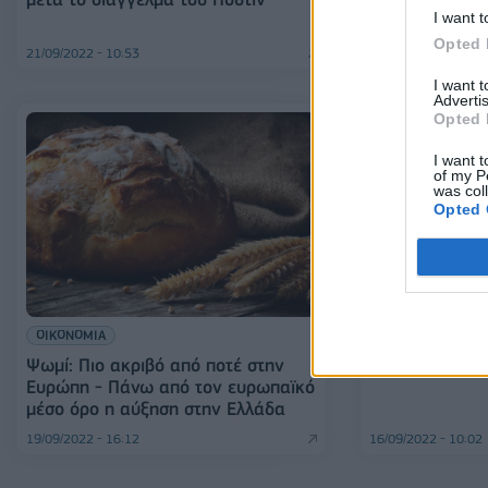
I want t
αυτοκινητοβιο
Opted 
21/09/2022 - 10:53
20/09/2022 - 20:00
I want 
Advertis
Opted 
I want t
of my P
was col
Opted 
ΕΝΕΡΓΕΙΑ
Αδαμίδης (ΓΕΝ
ΟΙΚΟΝΟΜΙΑ
75% στην τιμή
Ψωμί: Πιο ακριβό από ποτέ στην
Ευρώπη - Πάνω από τον ευρωπαϊκό
μέσο όρο η αύξηση στην Ελλάδα
19/09/2022 - 16:12
16/09/2022 - 10:02