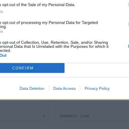
των ‘’Απαράδεκτων’’; Το βρίσκει 
o opt-out of the Sale of my Personal Data.
μηχανίες
Prosperty
In
21/09/2022 - 08:47
to opt-out of processing my Personal Data for Targeted
ing.
In
o opt-out of Collection, Use, Retention, Sale, and/or Sharing
ersonal Data that Is Unrelated with the Purposes for which it
lected.
Out
ΕΝΕΡΓΕΙΑ
CONFIRM
Ασμάτογλου για πετρέλαιο
θέρμανσης: Η τιμή με την επιδότ
θα ξεκινήσει από 1,37€/λίτρο
ΟΠ - ΔΕΗ): Καπέλο
Data Deletion
Data Access
Privacy Policy
 του ρεύματος
13/09/2022 - 12:00