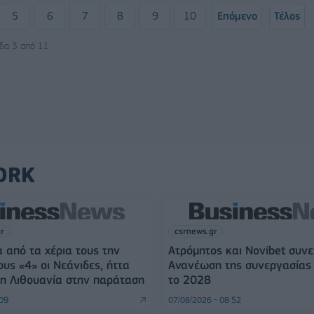
5
6
7
8
9
10
Επόμενο
Τέλος
ίδα 3 από 11
ORK
gr
csrnews.gr
 από τα χέρια τους την
Ατρόμητος και Novibet συνε
ους «4» οι Νεάνιδες, ήττα
Ανανέωση της συνεργασίας 
η Λιθουανία στην παράταση
το 2028
:09
07/08/2026 - 08:52