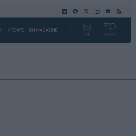
ΚΗ
ΚΟΣΜΟΣ
BN MAGAZINE
ΡΟΗ
ΜΕΝΟΥ