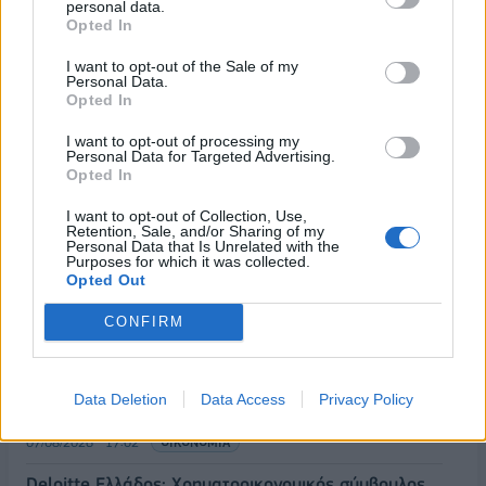
personal data.
Opted In
I want to opt-out of the Sale of my
Personal Data.
Opted In
I want to opt-out of processing my
Personal Data for Targeted Advertising.
Opted In
I want to opt-out of Collection, Use,
Retention, Sale, and/or Sharing of my
Personal Data that Is Unrelated with the
Purposes for which it was collected.
Opted Out
ΡΟΗ ΕΙΔΗΣΕΩΝ
CONFIRM
ΥΠΑΑΤ: Επιπλέον 12,5 εκατ. ευρώ στις Περιφέρειες
Data Deletion
Data Access
Privacy Policy
για την ενίσχυση της βιοασφάλειας
07/08/2026 - 17:02
ΟΙΚΟΝΟΜΙΑ
Deloitte Ελλάδος: Χρηματοοικονομικός σύμβουλος