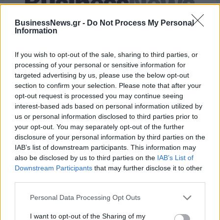
Alpha Bank: Για πρώτη φορά το Αρχαίο Θέατρο Επιδαύρου άνοιξε τις
BusinessNews.gr -
Do Not Process My Personal
πύλες του σε όλους
Information
If you wish to opt-out of the sale, sharing to third parties, or
processing of your personal or sensitive information for
targeted advertising by us, please use the below opt-out
ΠΕΡΙΣΣΌΤΕΡΑ ΣΕ ΑΥΤΉ ΤΗΝ ΚΑΤΗΓΟΡΊΑ
section to confirm your selection. Please note that after your
opt-out request is processed you may continue seeing
interest-based ads based on personal information utilized by
us or personal information disclosed to third parties prior to
your opt-out. You may separately opt-out of the further
disclosure of your personal information by third parties on the
IAB’s list of downstream participants. This information may
also be disclosed by us to third parties on the
IAB’s List of
Downstream Participants
that may further disclose it to other
Πώς η Mercedes-Benz
Στρατηγική συνεργασία
third parties.
Vans επανεφευρίσκει για
Star Automotive Ελλάς και
ακόμη μία φορά το
ΣΑΕΚ ΟΜΗΡΟΣ
Personal Data Processing Opt Outs
επαγγελματικό όχημα
04/11/2025 - 13:14
I want to opt-out of the Sharing of my
30/10/2025 - 11:05