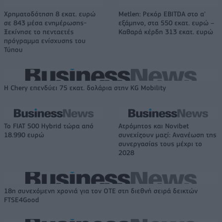
Χρηματοδότηση 8 εκατ. ευρώ
Metlen: Ρεκόρ EBITDA στο α'
σε 843 μέσα ενημέρωσης-
εξάμηνο, στα 550 εκατ. ευρώ –
Ξεκίνησε το πενταετές
Καθαρά κέρδη 313 εκατ. ευρώ
πρόγραμμα ενίσχυσης του
Τύπου
Η Chery επενδύει 75 εκατ. δολάρια στην KG Mobility
Το FIAT 500 Hybrid τώρα από
Ατρόμητος και Novibet
18.990 ευρώ
συνεχίζουν μαζί: Ανανέωση της
συνεργασίας τους μέχρι το
2028
18η συνεχόμενη χρονιά για τον ΟΤΕ στη διεθνή σειρά δεικτών
FTSE4Good