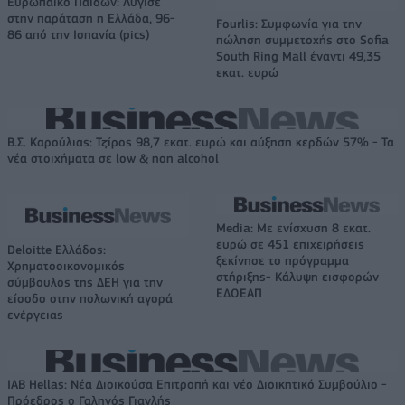
Ευρωπαϊκό Παίδων: Λύγισε
στην παράταση η Ελλάδα, 96-
Fourlis: Συμφωνία για την
86 από την Ισπανία (pics)
πώληση συμμετοχής στο Sofia
South Ring Mall έναντι 49,35
εκατ. ευρώ
Β.Σ. Καρούλιας: Τζίρος 98,7 εκατ. ευρώ και αύξηση κερδών 57% - Τα
νέα στοιχήματα σε low & non alcohol
Media: Με ενίσχυση 8 εκατ.
ευρώ σε 451 επιχειρήσεις
Deloitte Ελλάδος:
ξεκίνησε το πρόγραμμα
Χρηματοοικονομικός
στήριξης- Κάλυψη εισφορών
σύμβουλος της ΔΕΗ για την
ΕΔΟΕΑΠ
είσοδο στην πολωνική αγορά
ενέργειας
IAB Hellas: Νέα Διοικούσα Επιτροπή και νέο Διοικητικό Συμβούλιο -
Πρόεδρος ο Γαληνός Γιαγλής