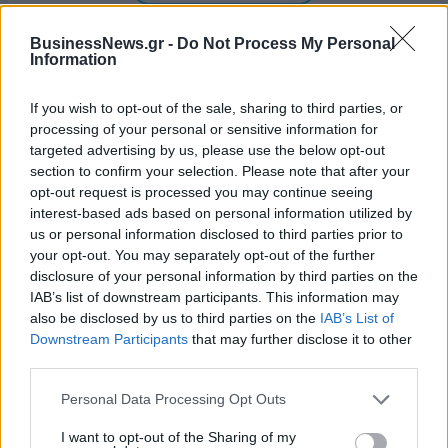
BusinessNews.gr -
Do Not Process My Personal
Information
If you wish to opt-out of the sale, sharing to third parties, or
processing of your personal or sensitive information for
targeted advertising by us, please use the below opt-out
section to confirm your selection. Please note that after your
ΔΗΜΟΦΙΛΗ
opt-out request is processed you may continue seeing
interest-based ads based on personal information utilized by
us or personal information disclosed to third parties prior to
18η συνεχόμενη χρονιά για τον ΟΤΕ στη διεθνή
your opt-out. You may separately opt-out of the further
σειρά δεικτών FTSE4Good
disclosure of your personal information by third parties on the
IAB’s list of downstream participants. This information may
06/08/2026 - 14:40
ESG
also be disclosed by us to third parties on the
IAB’s List of
Χρηματιστήριο: Πτώση κατά 0,59%, στα 320,42
Downstream Participants
that may further disclose it to other
εκατ. ευρώ ο τζίρος
third parties.
06/08/2026 - 18:10
ΟΙΚΟΝΟΜΙΑ
Personal Data Processing Opt Outs
Eurobank: Εξελίξεις και προοπτικές στις αγορές
I want to opt-out of the Sharing of my
πετρελαίου και φυσικού αερίου στην Ευρώπη