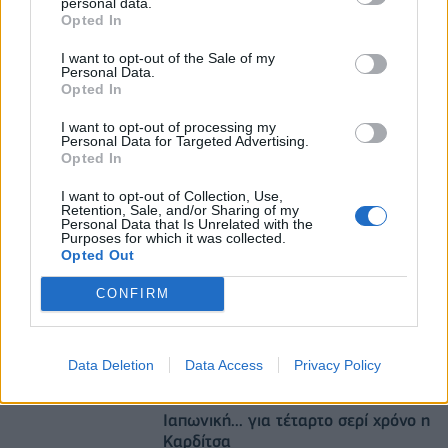
personal data.
Opted In
06/08/2026 - 16:20
ΕΝΕΡΓΕΙΑ
I want to opt-out of the Sale of my
Aegean: Νέο ιστορικό ρεκόρ με πάνω από 2 εκατ.
Personal Data.
επιβάτες τον Ιούλιο
Opted In
06/08/2026 - 14:00
ΤΟΥΡΙΣΜΟΣ
I want to opt-out of processing my
Personal Data for Targeted Advertising.
ΥΠΑΑΤ: Αποζημιώσεις 38,1 εκατ. ευρώ σε
Opted In
κτηνοτρόφους για ευλογιά, πανώλη και αφθώδη
πυρετό
I want to opt-out of Collection, Use,
Retention, Sale, and/or Sharing of my
06/08/2026 - 15:33
ΟΙΚΟΝΟΜΙΑ
Personal Data that Is Unrelated with the
Purposes for which it was collected.
Opted Out
CONFIRM
Data Deletion
Data Access
Privacy Policy
allstarbasket.gr
Ιαπωνική... για τέταρτο σερί χρόνο η
Καρδίτσα