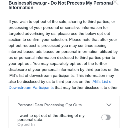
BusinessNews.gr -
Do Not Process My Personal
Information
ΔΗΜΟΦΙΛΗ
If you wish to opt-out of the sale, sharing to third parties, or
Β.Σ. Καρούλιας: Τζίρος 98,7 εκατ. ευρώ και
processing of your personal or sensitive information for
αύξηση κερδών 57% - Τα νέα στοιχήματα σε low
targeted advertising by us, please use the below opt-out
& non alcohol
section to confirm your selection. Please note that after your
opt-out request is processed you may continue seeing
06/08/2026 - 11:48
ΕΠΙΧΕΙΡΗΣΕΙΣ
interest-based ads based on personal information utilized by
us or personal information disclosed to third parties prior to
Metlen: Ρεκόρ EBITDA στο α' εξάμηνο, στα 550
your opt-out. You may separately opt-out of the further
εκατ. ευρώ – Καθαρά κέρδη 313 εκατ. ευρώ
disclosure of your personal information by third parties on the
06/08/2026 - 09:12
ΕΠΙΧΕΙΡΗΣΕΙΣ
IAB’s list of downstream participants. This information may
also be disclosed by us to third parties on the
IAB’s List of
HELLENiQ ENERGY: Κέρδη 393 εκατ. ευρώ στο α'
Downstream Participants
that may further disclose it to other
εξάμηνο – Στα 734 εκατ. ευρώ τα EBITDA
third parties.
06/08/2026 - 08:05
ΕΠΙΧΕΙΡΗΣΕΙΣ
Personal Data Processing Opt Outs
Ρωσία: Η Μόσχα δηλώνει ότι κατέρριψε 605
ουκρανικά drones τη νύχτα - Ελαφρές ζημιές σε
I want to opt-out of the Sharing of my
αποθήκη της Wildberries
personal data.
Opted In
06/08/2026 - 10:30
ΚΟΣΜΟΣ