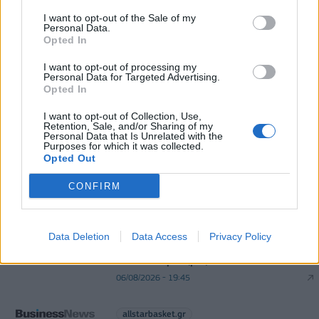
I want to opt-out of the Sale of my
Χρηματοδότηση 8 εκατ. ευρώ σε 843 μέσα
Personal Data.
Opted In
ενημέρωσης- Ξεκίνησε το πενταετές πρόγραμμα
ενίσχυσης του Τύπου
I want to opt-out of processing my
06/08/2026 - 13:05
ΕΠΙΧΕΙΡΗΣΕΙΣ
Personal Data for Targeted Advertising.
Opted In
I want to opt-out of Collection, Use,
Retention, Sale, and/or Sharing of my
Personal Data that Is Unrelated with the
Purposes for which it was collected.
Opted Out
CONFIRM
DIRECTION BUSINESS NETWORK
allstarbasket.gr
Data Deletion
Data Access
Privacy Policy
Απέκτησε τον Σμάιλαγκιτς η
Γαλατάσαραϊ (pic)
06/08/2026 - 19:45
allstarbasket.gr