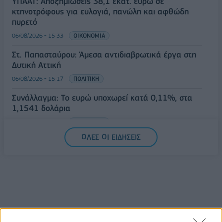
ΥΠΑΑΤ: Αποζημιώσεις 38,1 εκατ. ευρώ σε
κτηνοτρόφους για ευλογιά, πανώλη και αφθώδη
πυρετό
06/08/2026 - 15:33
ΟΙΚΟΝΟΜΙΑ
Στ. Παπασταύρου: Άμεσα αντιδιαβρωτικά έργα στη
Δυτική Αττική
06/08/2026 - 15:17
ΠΟΛΙΤΙΚΗ
Συνάλλαγμα: Το ευρώ υποχωρεί κατά 0,11%, στα
1,1541 δολάρια
06/08/2026 - 14:59
ΟΙΚΟΝΟΜΙΑ
ΟΛΕΣ ΟΙ ΕΙΔΗΣΕΙΣ