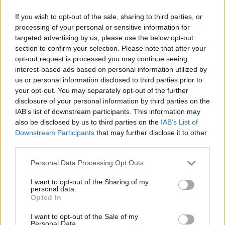
If you wish to opt-out of the sale, sharing to third parties, or
processing of your personal or sensitive information for
targeted advertising by us, please use the below opt-out
section to confirm your selection. Please note that after your
ΡΟΗ ΕΙΔΗΣΕΩΝ
opt-out request is processed you may continue seeing
interest-based ads based on personal information utilized by
us or personal information disclosed to third parties prior to
your opt-out. You may separately opt-out of the further
Ρωσία: Η Μόσχα δηλώνει ότι κατέρριψε 605
disclosure of your personal information by third parties on the
ουκρανικά drones τη νύχτα - Ελαφρές ζημιές σε
IAB’s list of downstream participants. This information may
αποθήκη της Wildberries
also be disclosed by us to third parties on the
IAB’s List of
06/08/2026 - 10:30
ΚΟΣΜΟΣ
Downstream Participants
that may further disclose it to other
third parties.
Χρ. Δήμας: Στο Εθνικό Πρόγραμμα Ανάπτυξης η
αναβάθμιση του Αεροδρομίου Πάρου
Personal Data Processing Opt Outs
06/08/2026 - 10:23
ΟΙΚΟΝΟΜΙΑ
I want to opt-out of the Sharing of my
personal data.
Υπ. Παιδείας: 168 αιτήσεις από 23 χώρες για το νέο
Opted In
αγγλόφωνο πρόγραμμα Ιατρικής του Πανεπιστημίου
Πατρών
I want to opt-out of the Sale of my
Personal Data.
06/08/2026 - 10:08
ΕΛΛΑΔΑ