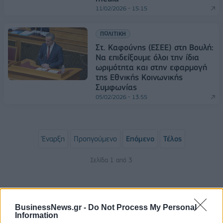
11/02/2026 - 15:15
ΠΟΛΙΤΙΚΗ
Στ. Καφούνης (ΕΣΕΕ) στη Βουλή:
Να επιδείξουμε όλοι την ίδια
ωριμότητα και στην εφαρμογή
της Εθνικής Κοινωνικής
Συμφωνίας
05/02/2026 - 13:55
Έναρξη
Προηγούμενο
Επόμενο
Τέλος
Σελίδα 1 από 3
BusinessNews.gr -
Do Not Process My Personal
Information