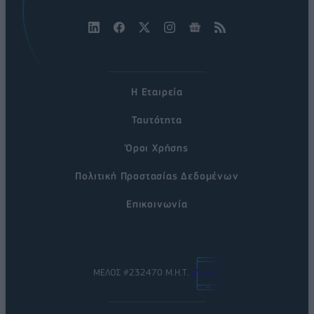
Η Εταιρεία
Ταυτότητα
Όροι Χρήσης
Πολιτική Προστασίας Δεδομένων
Επικοινωνία
ΜΕΛΟΣ #232470 Μ.Η.Τ.