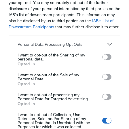
Ισπανία – Ιταλία: Κλιμακώνεται η αντιπαράθεση για
your opt-out. You may separately opt-out of the further
το μεταναστευτικό με αμοιβαίους συνοριακούς
disclosure of your personal information by third parties on the
ελέγχους
IAB’s list of downstream participants. This information may
also be disclosed by us to third parties on the
IAB’s List of
09/08/2026 - 10:29
ΚΟΣΜΟΣ
Downstream Participants
that may further disclose it to other
Αλ. Τσίπρας: Στις 2 Σεπτεμβρίου η παρουσίαση του
third parties.
οικονομικού προγράμματος της ΕΛ.Α.Σ. στη
Personal Data Processing Opt Outs
Θεσσαλονίκη
09/08/2026 - 10:03
ΠΟΛΙΤΙΚΗ
I want to opt-out of the Sharing of my
personal data.
Κορυφώνεται η έξοδος του Αυγούστου – Πάνω από
Opted In
56.000 επιβάτες αναχωρούν σήμερα από τα
I want to opt-out of the Sale of my
λιμάνια της Αττικής
Personal Data.
Opted In
08/08/2026 - 14:30
ΕΛΛΑΔΑ
ΟΛΕΣ ΟΙ ΕΙΔΗΣΕΙΣ
Δυτική Αττική: Η επόμενη ημέρα μετά τις πυρκαγιές
I want to opt-out of processing my
Personal Data for Targeted Advertising.
– Τα έργα Antinero και η «μάχη» πριν από τις
Opted In
βροχές
I want to opt-out of Collection, Use,
08/08/2026 - 14:08
ΕΛΛΑΔΑ
Retention, Sale, and/or Sharing of my
Personal Data that Is Unrelated with the
Purposes for which it was collected.