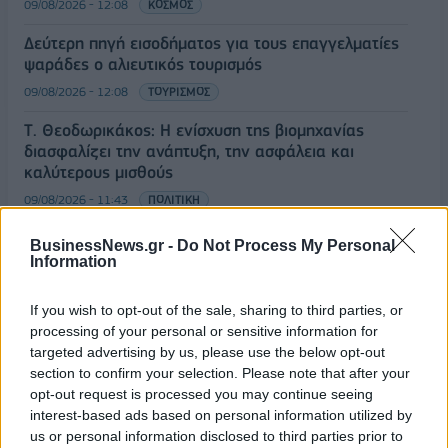
09/08/2026 - 12:08
ΚΟΣΜΟΣ
Δεύτερη πηγή εισοδήματος για τους επαγγελματίες
ψαράδες ο αλιευτικός τουρισμός
09/08/2026 - 12:08
ΤΟΥΡΙΣΜΟΣ
Τ. Θεοδωρικάκος: Η ενίσχυση της βιομηχανίας
διασφαλίζει την ανάπτυξη, την ασφάλεια και
καλύτερους μισθούς
09/08/2026 - 11:43
ΠΟΛΙΤΙΚΗ
Υπ. Μεταφορών: Οριστική λύση στο ζήτημα των
BusinessNews.gr -
Do Not Process My Personal
πινακίδων κυκλοφορίας - Τέλος στις χρονοβόρες
Information
διαδικασίες
09/08/2026 - 11:18
ΕΛΛΑΔΑ
If you wish to opt-out of the sale, sharing to third parties, or
processing of your personal or sensitive information for
Στα 15 δισ. ευρώ ο στόχος για νέα δάνεια το 2026
targeted advertising by us, please use the below opt-out
- Η «ακτινογραφία» της κερδοφορίας των
section to confirm your selection. Please note that after your
τραπεζών το α΄ εξάμηνο
opt-out request is processed you may continue seeing
interest-based ads based on personal information utilized by
09/08/2026 - 10:52
ΤΡΑΠΕΖΕΣ
us or personal information disclosed to third parties prior to