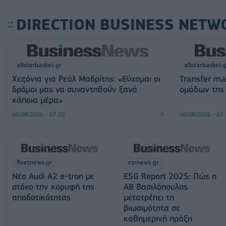
DIRECTION BUSINESS NETW
allstarbasket.gr
allstarbasket.
Χεζόνια για Ρεάλ Μαδρίτης: «Εύχομαι οι
Transfer ma
δρόμοι μας να συναντηθούν ξανά
ομάδων της
κάποια μέρα»
06/08/2026 - 07:20
06/08/2026 - 07
fleetnews.gr
csrnews.gr
Νέο Audi A2 e-tron με
ESG Report 2025: Πώς η
στόχο την κορυφή της
ΑΒ Βασιλόπουλος
αποδοτικότητας
μετατρέπει τη
βιωσιμότητα σε
καθημερινή πράξη