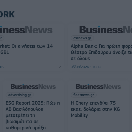
ORK
gr
csrnews.gr
rket: Οι κινήσεις των 14
Alpha Bank: Για πρώτη φορ
 GBL
Θέατρο Επιδαύρου άνοιξε τι
σε όλους
:16
05/08/2026 - 10:12
advertising.gr
fleetnews.gr
ESG Report 2025: Πώς η
Η Chery επενδύει 75
ΑΒ Βασιλόπουλος
εκατ. δολάρια στην KG
μετατρέπει τη
Mobility
βιωσιμότητα σε
καθημερινή πράξη