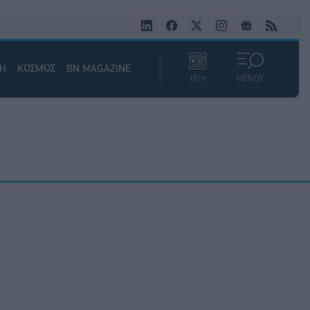
ΚΗ
ΚΟΣΜΟΣ
BN MAGAZINE
ΡΟΗ
ΜΕΝΟΥ