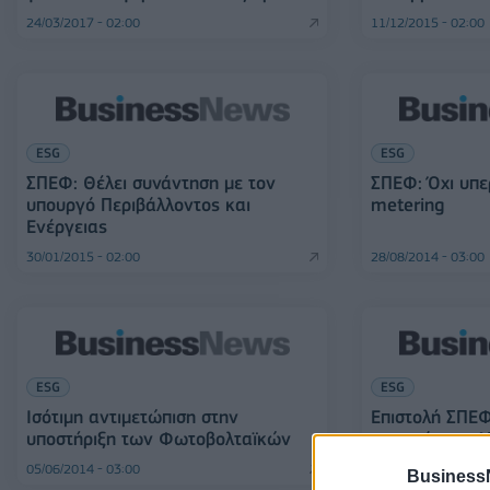
24/03/2017 - 02:00
11/12/2015 - 02:00
ESG
ESG
ΣΠΕΦ: Θέλει συνάντηση με τον
ΣΠΕΦ: Όχι υπε
υπουργό Περιβάλλοντος και
metering
Ενέργειας
30/01/2015 - 02:00
28/08/2014 - 03:00
ESG
ESG
Ισότιμη αντιμετώπιση στην
Επιστολή ΣΠΕΦ
υποστήριξη των Φωτοβολταϊκών
τους πόρους Α
05/06/2014 - 03:00
20/05/2014 - 03:00
Business