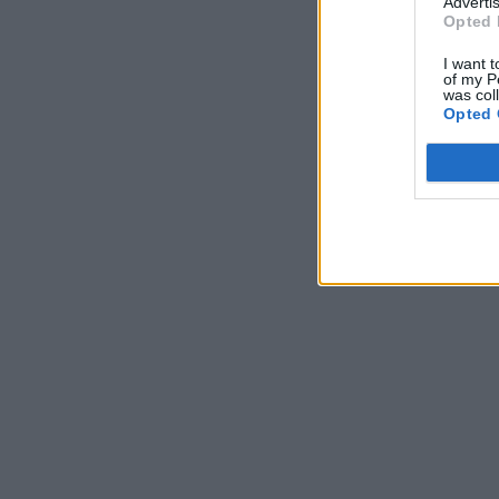
Advertis
Opted 
I want t
of my P
was col
Opted 