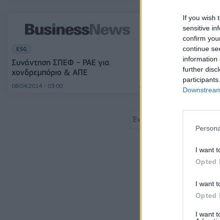
If you wish 
sensitive in
confirm you
continue se
ESG
ESG
information 
Συνάντηση ΣΠΕΦ - ΡΑΕ για
Εφ’ όλης της 
further disc
χονδρεμπόριο & ΑΠΕ
– ΛΑΓΗΕ
participants
08/04/2014 - 03:00
22/01/2014 - 02:00
Downstream 
Έναρξη
Προηγούμενο
Persona
Σελ
I want t
Opted 
I want t
Opted 
I want 