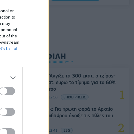
06/08/2026 - 09:12
ΕΠΙΧΕΙΡΗΣΕΙΣ
sonal or
Ιός Δυτικού Νείλου: Στα 65 τα κρούσματα
ection to
στην Ελλάδα – 23 νέα μέσα σε μία
ou may
εβδομάδα, έξι θάνατοι
 personal
out of the
06/08/2026 - 08:54
ΕΛΛΑΔΑ
 downstream
B’s List of
ΔΗΜΟΦΙΛΗ
Evergood: Άγγιξε τα 300 εκατ. ο τζίρος-
Στα 10 εκατ. ευρώ το τίμημα για το 60%
του Jackaroo
05/08/2026 - 12:50
ΕΠΙΧΕΙΡΗΣΕΙΣ
Alpha Bank: Για πρώτη φορά το Αρχαίο
Θέατρο Επιδαύρου άνοιξε τις πύλες του
σε όλους
05/08/2026 - 12:41
ESG