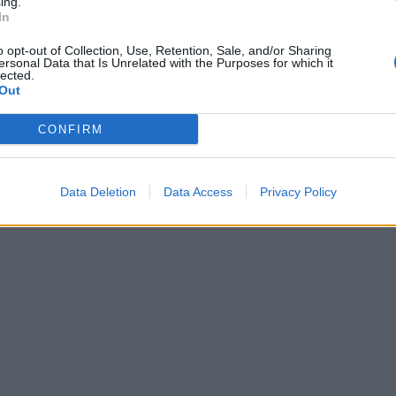
ing.
In
o opt-out of Collection, Use, Retention, Sale, and/or Sharing
ersonal Data that Is Unrelated with the Purposes for which it
lected.
Out
CONFIRM
Data Deletion
Data Access
Privacy Policy