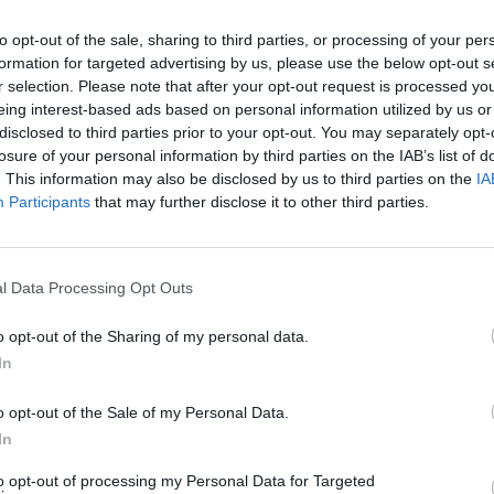
to opt-out of the sale, sharing to third parties, or processing of your per
formation for targeted advertising by us, please use the below opt-out s
r selection. Please note that after your opt-out request is processed y
eing interest-based ads based on personal information utilized by us or
ESG
disclosed to third parties prior to your opt-out. You may separately opt-
ύλης συνάντηση ΣΠΕΦ
ΣΠΕΦ: Επιστολή για οφειλές του
losure of your personal information by third parties on the IAB’s list of
ΛΑΓΗΕ
. This information may also be disclosed by us to third parties on the
IA
07/01/2014 - 02:00
Participants
that may further disclose it to other third parties.
1
2
Επόμενο
Τέλος
l Data Processing Opt Outs
ίδα 1 από 2
o opt-out of the Sharing of my personal data.
In
o opt-out of the Sale of my Personal Data.
In
to opt-out of processing my Personal Data for Targeted