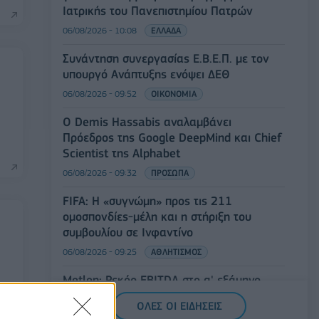
Ιατρικής του Πανεπιστημίου Πατρών
06/08/2026 - 10:08
ΕΛΛΑΔΑ
Συνάντηση συνεργασίας Ε.Β.Ε.Π. με τον
υπουργό Ανάπτυξης ενόψει ΔΕΘ
06/08/2026 - 09:52
ΟΙΚΟΝΟΜΙΑ
Ο Demis Hassabis αναλαμβάνει
Πρόεδρος της Google DeepMind και Chief
Scientist της Alphabet
06/08/2026 - 09:32
ΠΡΟΣΩΠΑ
FIFA: Η «συγνώμη» προς τις 211
ομοσπονδίες-μέλη και η στήριξη του
συμβουλίου σε Ινφαντίνο
06/08/2026 - 09:25
ΑΘΛΗΤΙΣΜΟΣ
Metlen: Ρεκόρ EBITDA στο α' εξάμηνο,
στα 550 εκατ. ευρώ – Καθαρά κέρδη 313
ΟΛΕΣ ΟΙ ΕΙΔΗΣΕΙΣ
εκατ. ευρώ.