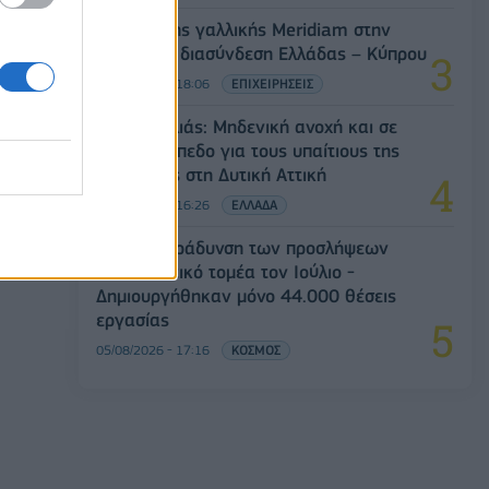
Είσοδος της γαλλικής Meridiam στην
ηλεκτρική διασύνδεση Ελλάδας – Κύπρου
05/08/2026 - 18:06
ΕΠΙΧΕΙΡΗΣΕΙΣ
Ν. Χαρδαλιάς: Μηδενική ανοχή και σε
νομικό επίπεδο για τους υπαίτιους της
πυρκαγιάς στη Δυτική Αττική
05/08/2026 - 16:26
ΕΛΛΑΔΑ
ΗΠΑ: Επιβράδυνση των προσλήψεων
στον ιδιωτικό τομέα τον Ιούλιο -
Δημιουργήθηκαν μόνο 44.000 θέσεις
εργασίας
05/08/2026 - 17:16
ΚΟΣΜΟΣ