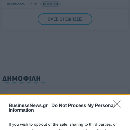
06/08/2026 - 17:18
ΠΟΛΙΤΙΚΗ
ΟΛΕΣ ΟΙ ΕΙΔΗΣΕΙΣ
ΔΗΜΟΦΙΛΗ
Β.Σ. Καρούλιας: Τζίρος 98,7 εκατ. ευρώ και
αύξηση κερδών 57% - Τα νέα στοιχήματα σε low
BusinessNews.gr -
Do Not Process My Personal
& non alcohol
Information
06/08/2026 - 11:48
ΕΠΙΧΕΙΡΗΣΕΙΣ
If you wish to opt-out of the sale, sharing to third parties, or
18η συνεχόμενη χρονιά για τον ΟΤΕ στη διεθνή