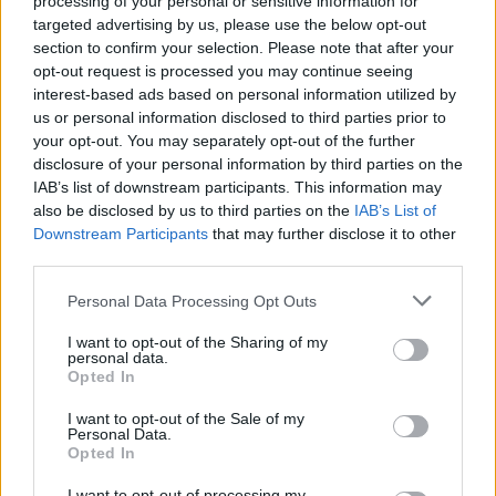
processing of your personal or sensitive information for
σειρά δεικτών FTSE4Good
targeted advertising by us, please use the below opt-out
06/08/2026 - 14:40
ESG
section to confirm your selection. Please note that after your
opt-out request is processed you may continue seeing
Χρηματοδότηση 8 εκατ. ευρώ σε 843 μέσα
interest-based ads based on personal information utilized by
ενημέρωσης- Ξεκίνησε το πενταετές πρόγραμμα
us or personal information disclosed to third parties prior to
ενίσχυσης του Τύπου
your opt-out. You may separately opt-out of the further
disclosure of your personal information by third parties on the
06/08/2026 - 13:05
ΕΠΙΧΕΙΡΗΣΕΙΣ
IAB’s list of downstream participants. This information may
Ρωσία: Η Μόσχα δηλώνει ότι κατέρριψε 605
also be disclosed by us to third parties on the
IAB’s List of
ουκρανικά drones τη νύχτα - Ελαφρές ζημιές σε
Downstream Participants
that may further disclose it to other
αποθήκη της Wildberries
third parties.
06/08/2026 - 10:30
ΚΟΣΜΟΣ
Personal Data Processing Opt Outs
JUMBO: Αύξηση πωλήσεων 5% το επτάμηνο του
I want to opt-out of the Sharing of my
2026
personal data.
Opted In
06/08/2026 - 12:43
ΕΠΙΧΕΙΡΗΣΕΙΣ
I want to opt-out of the Sale of my
Personal Data.
Opted In
I want to opt-out of processing my