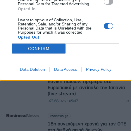
Personal Data for Targeted Advertising.
Opted In
DIRECTION BUSINESS NETWORK
I want to opt-out of Collection, Use,
Retention, Sale, and/or Sharing of my
Personal Data that Is Unrelated with the
allstarbasket.gr
Purposes for which it was collected.
Opted Out
Ευρωπαϊκό Κορασίδων: Τζάμπολ για
την Εθνική στα Ιωάννινα κόντρα
CONFIRM
στην Ιρλανδία (live stream)
07/08/2026 - 06:22
Data Deletion
Data Access
Privacy Policy
allstarbasket.gr
Εθνική Παίδων: Πρεμιέρα στο
Ευρωπαϊκό με αντίπαλο την Ισπανία
(live stream)
07/08/2026 - 05:47
csrnews.gr
18η συνεχόμενη χρονιά για τον ΟΤΕ
στη διεθνή σειρά δεικτών