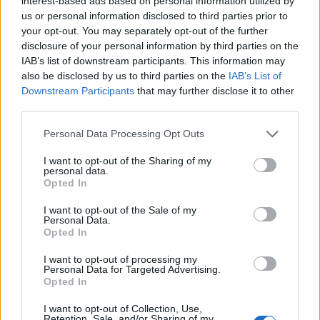
interest-based ads based on personal information utilized by
05/08/2026 - 16:51
ΠΟΛΙΤΙΚΗ
us or personal information disclosed to third parties prior to
your opt-out. You may separately opt-out of the further
Ν. Χαρδαλιάς: Μηδενική ανοχή και σε νομικό
disclosure of your personal information by third parties on the
επίπεδο για τους υπαίτιους της πυρκαγιάς στη
IAB’s list of downstream participants. This information may
Δυτική Αττική
also be disclosed by us to third parties on the
IAB’s List of
05/08/2026 - 16:26
ΕΛΛΑΔΑ
Downstream Participants
that may further disclose it to other
third parties.
ΕΕ: Διοχετεύει 1,4 δισ. ευρώ στην Ουκρανία από
παγωμένα ρωσικά κεφάλαια
Personal Data Processing Opt Outs
05/08/2026 - 16:03
ΚΟΣΜΟΣ
I want to opt-out of the Sharing of my
personal data.
Χρηματιστήριο: Στις 2.623,62 μονάδες ο Γενικός
Opted In
Δείκτης Τιμών, με πτώση 0,19%
05/08/2026 - 15:36
ΟΙΚΟΝΟΜΙΑ
I want to opt-out of the Sale of my
Personal Data.
Opted In
Συνάλλαγμα: Το ευρώ ενισχύεται κατά 0,20%, στα
1,1557 δολάρια
I want to opt-out of processing my
Personal Data for Targeted Advertising.
05/08/2026 - 15:28
ΟΙΚΟΝΟΜΙΑ
Opted In
ΟΛΕΣ ΟΙ ΕΙΔΗΣΕΙΣ
I want to opt-out of Collection, Use,
Retention, Sale, and/or Sharing of my