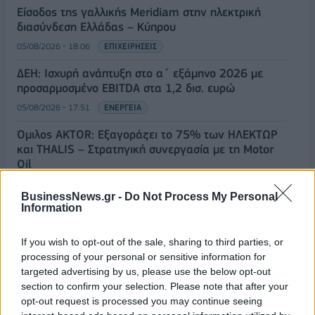
Είσοδος της γαλλικής Meridiam στην ηλεκτρική
διασύνδεση Ελλάδας – Κύπρου
05/08/2026 - 18:06
ΕΠΙΧΕΙΡΗΣΕΙΣ
ΔΕΗ: Ισχυρή ανάπτυξη στο α΄ εξάμηνο 2026 με
προσαρμοσμένο EBITDA στα 1,2 δισ. ευρώ
05/08/2026 - 17:51
ΕΝΕΡΓΕΙΑ
Όμιλος AKTOR: Εξαγοράζει το 75% των ΗΛΕΚΤΩΡ
και THALIS – Στρατηγική συνεργασία με τη Motor
Oil
05/08/2026 - 17:39
ΕΠΙΧΕΙΡΗΣΕΙΣ
BusinessNews.gr -
Do Not Process My Personal
Information
ΗΠΑ: Επιβράδυνση των προσλήψεων στον ιδιωτικό
τομέα τον Ιούλιο - Δημιουργήθηκαν μόνο 44.000
θέσεις εργασίας
If you wish to opt-out of the sale, sharing to third parties, or
processing of your personal or sensitive information for
05/08/2026 - 17:16
ΚΟΣΜΟΣ
targeted advertising by us, please use the below opt-out
Τ. Θεοδωρικάκος: Στηρίζουμε με πράξεις την
section to confirm your selection. Please note that after your
έρευνα και την καινοτομία
opt-out request is processed you may continue seeing