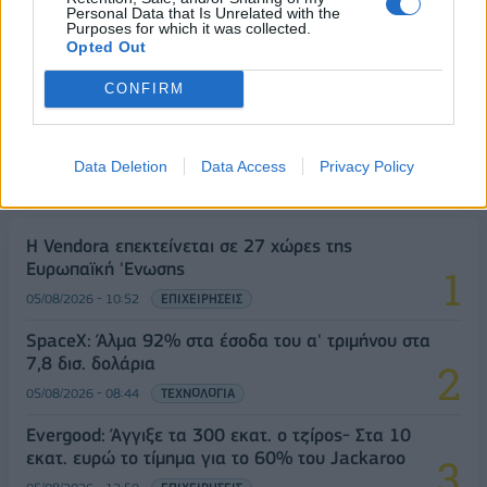
Personal Data that Is Unrelated with the
Purposes for which it was collected.
Opted Out
CONFIRM
Data Deletion
Data Access
Privacy Policy
ΔΗΜΟΦΙΛΗ
Η Vendora επεκτείνεται σε 27 χώρες της
Ευρωπαϊκή 'Ενωσης
05/08/2026 - 10:52
ΕΠΙΧΕΙΡΗΣΕΙΣ
SpaceX: Άλμα 92% στα έσοδα του α' τριμήνου στα
7,8 δισ. δολάρια
05/08/2026 - 08:44
ΤΕΧΝΟΛΟΓΙΑ
Evergood: Άγγιξε τα 300 εκατ. ο τζίρος- Στα 10
εκατ. ευρώ το τίμημα για το 60% του Jackaroo