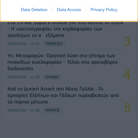
ελέγχους
Data Deletion
Data Access
Privacy Policy
09/08/2026 - 10:29
ΚΟΣΜΟΣ
Στα 15 δισ. ευρώ ο στόχος για νέα δάνεια το 2026
- Η «ακτινογραφία» της κερδοφορίας των
τραπεζών το α΄ εξάμηνο
09/08/2026 - 10:52
ΤΡΑΠΕΖΕΣ
Υπ. Μεταφορών: Οριστική λύση στο ζήτημα των
πινακίδων κυκλοφορίας - Τέλος στις χρονοβόρες
διαδικασίες
09/08/2026 - 11:18
ΕΛΛΑΔΑ
Από τη Δυτική Αττική στη Νότια Γαλλία : Οι
εμπειρίες Ελλήνων και Γάλλων πυροσβεστών από
τα πύρινα μέτωπα
09/08/2026 - 12:08
ΚΟΣΜΟΣ