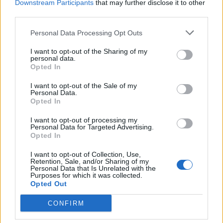
Downstream Participants
that may further disclose it to other
Υπ. Μεταφορών: Οριστική λύση στο ζήτημα των
third parties.
ΟΛΕΣ ΟΙ ΕΙΔΗΣΕΙΣ
πινακίδων κυκλοφορίας - Τέλος στις χρονοβόρες
διαδικασίες
Personal Data Processing Opt Outs
09/08/2026 - 11:18
ΕΛΛΑΔΑ
I want to opt-out of the Sharing of my
personal data.
Opted In
I want to opt-out of the Sale of my
Personal Data.
Opted In
ΔΗΜΟΦΙΛΗ
I want to opt-out of processing my
Personal Data for Targeted Advertising.
Opted In
Αλ. Τσίπρας: Στις 2 Σεπτεμβρίου η παρουσίαση του
I want to opt-out of Collection, Use,
οικονομικού προγράμματος της ΕΛ.Α.Σ. στη
Retention, Sale, and/or Sharing of my
Personal Data that Is Unrelated with the
Θεσσαλονίκη
Purposes for which it was collected.
Opted Out
09/08/2026 - 10:03
ΠΟΛΙΤΙΚΗ
CONFIRM
Ισπανία – Ιταλία: Κλιμακώνεται η αντιπαράθεση
για το μεταναστευτικό με αμοιβαίους συνοριακούς