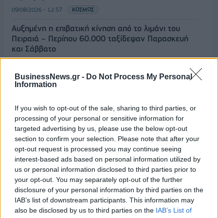
09/08/2026 - 12:57
ΚΟΣΜΟΣ
Αυξημένη η επιβατική κίνηση από το λιμάνι του
Πειραιά – Περίπου 60.000 ταξίδεψαν Παρασκευή
και Σάββατο
09/08/2026 - 12:33
ΕΛΛΑΔΑ
BusinessNews.gr -
Do Not Process My Personal
Από τη Δυτική Αττική στη Νότια Γαλλία : Οι εμπειρίες
Information
Ελλήνων και Γάλλων πυροσβεστών από τα πύρινα
μέτωπα
If you wish to opt-out of the sale, sharing to third parties, or
09/08/2026 - 12:08
ΚΟΣΜΟΣ
processing of your personal or sensitive information for
targeted advertising by us, please use the below opt-out
Δεύτερη πηγή εισοδήματος για τους επαγγελματίες
section to confirm your selection. Please note that after your
ψαράδες ο αλιευτικός τουρισμός
opt-out request is processed you may continue seeing
09/08/2026 - 12:08
ΤΟΥΡΙΣΜΟΣ
interest-based ads based on personal information utilized by
us or personal information disclosed to third parties prior to
Τ. Θεοδωρικάκος: Η ενίσχυση της βιομηχανίας
your opt-out. You may separately opt-out of the further
διασφαλίζει την ανάπτυξη, την ασφάλεια και
disclosure of your personal information by third parties on the
καλύτερους μισθούς
IAB’s list of downstream participants. This information may
09/08/2026 - 11:43
ΠΟΛΙΤΙΚΗ
also be disclosed by us to third parties on the
IAB’s List of