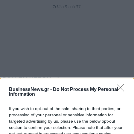
Σελίδα 9 από 37
ΡΟΗ ΕΙΔΗΣΕΩΝ
BusinessNews.gr -
Do Not Process My Personal
Information
Κορυφώνεται η έξοδος του Αυγούστου – Πάνω από
56.000 επιβάτες αναχωρούν σήμερα από τα
If you wish to opt-out of the sale, sharing to third parties, or
λιμάνια της Αττικής
processing of your personal or sensitive information for
08/08/2026 - 14:30
ΕΛΛΑΔΑ
targeted advertising by us, please use the below opt-out
section to confirm your selection. Please note that after your
Δυτική Αττική: Η επόμενη ημέρα μετά τις πυρκαγιές
opt-out request is processed you may continue seeing