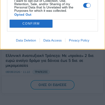
I want to opt-out of Collection, Use,
08/08/2026 - 12:36
ΟΙΚΟΝΟΜΙΑ
Retention, Sale, and/or Sharing of my
Personal Data that Is Unrelated with the
Διευρύνεται η πρωτοβουλία για τις τιμές στο ράφι
Purposes for which it was collected.
με 916 προϊόντα
Opted Out
08/08/2026 - 12:12
ΛΙΑΝΕΜΠΟΡΙΟ
CONFIRM
Health Monitoring: Η εθνική υποδομή για την
αξιοποίηση των δεδομένων υγείας προς όφελος
των πολιτών
Data Deletion
Data Access
Privacy Policy
08/08/2026 - 11:48
ΥΓΕΙΑ
Ελληνική Αναπτυξιακή Τράπεζα: Με «προίκα» 2 δισ.
ευρώ ανοίγει δρόμο για δάνεια έως 5 δισ. σε
μικρομεσαίες
08/08/2026 - 11:22
ΤΡΑΠΕΖΕΣ
5G παντού, 6G στον ορίζοντα: Πού βρίσκεται η
ΟΛΕΣ ΟΙ ΕΙΔΗΣΕΙΣ
Ελλάδα στη μεγάλη τεχνολογική μετάβαση
08/08/2026 - 10:54
ΤΕΧΝΟΛΟΓΙΑ