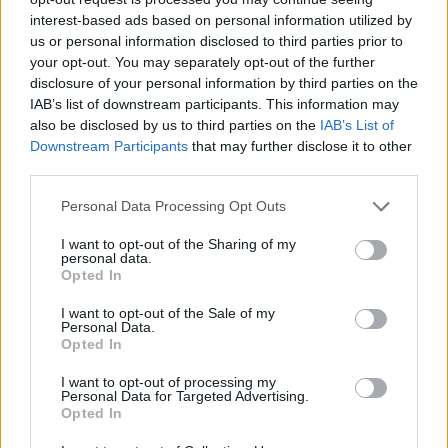
– Τα έργα Antinero και η «μάχη» πριν από τις
interest-based ads based on personal information utilized by
βροχές
us or personal information disclosed to third parties prior to
your opt-out. You may separately opt-out of the further
08/08/2026 - 14:08
ΕΛΛΑΔΑ
disclosure of your personal information by third parties on the
Ειδικό Χωροταξικό για τον Τουρισμό: Οι νέοι
IAB’s list of downstream participants. This information may
κανόνες για επενδύσεις, νησιά και προορισμούς υπό
also be disclosed by us to third parties on the
IAB’s List of
πίεση
Downstream Participants
that may further disclose it to other
third parties.
08/08/2026 - 13:21
ΤΟΥΡΙΣΜΟΣ
Personal Data Processing Opt Outs
Υπουργείο Εργασίας: Ο “χάρτης” των πληρωμών
από τον e-ΕΦΚΑ και τη ΔΥΠΑ έως τις 14 Αυγούστου
I want to opt-out of the Sharing of my
08/08/2026 - 12:58
ΟΙΚΟΝΟΜΙΑ
personal data.
Opted In
Οι Hamilton Reserve Bank και SEE Capital
I want to opt-out of the Sale of my
Hamilton Ltd. συνάπτουν συμφωνία υπηρεσιών
Personal Data.
μάρκετινγκ
Opted In
08/08/2026 - 13:44
ΕΠΙΧΕΙΡΗΣΕΙΣ
I want to opt-out of processing my
Personal Data for Targeted Advertising.
Χρηματιστήριο Αθηνών: Εβδομαδιαία άνοδος
Opted In
1,76%, κέρδη 23,31% από τις αρχές του έτους