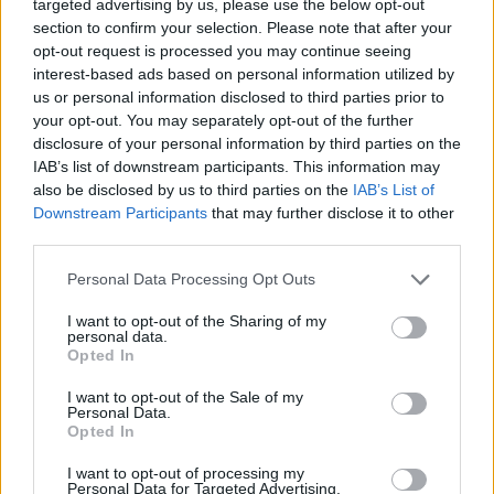
targeted advertising by us, please use the below opt-out
section to confirm your selection. Please note that after your
Μασλαρινός: «Ήταν δύσκολο
opt-out request is processed you may continue seeing
μετά τον αποκλεισμό, αλλά
Όμιλος ΔΕΗ: Νέα συμφωνία για
interest-based ads based on personal information utilized by
βγάλαμε αντίδραση»
χαρτοφυλάκιο έργων ΑΠΕ άνω
us or personal information disclosed to third parties prior to
των 2 GW σε Πολωνία και
your opt-out. You may separately opt-out of the further
Ουγγαρία
disclosure of your personal information by third parties on the
IAB’s list of downstream participants. This information may
also be disclosed by us to third parties on the
IAB’s List of
Fourlis: Συμφωνία για την πώληση συμμετοχής στο Sofia South Ring
Downstream Participants
that may further disclose it to other
Mall έναντι 49,35 εκατ. ευρώ
third parties.
Personal Data Processing Opt Outs
ΣΚΑΪ: Ολοκληρώθηκε η θητεία
I want to opt-out of the Sharing of my
του Γρηγόρη Δημητριάδη - Ο
personal data.
Χρηματιστήριο Αθηνών:
Γιάννης Αλαφούζος επιστρέφει
Opted In
Εβδομαδιαία άνοδος 1,76%,
στη θέση του CEO
κέρδη 23,31% από τις αρχές
I want to opt-out of the Sale of my
του έτους
Personal Data.
Opted In
I want to opt-out of processing my
Media: Με ενίσχυση 8 εκατ. ευρώ σε 451 επιχειρήσεις ξεκίνησε το
Personal Data for Targeted Advertising.