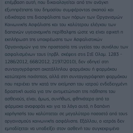
επέμβαση αυτή, που δικαιολογείται από την ανάγκη
εξυπηρέτησης του δημοσίου συμφέροντος σκοπού και
ειδικότερα της διασφάλισης των πόρων των Οργανισμών
Κοινωνικής Ασφάλισης και του καλύτερου ελέγχου των
δαπανών υγειονομικής περίθαλψης ώστε να είναι εφικτή η
εκπλήρωση της υποχρέωσης των Ασφαλιστικών
Οργανισμών για την προστασία της υγείας του συνόλου των
ασφαλισμένων τους (πρβλ. σκέψεις στις ΣτΕ Ολομ. 1283 -
1286/2012, 668/2012, 2197/2010), δεν οδηγεί στη
συνταγογράφηση ακατάλληλου φαρμάκου ή φαρμάκου
κατώτερης ποιότητας, αλλά στη συνταγογράφηση φαρμάκου
που περιέχει την κατά την εκτίμηση του ιατρού ενδεδειγμένη
δραστική ουσία για την αντιμετώπιση της πάθησης του
ασθενούς, είναι, όμως, συνήθως, φθηνότερο από το
φάρμακο αναφοράς και για το λόγο αυτό, η δαπάνη
χορήγησής του καλύπτεται σε μεγαλύτερο ποσοστό από τους
οργανισμούς κοινωνικής ασφάλισης. Εξάλλου, ο ιατρός δεν
εμποδίζεται να υποδείξει στον ασθενή του συγκεκριμένο