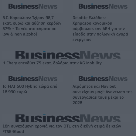
Β.Σ. Καρούλιας: Τζίρος 98,7
Deloitte Ελλάδος:
εκατ. ευρώ και αύξηση κερδών
Χρηματοοικονομικός
57% - Τα νέα στοιχήματα σε
σύμβουλος της ΔΕΗ για την
low & non alcohol
είσοδο στην πολωνική αγορά
ενέργειας
Η Chery επενδύει 75 εκατ. δολάρια στην KG Mobility
Το FIAT 500 Hybrid τώρα από
Ατρόμητος και Novibet
18.990 ευρώ
συνεχίζουν μαζί: Ανανέωση της
συνεργασίας τους μέχρι το
2028
18η συνεχόμενη χρονιά για τον ΟΤΕ στη διεθνή σειρά δεικτών
FTSE4Good