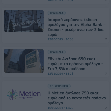
24/10/2025 - 09:51
ΤΡΑΠΕΖΕΣ
Ιστορική «πράσινη» έκδοση
ομολόγου για την Alpha Bank –
Ζήτηση - ρεκόρ άνω των 3 δισ.
ευρώ
23/10/2025 - 20:53
ΤΡΑΠΕΖΕΣ
Εθνική: Aντλησε 650 εκατ.
ευρώ με το πράσινο ομόλογο -
Στο 3,5% η απόδοση
12/11/2024 - 18:13
ΕΠΙΧΕΙΡΗΣΕΙΣ
Η Metlen άντλησε 750 εκατ.
ευρώ από το πενταετές πράσινο
ομόλογο
10/10/2024 - 12:20