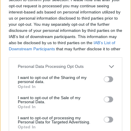
opt-out request is processed you may continue seeing
10/08/2026 - 09:00
ΕΛΛΑΔΑ
interest-based ads based on personal information utilized by
Π. Μαρινάκης: «Το δημογραφικό δεν μπορεί να
us or personal information disclosed to third parties prior to
περιμένει»
your opt-out. You may separately opt-out of the further
disclosure of your personal information by third parties on the
09/08/2026 - 14:34
ΠΟΛΙΤΙΚΗ
IAB’s list of downstream participants. This information may
Ε. Τουρνάς: Πάνω από 400 πυρκαγιές σε δέκα
also be disclosed by us to third parties on the
IAB’s List of
ημέρες - Σε επιφυλακή ο κρατικός μηχανισμός
Downstream Participants
that may further disclose it to other
third parties.
09/08/2026 - 14:17
ΠΟΛΙΤΙΚΗ
Personal Data Processing Opt Outs
Εξαγωγές: Η Ελλάδα κερδίζει τους Ευρωπαίους
ανταγωνιστές – Άνοδος μεριδίων σε 9 από 11
I want to opt-out of the Sharing of my
κλάδους (Εθνική Τράπεζα)
personal data.
Opted In
09/08/2026 - 13:51
ΟΙΚΟΝΟΜΙΑ
I want to opt-out of the Sale of my
Προς εκτύπωση το πολλαπλό βιβλίο - «Σύγχρονο
Personal Data.
εκπαιδευτικό υλικό, τόσο σε έντυπη όσο και σε
Opted In
ηλεκτρονική μορφή»
I want to opt-out of processing my
09/08/2026 - 13:24
ΕΛΛΑΔΑ
Personal Data for Targeted Advertising.
Opted In