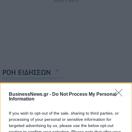
Σελίδα 1 από 2
ΡΟΗ ΕΙΔΗΣΕΩΝ
Η Gen Z αποταμιεύει λιγότερο, από άλλες γενιές -
BusinessNews.gr -
Do Not Process My Personal
Ενίσχυση της χρήσης fintech
Information
10/08/2026 - 09:17
ΟΙΚΟΝΟΜΙΑ
If you wish to opt-out of the sale, sharing to third parties, or
Ποιες περιοχές τίθενται σε κατάσταση
processing of your personal or sensitive information for
κινητοποίησης Red Code - Σε επιφυλακή η
targeted advertising by us, please use the below opt-out
Πυροσβεστική
section to confirm your selection. Please note that after your