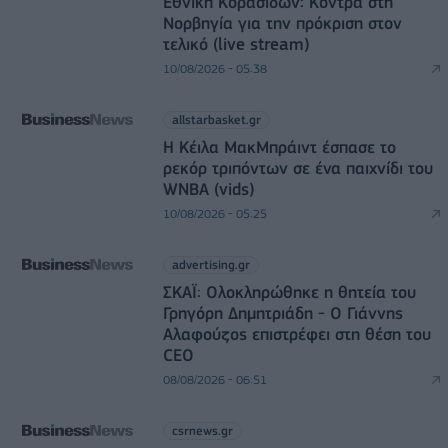
Εθνική Κορασίδων: Κόντρα στη
Νορβηγία για την πρόκριση στον
τελικό (live stream)
10/08/2026 - 05:38
allstarbasket.gr
Η Κέιλα ΜακΜπράιντ έσπασε το
ρεκόρ τριπόντων σε ένα παιχνίδι του
WNBA (vids)
10/08/2026 - 05:25
advertising.gr
ΣΚΑΪ: Ολοκληρώθηκε η θητεία του
Γρηγόρη Δημητριάδη - Ο Γιάννης
Αλαφούζος επιστρέφει στη θέση του
CEO
08/08/2026 - 06:51
csrnews.gr