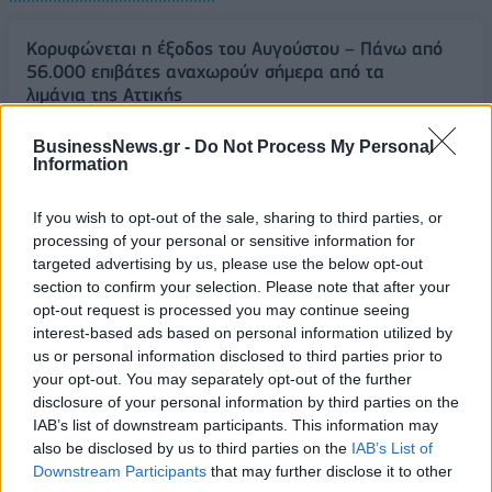
Κορυφώνεται η έξοδος του Αυγούστου – Πάνω από
56.000 επιβάτες αναχωρούν σήμερα από τα
λιμάνια της Αττικής
08/08/2026 - 14:30
ΕΛΛΑΔΑ
BusinessNews.gr -
Do Not Process My Personal
Information
Δυτική Αττική: Η επόμενη ημέρα μετά τις πυρκαγιές
– Τα έργα Antinero και η «μάχη» πριν από τις
βροχές
If you wish to opt-out of the sale, sharing to third parties, or
processing of your personal or sensitive information for
08/08/2026 - 14:08
ΕΛΛΑΔΑ
targeted advertising by us, please use the below opt-out
Ειδικό Χωροταξικό για τον Τουρισμό: Οι νέοι
section to confirm your selection. Please note that after your
κανόνες για επενδύσεις, νησιά και προορισμούς υπό
opt-out request is processed you may continue seeing
πίεση
interest-based ads based on personal information utilized by
us or personal information disclosed to third parties prior to
08/08/2026 - 13:21
ΤΟΥΡΙΣΜΟΣ
your opt-out. You may separately opt-out of the further
disclosure of your personal information by third parties on the
Υπουργείο Εργασίας: Ο “χάρτης” των πληρωμών
IAB’s list of downstream participants. This information may
από τον e-ΕΦΚΑ και τη ΔΥΠΑ έως τις 14 Αυγούστου
also be disclosed by us to third parties on the
IAB’s List of
08/08/2026 - 12:58
ΟΙΚΟΝΟΜΙΑ
Downstream Participants
that may further disclose it to other