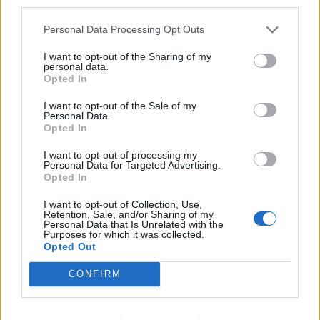
third parties.
Οι Hamilton Reserve Bank και SEE Capital
Hamilton Ltd. συνάπτουν συμφωνία υπηρεσιών
Personal Data Processing Opt Outs
μάρκετινγκ
08/08/2026 - 13:44
ΕΠΙΧΕΙΡΗΣΕΙΣ
I want to opt-out of the Sharing of my
personal data.
Opted In
Χρηματιστήριο Αθηνών: Εβδομαδιαία άνοδος
1,76%, κέρδη 23,31% από τις αρχές του έτους
I want to opt-out of the Sale of my
Personal Data.
08/08/2026 - 12:36
ΟΙΚΟΝΟΜΙΑ
Opted In
Διευρύνεται η πρωτοβουλία για τις τιμές στο ράφι
I want to opt-out of processing my
με 916 προϊόντα
Personal Data for Targeted Advertising.
Opted In
08/08/2026 - 12:12
ΛΙΑΝΕΜΠΟΡΙΟ
I want to opt-out of Collection, Use,
Health Monitoring: Η εθνική υποδομή για την
Retention, Sale, and/or Sharing of my
αξιοποίηση των δεδομένων υγείας προς όφελος
Personal Data that Is Unrelated with the
Purposes for which it was collected.
των πολιτών
Opted Out
08/08/2026 - 11:48
ΥΓΕΙΑ
CONFIRM
Ελληνική Αναπτυξιακή Τράπεζα: Με «προίκα» 2 δισ.
ευρώ ανοίγει δρόμο για δάνεια έως 5 δισ. σε
μικρομεσαίες