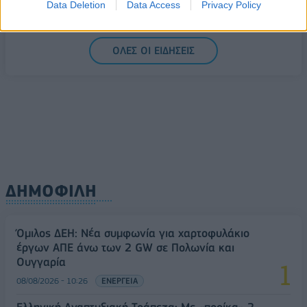
Data Deletion
Data Access
Privacy Policy
08/08/2026 - 11:22
ΤΡΑΠΕΖΕΣ
5G παντού, 6G στον ορίζοντα: Πού βρίσκεται η
ΟΛΕΣ ΟΙ ΕΙΔΗΣΕΙΣ
Ελλάδα στη μεγάλη τεχνολογική μετάβαση
08/08/2026 - 10:54
ΤΕΧΝΟΛΟΓΙΑ
ΔΗΜΟΦΙΛΗ
Όμιλος ΔΕΗ: Νέα συμφωνία για χαρτοφυλάκιο
έργων ΑΠΕ άνω των 2 GW σε Πολωνία και
Ουγγαρία
08/08/2026 - 10:26
ΕΝΕΡΓΕΙΑ