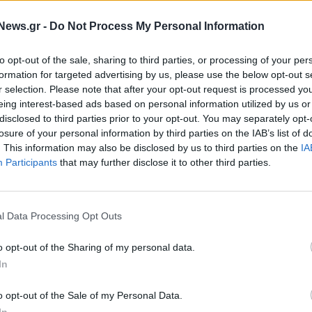
Κορονοϊός: Ανοίγει σήμερα (7/4) 
φόρμα των αιτήσεων
πλατφόρμα για την 4η δόση
News.gr -
Do Not Process My Personal Information
πικό Βοηθό
εμβολίου στους άνω των 80 ετώ
07/04/2022 - 07:07
to opt-out of the sale, sharing to third parties, or processing of your per
formation for targeted advertising by us, please use the below opt-out s
r selection. Please note that after your opt-out request is processed y
eing interest-based ads based on personal information utilized by us or
disclosed to third parties prior to your opt-out. You may separately opt-
losure of your personal information by third parties on the IAB’s list of
. This information may also be disclosed by us to third parties on the
IA
Participants
that may further disclose it to other third parties.
l Data Processing Opt Outs
ΕΛΛΑΔΑ
o opt-out of the Sharing of my personal data.
ι η πλατφόρμα
ΟΠΕΚΑ: Άνοιξε η ηλεκτρονική
εμάτων των αγαθών
In
πλατφόρμα για το επίδομα παιδι
30/03/2022 - 09:10
o opt-out of the Sale of my Personal Data.
In