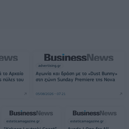
advertising.gr
ά το Αρχαίο
Αγωνία και δράση με το «Dust Bunny»
ς πύλες του
στη ζώνη Sunday Premiere της Nova
05/08/2026 - 07:21
esteticamagazine.gr
esteticamagazine.gr
“Kokoon Loutraki Coast”
Aveda I One for All