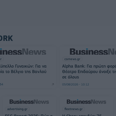
ORK
gr
csrnews.gr
ύπελλο Γυναικών: Για να
Alpha Bank: Για πρώτη φορ
ρία το Βέλγιο της Βανλού
Θέατρο Επιδαύρου άνοιξε τι
σε όλους
:34
05/08/2026 - 10:12
advertising.gr
fleetnews.gr
ESG Report 2025: Πώς η
Η Chery επενδύει 75