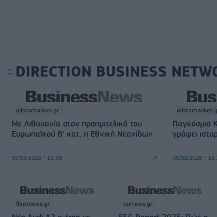
DIRECTION BUSINESS NETW
allstarbasket.gr
allstarbasket.
Με Λιθουανία στον προημιτελικό του
Παγκόσμιο Κ
Ευρωπαϊκού Β' κατ. η Εθνική Νεανίδων
γράψει ιστο
05/08/2026 - 19:58
05/08/2026 - 18
fleetnews.gr
csrnews.gr
Νέο Audi A2 e-tron με
ESG Report 2025: Πώς η