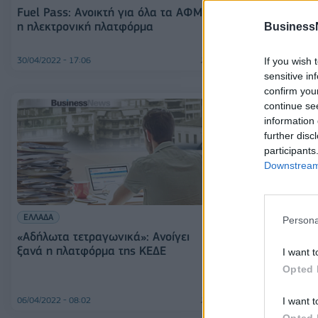
Fuel Pass: Ανοικτή για όλα τα ΑΦΜ
Άνοιξε η πλατ
η ηλεκτρονική πλατφόρμα
Business
για τον Προσω
30/04/2022 - 17:06
15/04/2022 - 10:20
If you wish 
sensitive in
confirm you
continue se
information 
further disc
participants
Downstream 
ΕΛΛΑΔΑ
Persona
«Αδήλωτα τετραγωνικά»: Ανοίγει
ΟΙΚΟΝΟΜΙΑ
ξανά η πλατφόρμα της ΚΕΔΕ
I want t
Ενεργοποιείτα
δήλωσης αποθ
Opted 
06/04/2022 - 08:02
04/04/2022 - 12:21
I want t
Opted 