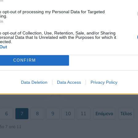
to opt-out of processing my Personal Data for Targeted
ing.
In
o opt-out of Collection, Use, Retention, Sale, and/or Sharing
ersonal Data that Is Unrelated with the Purposes for which it
lected.
Out
ΕΛΛΑΔΑ
CONFIRM
Tweet πρωθυπουργού για
λειτουργία της πλατφόρμας
isney+ έρχεται στην
mobilefees.gov.gr
Data Deletion
Data Access
Privacy Policy
οκαίρι
10/01/2022 - 18:45
6
7
8
9
10
11
Επόμενο
Τέλος
ίδα 7 από 11