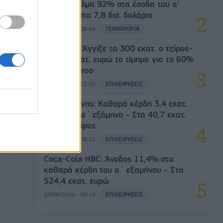
SpaceX: Άλμα 92% στα έσοδα του α'
τριμήνου στα 7,8 δισ. δολάρια
05/08/2026 - 08:44
ΤΕΧΝΟΛΟΓΙΑ
Evergood: Άγγιξε τα 300 εκατ. ο τζίρος-
Στα 10 εκατ. ευρώ το τίμημα για το 60%
του Jackaroo
05/08/2026 - 12:50
ΕΠΙΧΕΙΡΗΣΕΙΣ
Παπουτσάνης: Καθαρά κέρδη 3,4 εκατ.
ευρώ στο α΄ εξάμηνο – Στα 40,7 εκατ.
ευρώ ο τζίρος
05/08/2026 - 08:01
ΕΠΙΧΕΙΡΗΣΕΙΣ
Coca-Cola HBC: Άνοδος 11,4% στα
καθαρά κέρδη του α΄ εξαμήνου – Στα
524,4 εκατ. ευρώ
05/08/2026 - 09:10
ΕΠΙΧΕΙΡΗΣΕΙΣ