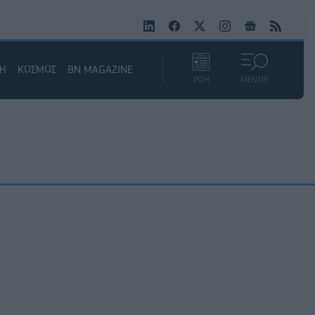
ΚΗ
ΚΟΣΜΟΣ
BN MAGAZINE
ΡΟΗ
ΜΕΝΟΥ