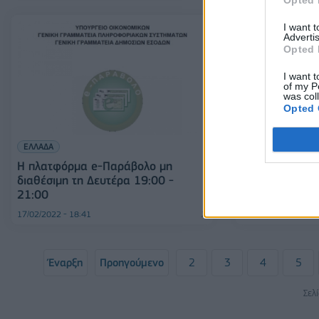
I want 
Advertis
Opted 
I want t
of my P
was col
Opted 
ΕΛΛΑΔΑ
MEDIA
Η πλατφόρμα e-Παράβολο μη
Η πλατφόρμα D
διαθέσιμη τη Δευτέρα 19:00 -
Ελλάδα το καλ
21:00
17/02/2022 - 18:41
26/01/2022 - 10:28
Έναρξη
Προηγούμενο
2
3
4
5
Σελ