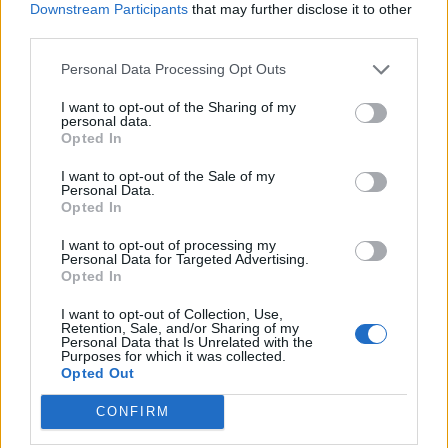
Downstream Participants
that may further disclose it to other
Χρηματιστήριο: Πτώση κατά 0,59%, στα 320,42
third parties.
εκατ. ευρώ ο τζίρος
Personal Data Processing Opt Outs
06/08/2026 - 18:10
ΟΙΚΟΝΟΜΙΑ
I want to opt-out of the Sharing of my
ΟΠΕΚΑ: Αύριο η δεύτερη πληρωμή των δικαιούχων
personal data.
του Λογαριασμού Αγροτικής Εστίας
Opted In
06/08/2026 - 17:40
ΟΙΚΟΝΟΜΙΑ
I want to opt-out of the Sale of my
Personal Data.
Κυβερνητική Επιτροπή Βιομηχανίας- Κ. Μητσοτάκης:
Opted In
Στρατηγική προτεραιότητα η ενίσχυση της
βιομηχανίας
I want to opt-out of processing my
Personal Data for Targeted Advertising.
06/08/2026 - 17:18
ΠΟΛΙΤΙΚΗ
Opted In
Από τις 28 Αυγούστου η ψηφιακή ενεργοποίηση της
I want to opt-out of Collection, Use,
Κάρτας Αγρότη μέσω της ΕΑΕ 2026
Retention, Sale, and/or Sharing of my
Personal Data that Is Unrelated with the
Purposes for which it was collected.
06/08/2026 - 16:51
ΟΙΚΟΝΟΜΙΑ
Opted Out
Eurobank: Εξελίξεις και προοπτικές στις αγορές
CONFIRM
πετρελαίου και φυσικού αερίου στην Ευρώπη
06/08/2026 - 16:20
ΕΝΕΡΓΕΙΑ