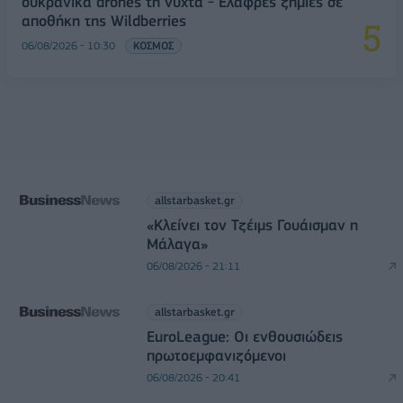
ουκρανικά drones τη νύχτα - Ελαφρές ζημιές σε
αποθήκη της Wildberries
06/08/2026 - 10:30
ΚΟΣΜΟΣ
allstarbasket.gr
«Κλείνει τον Τζέιμς Γουάισμαν η
Μάλαγα»
06/08/2026 - 21:11
allstarbasket.gr
EuroLeague: Οι ενθουσιώδεις
πρωτοεμφανιζόμενοι
06/08/2026 - 20:41