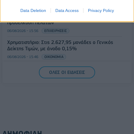
Οι ελληνικές scale-ups επιχειρήσεις στρέφονται
Data Deletion
Data Access
Privacy Policy
στην ανάπτυξη - Μεγαλύτερη πρόκληση η
προσέλκυση πελατών
06/08/2026 - 15:56
ΕΠΙΧΕΙΡΗΣΕΙΣ
Χρηματιστήριο: Στις 2.627,95 μονάδες ο Γενικός
Δείκτης Τιμών, με άνοδο 0,15%
06/08/2026 - 15:46
ΟΙΚΟΝΟΜΙΑ
ΟΛΕΣ ΟΙ ΕΙΔΗΣΕΙΣ
ΔΗΜΟΦΙΛΗ