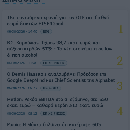
18η συνεχόμενη χρονιά για τον ΟΤΕ στη διεθνή
σειρά δεικτών FTSE4Good
06/08/2026 - 14:40
ESG
Β.Σ. Καρούλιας: Τζίρος 98,7 εκατ. ευρώ και
αύξηση κερδών 57% - Τα νέα στοιχήματα σε low
& non alcohol
06/08/2026 - 11:48
ΕΠΙΧΕΙΡΗΣΕΙΣ
Ο Demis Hassabis αναλαμβάνει Πρόεδρος της
Google DeepMind και Chief Scientist της Alphabet
06/08/2026 - 09:32
ΠΡΟΣΩΠΑ
Metlen: Ρεκόρ EBITDA στο α' εξάμηνο, στα 550
εκατ. ευρώ – Καθαρά κέρδη 313 εκατ. ευρώ
06/08/2026 - 09:12
ΕΠΙΧΕΙΡΗΣΕΙΣ
Ρωσία: Η Μόσχα δηλώνει ότι κατέρριψε 605