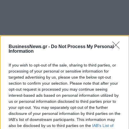
ΡΟΗ ΕΙΔΗΣΕΩΝ
BusinessNews.gr -
Do Not Process My Personal
Information
Πειραιάς: Κορυφώνεται η έξοδος των αδειούχων
If you wish to opt-out of the sale, sharing to third parties, or
του Αυγούστου
processing of your personal or sensitive information for
07/08/2026 - 08:54
ΕΛΛΑΔΑ
targeted advertising by us, please use the below opt-out
section to confirm your selection. Please note that after your
Υψηλός κίνδυνος πυρκαγιάς σήμερα σε Αττική,
opt-out request is processed you may continue seeing
Κρήτη, Πελοπόννησο, Εύβοια και νησιά του Αιγαίου
interest-based ads based on personal information utilized by
07/08/2026 - 08:30
ΕΛΛΑΔΑ
us or personal information disclosed to third parties prior to
your opt-out. You may separately opt-out of the further
Άνοδος του πετρελαίου μετά τις απειλές του Ιράν
disclosure of your personal information by third parties on the
για τα Στενά του Ορμούζ
IAB’s list of downstream participants. This information may
07/08/2026 - 08:13
ΚΟΣΜΟΣ
also be disclosed by us to third parties on the
IAB’s List of