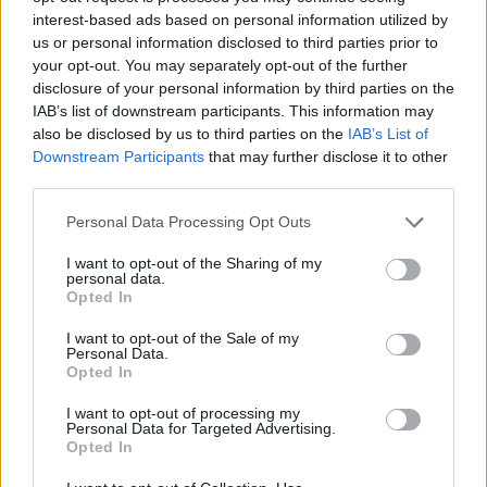
για την ενίσχυση της βιοασφάλειας
interest-based ads based on personal information utilized by
07/08/2026 - 17:02
ΟΙΚΟΝΟΜΙΑ
us or personal information disclosed to third parties prior to
your opt-out. You may separately opt-out of the further
Deloitte Ελλάδος: Χρηματοοικονομικός σύμβουλος
disclosure of your personal information by third parties on the
της ΔΕΗ για την είσοδο στην πολωνική αγορά
IAB’s list of downstream participants. This information may
ενέργειας
also be disclosed by us to third parties on the
IAB’s List of
07/08/2026 - 16:38
ΕΠΙΧΕΙΡΗΣΕΙΣ
Downstream Participants
that may further disclose it to other
third parties.
Στρατηγική επένδυση του EFA GROUP στη Fractal
για την ανάπτυξη προηγμένων αμυντικών
Personal Data Processing Opt Outs
τεχνολογιών
I want to opt-out of the Sharing of my
07/08/2026 - 16:11
ΕΠΙΧΕΙΡΗΣΕΙΣ
personal data.
Opted In
Συνάλλαγμα: Το ευρώ ενισχύεται 0,08%, στα
1,1534 δολάρια
I want to opt-out of the Sale of my
Personal Data.
07/08/2026 - 15:45
ΟΙΚΟΝΟΜΙΑ
Opted In
Χρηματιστήριο: Στις 2.623,19 μονάδες ο Γενικός
I want to opt-out of processing my
Personal Data for Targeted Advertising.
Δείκτης Τιμών, με άνοδο 0,57%
Opted In
07/08/2026 - 15:21
ΟΙΚΟΝΟΜΙΑ